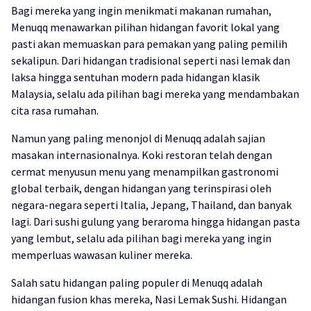
Bagi mereka yang ingin menikmati makanan rumahan,
Menuqq menawarkan pilihan hidangan favorit lokal yang
pasti akan memuaskan para pemakan yang paling pemilih
sekalipun. Dari hidangan tradisional seperti nasi lemak dan
laksa hingga sentuhan modern pada hidangan klasik
Malaysia, selalu ada pilihan bagi mereka yang mendambakan
cita rasa rumahan.
Namun yang paling menonjol di Menuqq adalah sajian
masakan internasionalnya. Koki restoran telah dengan
cermat menyusun menu yang menampilkan gastronomi
global terbaik, dengan hidangan yang terinspirasi oleh
negara-negara seperti Italia, Jepang, Thailand, dan banyak
lagi. Dari sushi gulung yang beraroma hingga hidangan pasta
yang lembut, selalu ada pilihan bagi mereka yang ingin
memperluas wawasan kuliner mereka.
Salah satu hidangan paling populer di Menuqq adalah
hidangan fusion khas mereka, Nasi Lemak Sushi. Hidangan