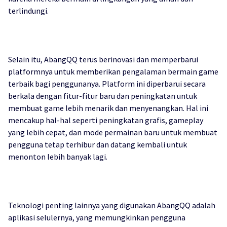
terlindungi.
Selain itu, AbangQQ terus berinovasi dan memperbarui
platformnya untuk memberikan pengalaman bermain game
terbaik bagi penggunanya. Platform ini diperbarui secara
berkala dengan fitur-fitur baru dan peningkatan untuk
membuat game lebih menarik dan menyenangkan. Hal ini
mencakup hal-hal seperti peningkatan grafis, gameplay
yang lebih cepat, dan mode permainan baru untuk membuat
pengguna tetap terhibur dan datang kembali untuk
menonton lebih banyak lagi.
Teknologi penting lainnya yang digunakan AbangQQ adalah
aplikasi selulernya, yang memungkinkan pengguna