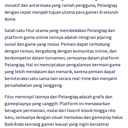
inovatif dan antarmuka yang ramah pengguna, Pelangiqq
dengan cepat menjadi tujuan utama para gamer di seluruh
dunia.
Salah satu fitur utama yang membedakan Pelangiqq dari
platform game online lainnya adalah integrasi jejaring
sosial dan game yang mulus. Pemain dapat terhubung
dengan teman, bergabung dengan komunitas online, dan
berkompetisi dalam turnamen, semuanya dalam platform
Pelangiqq. Hal ini menciptakan pengalaman bermain game
yang lebih mendalam dan menarik, karena pemain dapat
berinteraksi satu sama lain secara real-time dan menjalin
persahabatan yang langgeng.
Fitur menonjol lainnya dari Pelangiqq adalah grafis dan
gameplaynya yang canggih. Platform ini menawarkan
beragam permainan, mulai dari favorit klasik hingga rilis
baru, semuanya dengan visual memukau dan gameplay halus.
Baik Anda seorang gamer kasual yang ingin bersantai