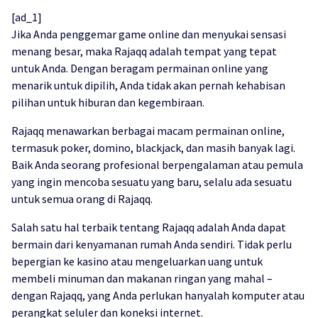
[ad_1]
Jika Anda penggemar game online dan menyukai sensasi
menang besar, maka Rajaqq adalah tempat yang tepat
untuk Anda. Dengan beragam permainan online yang
menarik untuk dipilih, Anda tidak akan pernah kehabisan
pilihan untuk hiburan dan kegembiraan.
Rajaqq menawarkan berbagai macam permainan online,
termasuk poker, domino, blackjack, dan masih banyak lagi.
Baik Anda seorang profesional berpengalaman atau pemula
yang ingin mencoba sesuatu yang baru, selalu ada sesuatu
untuk semua orang di Rajaqq.
Salah satu hal terbaik tentang Rajaqq adalah Anda dapat
bermain dari kenyamanan rumah Anda sendiri. Tidak perlu
bepergian ke kasino atau mengeluarkan uang untuk
membeli minuman dan makanan ringan yang mahal –
dengan Rajaqq, yang Anda perlukan hanyalah komputer atau
perangkat seluler dan koneksi internet.