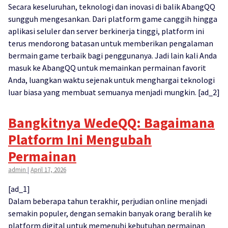
Secara keseluruhan, teknologi dan inovasi di balik AbangQQ
sungguh mengesankan. Dari platform game canggih hingga
aplikasi seluler dan server berkinerja tinggi, platform ini
terus mendorong batasan untuk memberikan pengalaman
bermain game terbaik bagi penggunanya. Jadi lain kali Anda
masuk ke AbangQQ untuk memainkan permainan favorit
Anda, luangkan waktu sejenak untuk menghargai teknologi
luar biasa yang membuat semuanya menjadi mungkin. [ad_2]
Bangkitnya WedeQQ: Bagaimana
Platform Ini Mengubah
Permainan
admin
|
April 17, 2026
[ad_1]
Dalam beberapa tahun terakhir, perjudian online menjadi
semakin populer, dengan semakin banyak orang beralih ke
platform digital untuk memenuhi kebutuhan permainan