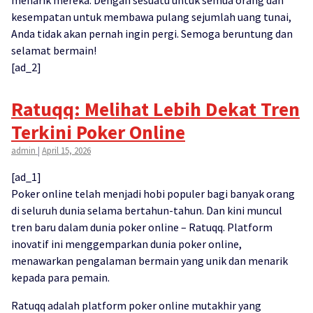
kesempatan untuk membawa pulang sejumlah uang tunai,
Anda tidak akan pernah ingin pergi. Semoga beruntung dan
selamat bermain!
[ad_2]
Ratuqq: Melihat Lebih Dekat Tren
Terkini Poker Online
admin
|
April 15, 2026
[ad_1]
Poker online telah menjadi hobi populer bagi banyak orang
di seluruh dunia selama bertahun-tahun. Dan kini muncul
tren baru dalam dunia poker online – Ratuqq. Platform
inovatif ini menggemparkan dunia poker online,
menawarkan pengalaman bermain yang unik dan menarik
kepada para pemain.
Ratuqq adalah platform poker online mutakhir yang