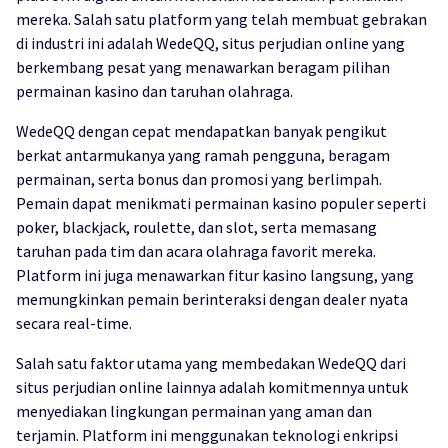
mereka. Salah satu platform yang telah membuat gebrakan
di industri ini adalah WedeQQ, situs perjudian online yang
berkembang pesat yang menawarkan beragam pilihan
permainan kasino dan taruhan olahraga.
WedeQQ dengan cepat mendapatkan banyak pengikut
berkat antarmukanya yang ramah pengguna, beragam
permainan, serta bonus dan promosi yang berlimpah.
Pemain dapat menikmati permainan kasino populer seperti
poker, blackjack, roulette, dan slot, serta memasang
taruhan pada tim dan acara olahraga favorit mereka.
Platform ini juga menawarkan fitur kasino langsung, yang
memungkinkan pemain berinteraksi dengan dealer nyata
secara real-time.
Salah satu faktor utama yang membedakan WedeQQ dari
situs perjudian online lainnya adalah komitmennya untuk
menyediakan lingkungan permainan yang aman dan
terjamin. Platform ini menggunakan teknologi enkripsi