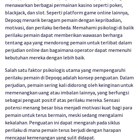
menawarkan berbagai permainan kasino seperti poker,
blackjack, dan slot. Seperti platform game online lainnya,
Depoqq menarik beragam pemain dengan kepribadian,
motivasi, dan perilaku berbeda. Memahami psikologi di balik
perilaku pemain dapat memberikan wawasan berharga
tentang apa yang mendorong pemain untuk terlibat dalam
perjudian online dan bagaimana operator dapat memenuhi
kebutuhan mereka dengan lebih baik.
Salah satu faktor psikologis utama yang mempengaruhi
perilaku pemain di Depoqq adalah konsep penguatan. Dalam
perjudian, pemain sering kali didorong oleh keinginan untuk
memenangkan uang atau imbalan lainnya, yang berfungsi
sebagai penguat positif atas perilaku mereka. Sensasi
potensi menang besar bisa menjadi motivasi kuat bagi para
pemain untuk terus bermain, meski sedang mengalami
kekalahan. Penguatan ini dapat mengarah pada siklus
perilaku di mana pemain terus berjudi dengan harapan
mencapai kemenangan yang sulit didapat.