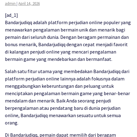
admin
|
April 14, 2026
[ad_1]
Bandarjudiqq adalah platform perjudian online populer yang
menawarkan pengalaman bermain unik dan menarik bagi
pemain dari seluruh dunia. Dengan beragam permainan dan
bonus menarik, Bandarjudiqq dengan cepat menjadi favorit
di kalangan penjudi online yang mencari pengalaman
bermain game yang mendebarkan dan bermanfaat.
Salah satu fitur utama yang membedakan Bandarjudiqq dari
platform perjudian online lainnya adalah fokusnya dalam
menggabungkan keberuntungan dan peluang untuk
menciptakan pengalaman bermain game yang benar-benar
mendalam dan menarik. Baik Anda seorang penjudi
berpengalaman atau pendatang baru di dunia perjudian
online, Bandarjudiqq menawarkan sesuatu untuk semua
orang.
Di Bandarjudiqq, pemain dapat memilih dari beragam