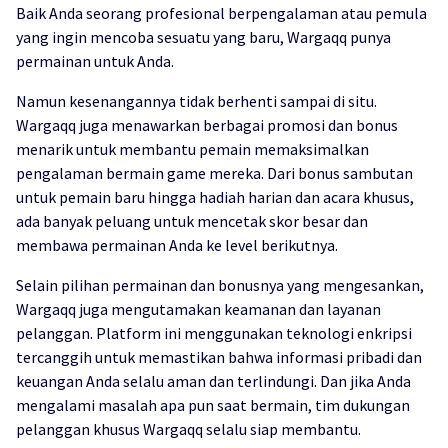
Baik Anda seorang profesional berpengalaman atau pemula
yang ingin mencoba sesuatu yang baru, Wargaqq punya
permainan untuk Anda.
Namun kesenangannya tidak berhenti sampai di situ.
Wargaqq juga menawarkan berbagai promosi dan bonus
menarik untuk membantu pemain memaksimalkan
pengalaman bermain game mereka. Dari bonus sambutan
untuk pemain baru hingga hadiah harian dan acara khusus,
ada banyak peluang untuk mencetak skor besar dan
membawa permainan Anda ke level berikutnya.
Selain pilihan permainan dan bonusnya yang mengesankan,
Wargaqq juga mengutamakan keamanan dan layanan
pelanggan. Platform ini menggunakan teknologi enkripsi
tercanggih untuk memastikan bahwa informasi pribadi dan
keuangan Anda selalu aman dan terlindungi. Dan jika Anda
mengalami masalah apa pun saat bermain, tim dukungan
pelanggan khusus Wargaqq selalu siap membantu.