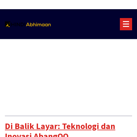
Skip
to
content
Latih strategi bermain Anda melalui slot demo gratis sebelum bermain dengan slot gacor untuk
peluang menang yang lebih besar.
Di Balik Layar: Teknologi dan
Inovasi AbangQQ