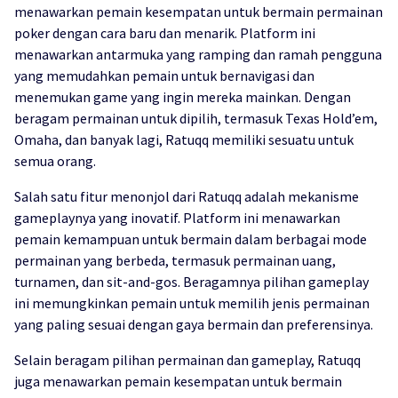
menawarkan pemain kesempatan untuk bermain permainan
poker dengan cara baru dan menarik. Platform ini
menawarkan antarmuka yang ramping dan ramah pengguna
yang memudahkan pemain untuk bernavigasi dan
menemukan game yang ingin mereka mainkan. Dengan
beragam permainan untuk dipilih, termasuk Texas Hold’em,
Omaha, dan banyak lagi, Ratuqq memiliki sesuatu untuk
semua orang.
Salah satu fitur menonjol dari Ratuqq adalah mekanisme
gameplaynya yang inovatif. Platform ini menawarkan
pemain kemampuan untuk bermain dalam berbagai mode
permainan yang berbeda, termasuk permainan uang,
turnamen, dan sit-and-gos. Beragamnya pilihan gameplay
ini memungkinkan pemain untuk memilih jenis permainan
yang paling sesuai dengan gaya bermain dan preferensinya.
Selain beragam pilihan permainan dan gameplay, Ratuqq
juga menawarkan pemain kesempatan untuk bermain