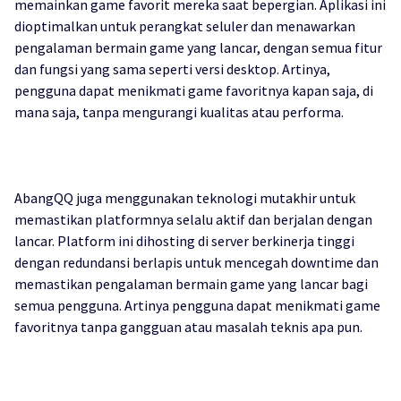
memainkan game favorit mereka saat bepergian. Aplikasi ini
dioptimalkan untuk perangkat seluler dan menawarkan
pengalaman bermain game yang lancar, dengan semua fitur
dan fungsi yang sama seperti versi desktop. Artinya,
pengguna dapat menikmati game favoritnya kapan saja, di
mana saja, tanpa mengurangi kualitas atau performa.
AbangQQ juga menggunakan teknologi mutakhir untuk
memastikan platformnya selalu aktif dan berjalan dengan
lancar. Platform ini dihosting di server berkinerja tinggi
dengan redundansi berlapis untuk mencegah downtime dan
memastikan pengalaman bermain game yang lancar bagi
semua pengguna. Artinya pengguna dapat menikmati game
favoritnya tanpa gangguan atau masalah teknis apa pun.