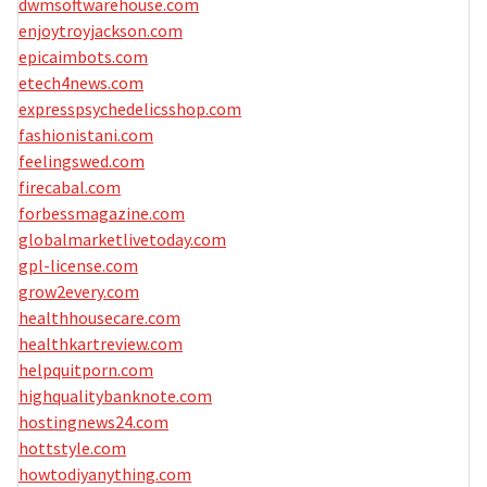
dwmsoftwarehouse.com
enjoytroyjackson.com
epicaimbots.com
etech4news.com
expresspsychedelicsshop.com
fashionistani.com
feelingswed.com
firecabal.com
forbessmagazine.com
globalmarketlivetoday.com
gpl-license.com
grow2every.com
healthhousecare.com
healthkartreview.com
helpquitporn.com
highqualitybanknote.com
hostingnews24.com
hottstyle.com
howtodiyanything.com