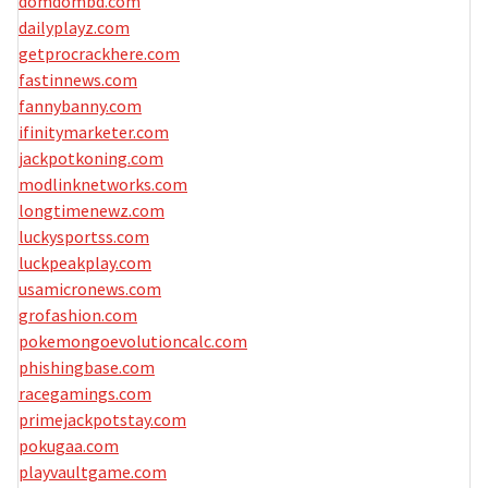
domdombd.com
dailyplayz.com
getprocrackhere.com
fastinnews.com
fannybanny.com
ifinitymarketer.com
jackpotkoning.com
modlinknetworks.com
longtimenewz.com
luckysportss.com
luckpeakplay.com
usamicronews.com
grofashion.com
pokemongoevolutioncalc.com
phishingbase.com
racegamings.com
primejackpotstay.com
pokugaa.com
playvaultgame.com