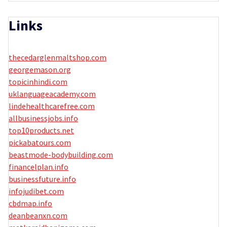
Links
thecedarglenmaltshop.com
georgemason.org
topicinhindi.com
uklanguageacademy.com
lindehealthcarefree.com
allbusinessjobs.info
top10products.net
pickabatours.com
beastmode-bodybuilding.com
financelplan.info
businessfuture.info
infojudibet.com
cbdmap.info
deanbeanxn.com