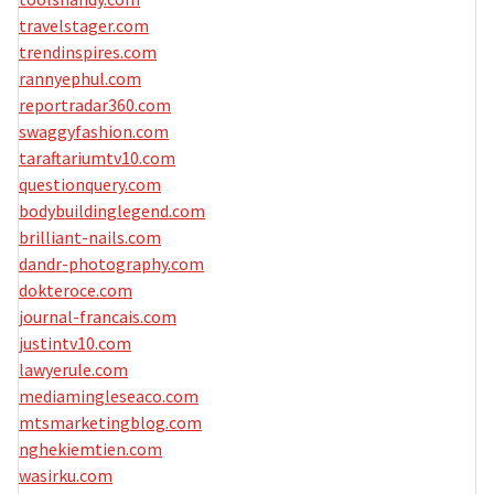
travelstager.com
trendinspires.com
rannyephul.com
reportradar360.com
swaggyfashion.com
taraftariumtv10.com
questionquery.com
bodybuildinglegend.com
brilliant-nails.com
dandr-photography.com
dokteroce.com
journal-francais.com
justintv10.com
lawyerule.com
mediamingleseaco.com
mtsmarketingblog.com
nghekiemtien.com
wasirku.com