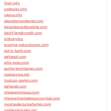
3net.info
codeplex.info
okena.info
akunidpropokerqq.com
bespokecardetailing.com
bestfriendscredit.com
elibrary.biz
eczema-naturalcures.com
astro-bath.com
aghapal.com
altu-expo.com
authorjennijames.com
viajearoma.net
tsutsuji-parkin.com
agharab.com
cheapammousa.com
thepositiveladiessoccerclub.com
recetasdecocinafaciles.com
naildesignsidea.net