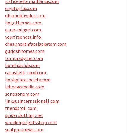
justicereformalliance.com
cryptoglax.com
ohiohobbyplus.com
bogothemes.com
ajino-mingei.com
yourfreehost.info
cheapnorthfacejacketsm.com
gurjoshhomes.com
tombradydiet.com
bonthaiclub.com
casusbelli-mod.com
bookplatesociety.com
lebnewsmedia.com
sonosonora.com
linkuusinternasional1.com
friendsroll.com
spiderclothing.net
wondergadgetsshop.com
seatgurunews.com