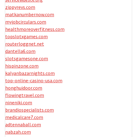
zippyrevs.com
matkanumbernow.com
myjobcirculars.com
healthmoreoverfitness.com
topslotxgames.com
routerloggnet.net
dantella6.com
slotsgamesone.com
hispinzone.com
kalyanbazarnights.com
top-online-casino-usa.com
honghuidoor.com
flowingtravel.com
nineniki.com
brandiospecialists.com
medicalcare7.com
adtennaball.com
nabzah.com