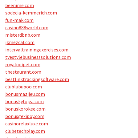
beenime.com
sodecia-kemmerich.com
fun-mak.com
casino888world.com
misterdbnb.com
jkmezcal.com
intervaltrainingexercises.com
tyestylebusinesssolutions.com
royalpoipet.com
thestaurant.com
bestlinktrackingsoftware.com
clublubupoo.com
bonusmazijeu.com
bonuskyfojea.com
bonuskorokee.com
bonusgexipoy.com
casinorelaxluxe.com
clubetechplay.com