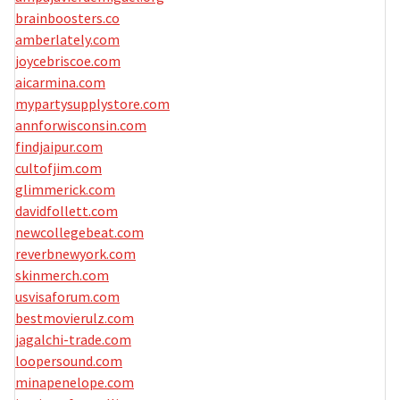
brainboosters.co
amberlately.com
joycebriscoe.com
aicarmina.com
mypartysupplystore.com
annforwisconsin.com
findjaipur.com
cultofjim.com
glimmerick.com
davidfollett.com
newcollegebeat.com
reverbnewyork.com
skinmerch.com
usvisaforum.com
bestmovierulz.com
jagalchi-trade.com
loopersound.com
minapenelope.com