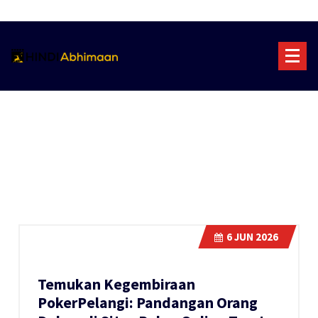
Skip
to
content
Latih strategi bermain Anda melalui slot demo gratis sebelum bermain dengan slot gacor untuk
peluang menang yang lebih besar.
6
JUN 2026
Temukan Kegembiraan
PokerPelangi: Pandangan Orang