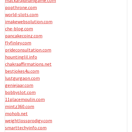
matkarajdhanigame.com
popthrone.com
world-slots.com
imakewebsolution.com
che-blog.com
pancakecoinz.com
flyfinley.com
prideconsultation.com
hountinglil.info
chakraaffirmations.net
bestjokes4u.com
lustgurgaon.com
geniejaar.com
bobbyslot.com
11placemoulin.com
mintz360.com
mohob.net
weightlossprodigy.com
smarttechyinfo.com