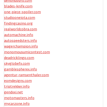
denohubpro.com
blades-knife.com
one-piece-spoiler.com
studiooneiota.com
findingcasino.org
realworldcobra.com
automachine.info
autospeedsters.info
wagerchampion.info
monomousumicontest.com
deadricklingo.com
skyglobefx.com
gamblespherex.info
agentur-ramsenthaler.com
eomdesigns.com
triptrekker.info
gendxxi.net
motomasters.info
mycarzone.info