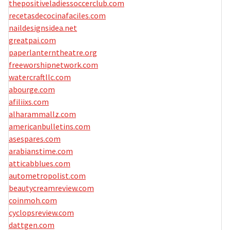
thepositiveladiessoccerclub.com
recetasdecocinafaciles.com
naildesignsidea.net
greatpai.com
paperlanterntheatre.org
freeworshipnetwork.com
watercraftllc.com
abourge.com
afiliixs.com
alharammallz.com
americanbulletins.com
asespares.com
arabianstime.com
atticabblues.com
autometropolist.com
beautycreamreview.com
coinmoh.com
cyclopsreview.com
dattgen.com