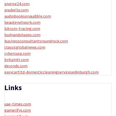
aiverse24.com
anubella.com
audiobooksonaudible.com
beautenetwork.com
bitcoin-tracing.com
bodyandshapes.com
businessconsultantsroundrock.com
classicglobalnews.com
cybercusp.com
britaintt.com
deconds.com
easycartltd-domesticcleaningservicesedinburgh.com
Links
uae-times.com
gamerifys.com