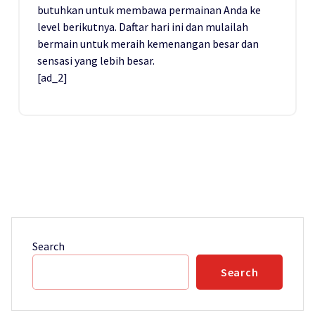
butuhkan untuk membawa permainan Anda ke
level berikutnya. Daftar hari ini dan mulailah
bermain untuk meraih kemenangan besar dan
sensasi yang lebih besar.
[ad_2]
Search
Search