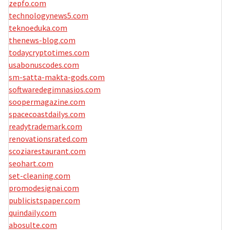
zepfo.com
technologynews5.com
teknoeduka.com
thenews-blog.com
todaycryptotimes.com
usabonuscodes.com
sm-satta-makta-gods.com
softwaredegimnasios.com
soopermagazine.com
spacecoastdailys.com
readytrademark.com
renovationsrated.com
scoziarestaurant.com
seohart.com
set-cleaning.com
promodesignai.com
publicistspaper.com
quindaily.com
abosulte.com