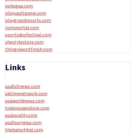
pokugaa.com
playvaultgame.com
playgrandresorts.com
romsportal.com
sportsdocfestival.com
shestylestore.com
thingsiwontfinish.com
Links
usafullnewz.com
uktimenetwork.com
usaworldnewz.com
todayusaexplore.com
usalocality.com
usafournewz.com
thebalochhal.com