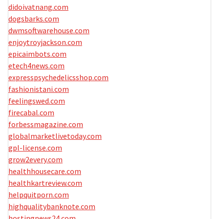
didoivatnang.com
dogsbarks.com
dwmsoftwarehouse.com
enjoytroyjackson.com
epicaimbots.com
etech4news.com
expresspsychedelicsshop.com
fashionistani.com
feelingswed.com
firecabal.com
forbessmagazine.com
globalmarketlivetoday.com
gpl-license.com
grow2every.com
healthhousecare.com
healthkartreview.com
helpquitporn.com
highqualitybanknote.com
hostingnews24.com