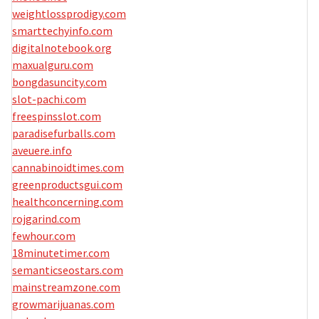
weightlossprodigy.com
smarttechyinfo.com
digitalnotebook.org
maxualguru.com
bongdasuncity.com
slot-pachi.com
freespinsslot.com
paradisefurballs.com
aveuere.info
cannabinoidtimes.com
greenproductsgui.com
healthconcerning.com
rojgarind.com
fewhour.com
18minutetimer.com
semanticseostars.com
mainstreamzone.com
growmarijuanas.com