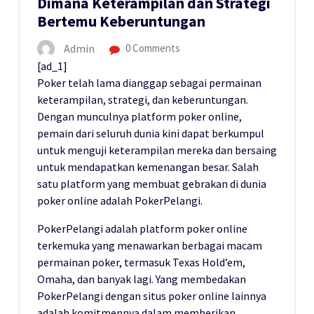
Dimana Keterampilan dan Strategi
Bertemu Keberuntungan
Admin
0 Comments
[ad_1]
Poker telah lama dianggap sebagai permainan
keterampilan, strategi, dan keberuntungan.
Dengan munculnya platform poker online,
pemain dari seluruh dunia kini dapat berkumpul
untuk menguji keterampilan mereka dan bersaing
untuk mendapatkan kemenangan besar. Salah
satu platform yang membuat gebrakan di dunia
poker online adalah PokerPelangi.
PokerPelangi adalah platform poker online
terkemuka yang menawarkan berbagai macam
permainan poker, termasuk Texas Hold’em,
Omaha, dan banyak lagi. Yang membedakan
PokerPelangi dengan situs poker online lainnya
adalah komitmennya dalam memberikan