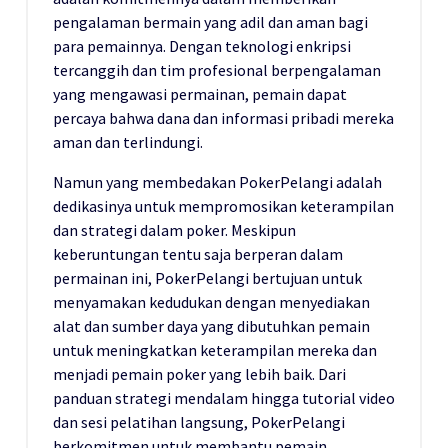
pengalaman bermain yang adil dan aman bagi
para pemainnya. Dengan teknologi enkripsi
tercanggih dan tim profesional berpengalaman
yang mengawasi permainan, pemain dapat
percaya bahwa dana dan informasi pribadi mereka
aman dan terlindungi.
Namun yang membedakan PokerPelangi adalah
dedikasinya untuk mempromosikan keterampilan
dan strategi dalam poker. Meskipun
keberuntungan tentu saja berperan dalam
permainan ini, PokerPelangi bertujuan untuk
menyamakan kedudukan dengan menyediakan
alat dan sumber daya yang dibutuhkan pemain
untuk meningkatkan keterampilan mereka dan
menjadi pemain poker yang lebih baik. Dari
panduan strategi mendalam hingga tutorial video
dan sesi pelatihan langsung, PokerPelangi
berkomitmen untuk membantu pemain