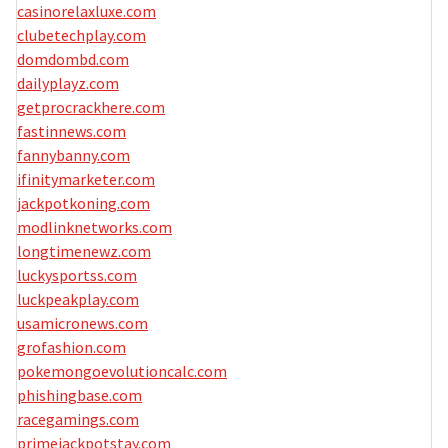
casinorelaxluxe.com
clubetechplay.com
domdombd.com
dailyplayz.com
getprocrackhere.com
fastinnews.com
fannybanny.com
ifinitymarketer.com
jackpotkoning.com
modlinknetworks.com
longtimenewz.com
luckysportss.com
luckpeakplay.com
usamicronews.com
grofashion.com
pokemongoevolutioncalc.com
phishingbase.com
racegamings.com
primejackpotstay.com