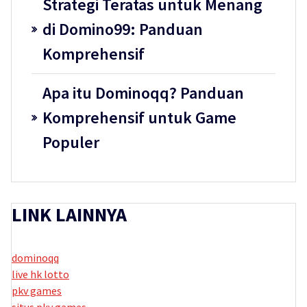
Strategi Teratas untuk Menang
di Domino99: Panduan
Komprehensif
Apa itu Dominoqq? Panduan
Komprehensif untuk Game
Populer
LINK LAINNYA
dominoqq
live hk lotto
pkv games
situs pkv games