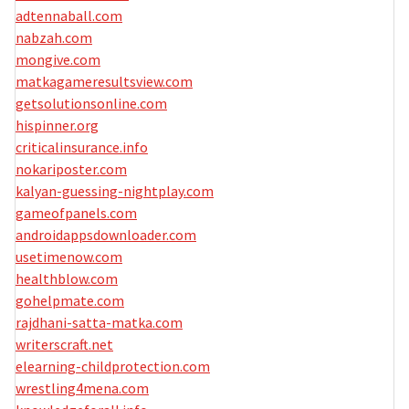
adtennaball.com
nabzah.com
mongive.com
matkagameresultsview.com
getsolutionsonline.com
hispinner.org
criticalinsurance.info
nokariposter.com
kalyan-guessing-nightplay.com
gameofpanels.com
androidappsdownloader.com
usetimenow.com
healthblow.com
gohelpmate.com
rajdhani-satta-matka.com
writerscraft.net
elearning-childprotection.com
wrestling4mena.com