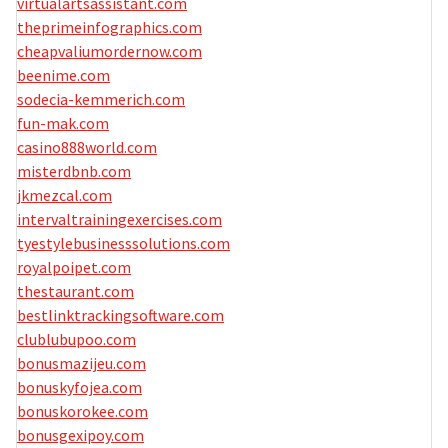
virtualartsassistant.com
theprimeinfographics.com
cheapvaliumordernow.com
beenime.com
sodecia-kemmerich.com
fun-mak.com
casino888world.com
misterdbnb.com
jkmezcal.com
intervaltrainingexercises.com
tyestylebusinesssolutions.com
royalpoipet.com
thestaurant.com
bestlinktrackingsoftware.com
clublubupoo.com
bonusmazijeu.com
bonuskyfojea.com
bonuskorokee.com
bonusgexipoy.com