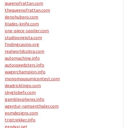
queenofrattan.com
thequeenofrattan.com
denohubpro.com
blades-knife.com
one-piece-spoiler.com
studiooneiota.com
findingcasino.org
realworldcobra.com
automachine.info
autospeedsters.info
wagerchampion.info
monomousumicontest.com
deadricklingo.com
skyglobefx.com
gamblespherex.info
agentur-ramsenthaler.com
eomdesigns.com
triptrekker.info
gendxxi.net