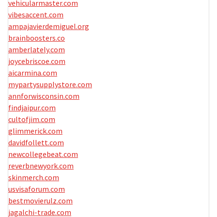
vehicularmaster.com
vibesaccent.com
ampajavierdemiguel.org
brainboosters.co
amberlately.com
joycebriscoe.com
aicarmina.com
mypartysupplystore.com
annforwisconsin.com
findjaipur.com
cultofjim.com
glimmerick.com
davidfollett.com
newcollegebeat.com
reverbnewyork.com
skinmerch.com
usvisaforum.com
bestmovierulz.com
jagalchi-trade.com