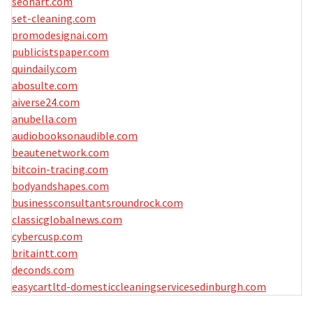
seohart.com
set-cleaning.com
promodesignai.com
publicistspaper.com
quindaily.com
abosulte.com
aiverse24.com
anubella.com
audiobooksonaudible.com
beautenetwork.com
bitcoin-tracing.com
bodyandshapes.com
businessconsultantsroundrock.com
classicglobalnews.com
cybercusp.com
britaintt.com
deconds.com
easycartltd-domesticcleaningservicesedinburgh.com