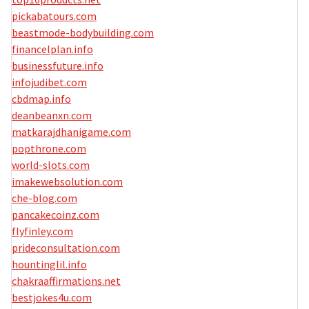
pickabatours.com
beastmode-bodybuilding.com
financelplan.info
businessfuture.info
infojudibet.com
cbdmap.info
deanbeanxn.com
matkarajdhanigame.com
popthrone.com
world-slots.com
imakewebsolution.com
che-blog.com
pancakecoinz.com
flyfinley.com
prideconsultation.com
hountinglil.info
chakraaffirmations.net
bestjokes4u.com