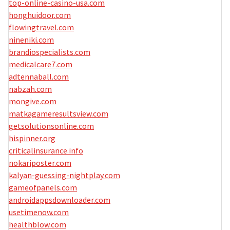
top-online-casino-usa.com
honghuidoor.com
flowingtravel.com
nineniki.com
brandiospecialists.com
medicalcare7.com
adtennaball.com
nabzah.com
mongive.com
matkagameresultsview.com
getsolutionsonline.com
hispinner.org
criticalinsurance.info
nokariposter.com
kalyan-guessing-nightplay.com
gameofpanels.com
androidappsdownloader.com
usetimenow.com
healthblow.com