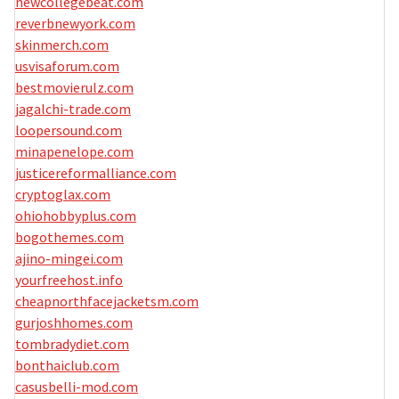
newcollegebeat.com
reverbnewyork.com
skinmerch.com
usvisaforum.com
bestmovierulz.com
jagalchi-trade.com
loopersound.com
minapenelope.com
justicereformalliance.com
cryptoglax.com
ohiohobbyplus.com
bogothemes.com
ajino-mingei.com
yourfreehost.info
cheapnorthfacejacketsm.com
gurjoshhomes.com
tombradydiet.com
bonthaiclub.com
casusbelli-mod.com