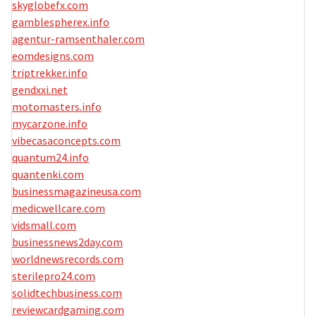
skyglobefx.com
gamblespherex.info
agentur-ramsenthaler.com
eomdesigns.com
triptrekker.info
gendxxi.net
motomasters.info
mycarzone.info
vibecasaconcepts.com
quantum24.info
quantenki.com
businessmagazineusa.com
medicwellcare.com
vidsmall.com
businessnews2day.com
worldnewsrecords.com
sterilepro24.com
solidtechbusiness.com
reviewcardgaming.com