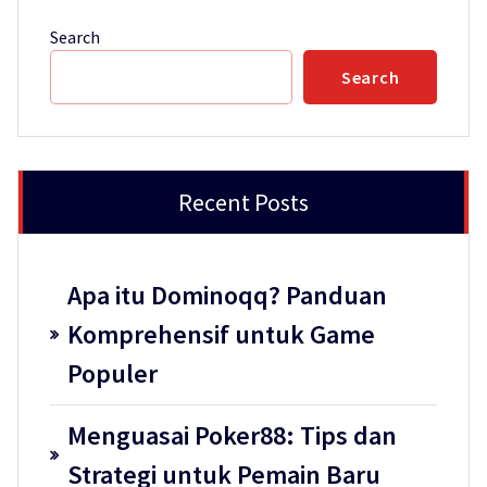
Search
Search
Recent Posts
Apa itu Dominoqq? Panduan
Komprehensif untuk Game
Populer
Menguasai Poker88: Tips dan
Strategi untuk Pemain Baru