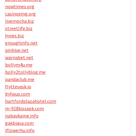
nowtimes.org
casinoeing.org
livemocha.biz
streetlife.biz
hyves.biz
enoughinfo.net
pinhive.net
warnabet.net
bollym4u.me
bolly2tollyblog.me
pandaclub.me
flyttevask.io
byhous.com
hartfordplazahotel.com
m-918kissapk.com
nabavkame.info
gakbiasa.com
iflowerhu.info