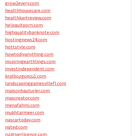
grow2every.com
healthhousecare.com
healthkartreview.com
helpquitporn.com
highqualitybanknote.com
hostingnews24.com
hottstyle.com
howtodiyanything.com
inspiringearthlings.com
investindependent.com
kralbozguncu1.com
landscapinggainesvillefl.com
maisonhauturier.com
mascreator.com
menafahmi.com
mukhtarmeer.com
nascartoday.com
nqted.com
nzdriverlicence.com