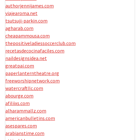
authorjennijames.com
viajearoma.net
tsutsuji-parkin.com
agharab.com
cheapammousa.com
thepositiveladiessoccerclub.com
recetasdecocinafaciles.com
naildesignsidea.net
greatpai.com
paperlanterntheatre.org
freeworshipnetwork.com
watercraftllc.com
abourge.com
afiliixs.com
alharammallz.com
americanbulletins.com
asespares.com
arabianstime.com