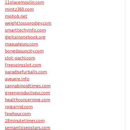
11placemoulin.com
mintz360.com
mohob.net
weightlossprodigy.com
smarttechyinfo.com
digitalnotebook.org
maxualguru.com
bongdasuncity.com
slot-pachi.com
freespinsslot.com
paradisefurballs.com
aveuere.info
cannabinoidtimes.com
greenproductsgui.com
healthconcerning.com
rojgarind.com
fewhour.com
18minutetimer.com
semanticseostars.com