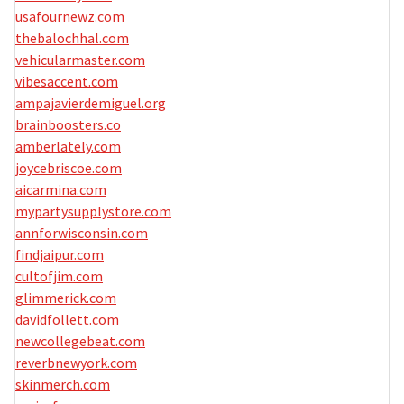
usafournewz.com
thebalochhal.com
vehicularmaster.com
vibesaccent.com
ampajavierdemiguel.org
brainboosters.co
amberlately.com
joycebriscoe.com
aicarmina.com
mypartysupplystore.com
annforwisconsin.com
findjaipur.com
cultofjim.com
glimmerick.com
davidfollett.com
newcollegebeat.com
reverbnewyork.com
skinmerch.com