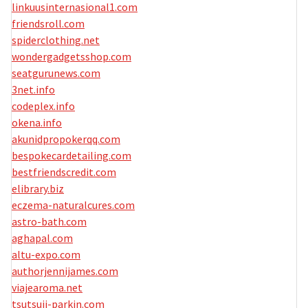
linkuusinternasional1.com
friendsroll.com
spiderclothing.net
wondergadgetsshop.com
seatgurunews.com
3net.info
codeplex.info
okena.info
akunidpropokerqq.com
bespokecardetailing.com
bestfriendscredit.com
elibrary.biz
eczema-naturalcures.com
astro-bath.com
aghapal.com
altu-expo.com
authorjennijames.com
viajearoma.net
tsutsuji-parkin.com