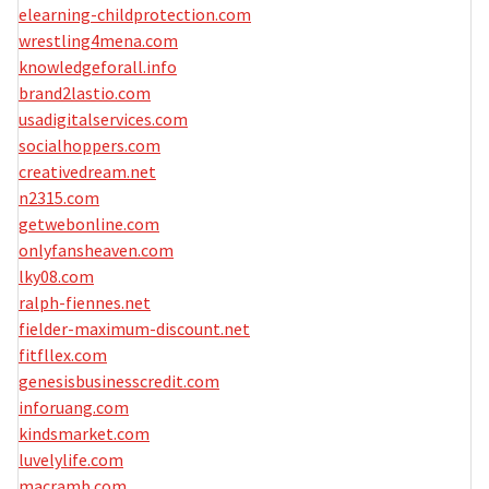
elearning-childprotection.com
wrestling4mena.com
knowledgeforall.info
brand2lastio.com
usadigitalservices.com
socialhoppers.com
creativedream.net
n2315.com
getwebonline.com
onlyfansheaven.com
lky08.com
ralph-fiennes.net
fielder-maximum-discount.net
fitfllex.com
genesisbusinesscredit.com
inforuang.com
kindsmarket.com
luvelylife.com
macramb.com