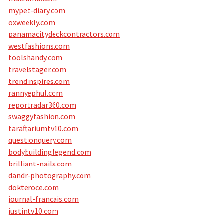
mypet-diary.com
oxweekly.com
panamacitydeckcontractors.com
westfashions.com
toolshandy.com
travelstager.com
trendinspires.com
rannyephul.com
reportradar360.com
swaggyfashion.com
taraftariumtv10.com
questionquery.com
bodybuildinglegend.com
brilliant-nails.com
dandr-photography.com
dokteroce.com
journal-francais.com
justintv10.com