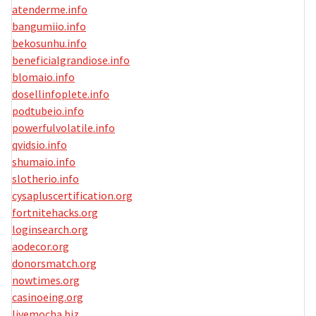
atenderme.info
bangumiio.info
bekosunhu.info
beneficialgrandiose.info
blomaio.info
dosellinfoplete.info
podtubeio.info
powerfulvolatile.info
qvidsio.info
shumaio.info
slotherio.info
cysapluscertification.org
fortnitehacks.org
loginsearch.org
aodecor.org
donorsmatch.org
nowtimes.org
casinoeing.org
livemocha.biz