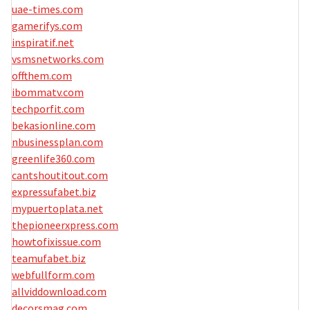
uae-times.com
gamerifys.com
inspiratif.net
vsmsnetworks.com
offthem.com
ibommatv.com
techporfit.com
bekasionline.com
nbusinessplan.com
greenlife360.com
cantshoutitout.com
expressufabet.biz
mypuertoplata.net
thepioneerxpress.com
howtofixissue.com
teamufabet.biz
webfullform.com
allviddownload.com
decorsmag.com