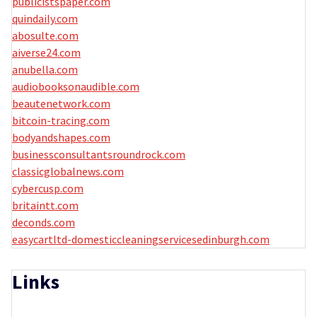
publicistspaper.com
quindaily.com
abosulte.com
aiverse24.com
anubella.com
audiobooksonaudible.com
beautenetwork.com
bitcoin-tracing.com
bodyandshapes.com
businessconsultantsroundrock.com
classicglobalnews.com
cybercusp.com
britaintt.com
deconds.com
easycartltd-domesticcleaningservicesedinburgh.com
Links