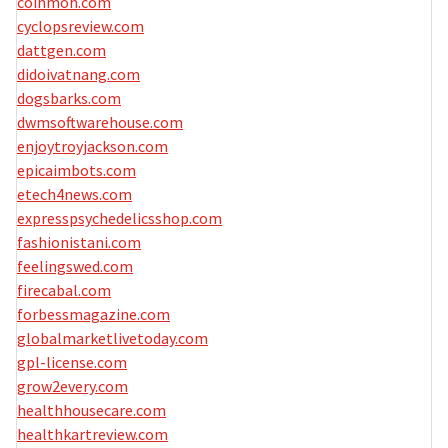
coinmoh.com
cyclopsreview.com
dattgen.com
didoivatnang.com
dogsbarks.com
dwmsoftwarehouse.com
enjoytroyjackson.com
epicaimbots.com
etech4news.com
expresspsychedelicsshop.com
fashionistani.com
feelingswed.com
firecabal.com
forbessmagazine.com
globalmarketlivetoday.com
gpl-license.com
grow2every.com
healthhousecare.com
healthkartreview.com