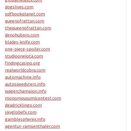
dogslives.com
pdfbookplanet.com
queenofrattan.com
thequeenofrattan.com
denohubpro.com
blades-knife.com
one-piece-spoiler.com
studiooneiota.com
findingcasino.org
realworldcobra.com
automachine.info
autospeedsters.info
wagerchampion.info
monomousumicontest.com
deadricklingo.com
skyglobefx.com
gamblespherex.info
agentur-ramsenthaler.com