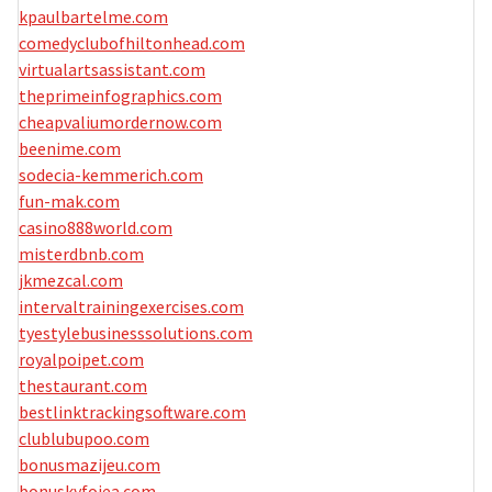
kpaulbartelme.com
comedyclubofhiltonhead.com
virtualartsassistant.com
theprimeinfographics.com
cheapvaliumordernow.com
beenime.com
sodecia-kemmerich.com
fun-mak.com
casino888world.com
misterdbnb.com
jkmezcal.com
intervaltrainingexercises.com
tyestylebusinesssolutions.com
royalpoipet.com
thestaurant.com
bestlinktrackingsoftware.com
clublubupoo.com
bonusmazijeu.com
bonuskyfojea.com