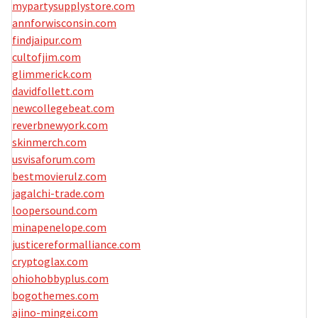
mypartysupplystore.com
annforwisconsin.com
findjaipur.com
cultofjim.com
glimmerick.com
davidfollett.com
newcollegebeat.com
reverbnewyork.com
skinmerch.com
usvisaforum.com
bestmovierulz.com
jagalchi-trade.com
loopersound.com
minapenelope.com
justicereformalliance.com
cryptoglax.com
ohiohobbyplus.com
bogothemes.com
ajino-mingei.com