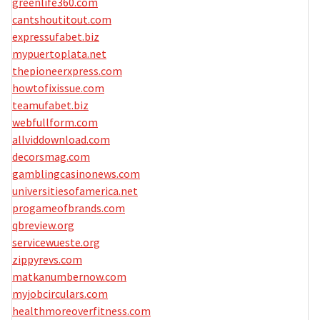
greenlife360.com
cantshoutitout.com
expressufabet.biz
mypuertoplata.net
thepioneerxpress.com
howtofixissue.com
teamufabet.biz
webfullform.com
allviddownload.com
decorsmag.com
gamblingcasinonews.com
universitiesofamerica.net
progameofbrands.com
qbreview.org
servicewueste.org
zippyrevs.com
matkanumbernow.com
myjobcirculars.com
healthmoreoverfitness.com