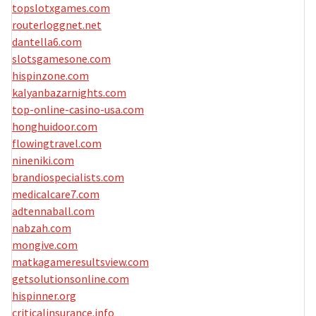
topslotxgames.com
routerloggnet.net
dantella6.com
slotsgamesone.com
hispinzone.com
kalyanbazarnights.com
top-online-casino-usa.com
honghuidoor.com
flowingtravel.com
nineniki.com
brandiospecialists.com
medicalcare7.com
adtennaball.com
nabzah.com
mongive.com
matkagameresultsview.com
getsolutionsonline.com
hispinner.org
criticalinsurance.info