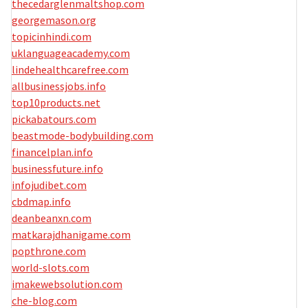
thecedarglenmaltshop.com
georgemason.org
topicinhindi.com
uklanguageacademy.com
lindehealthcarefree.com
allbusinessjobs.info
top10products.net
pickabatours.com
beastmode-bodybuilding.com
financelplan.info
businessfuture.info
infojudibet.com
cbdmap.info
deanbeanxn.com
matkarajdhanigame.com
popthrone.com
world-slots.com
imakewebsolution.com
che-blog.com