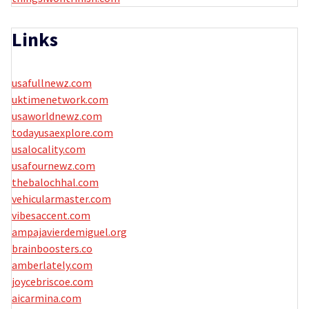
Links
usafullnewz.com
uktimenetwork.com
usaworldnewz.com
todayusaexplore.com
usalocality.com
usafournewz.com
thebalochhal.com
vehicularmaster.com
vibesaccent.com
ampajavierdemiguel.org
brainboosters.co
amberlately.com
joycebriscoe.com
aicarmina.com