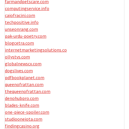
farmandpetscare.com
computingservice.info
caiofracini.com
techpositive.info
unseonrang.com
pak-urdu-poetry.com
blogcetra.com
internetmarketingsolutions.co
ollystvs.com
globalnewscx.com
dogslives.com
pdfbookplanet.com
queenofrattan.com
thequeenofrattan.com
denohubpro.com
blades-knife.com
one-piece-spoiler.com
studiooneiota.com
findingcasino.org