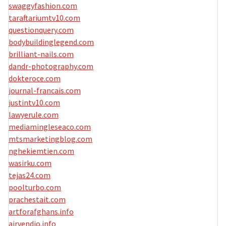
swaggyfashion.com
taraftariumtv10.com
questionquery.com
bodybuildinglegend.com
brilliant-nails.com
dandr-photography.com
dokteroce.com
journal-francais.com
justintv10.com
lawyerule.com
mediamingleseaco.com
mtsmarketingblog.com
nghekiemtien.com
wasirku.com
tejas24.com
poolturbo.com
prachestait.com
artforafghans.info
airvendio.info