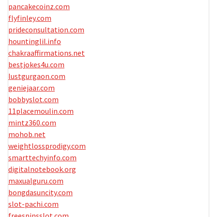
pancakecoinz.com
flyfinley.com
prideconsultation.com
hountinglil.info
chakraaffirmations.net
bestjokes4u.com
lustgurgaon.com
geniejaar.com
bobbyslot.com
11placemoulin.com
mintz360.com
mohob.net
weightlossprodigy.com
smarttechyinfo.com
digitalnotebook.org
maxualguru.com
bongdasuncity.com
slot-pachi.com
freespinsslot.com