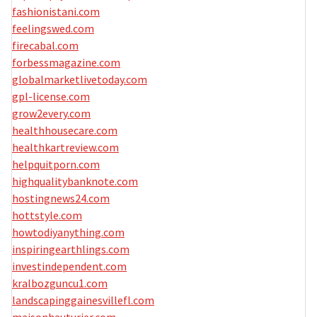
fashionistani.com
feelingswed.com
firecabal.com
forbessmagazine.com
globalmarketlivetoday.com
gpl-license.com
grow2every.com
healthhousecare.com
healthkartreview.com
helpquitporn.com
highqualitybanknote.com
hostingnews24.com
hottstyle.com
howtodiyanything.com
inspiringearthlings.com
investindependent.com
kralbozguncu1.com
landscapinggainesvillefl.com
maisonhauturier.com