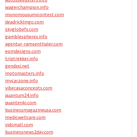
wagerchampion.info
monomousumicontest.com
deadricklingo.com
skyglobefx.com
gamblespherex.info
agentur-ramsenthaler.com
eomdesigns.com
triptrekker.info
gendxxi.net
motomasters.info
mycarzone.info
vibecasaconcepts.com
quantum24.info
quantenki.com
businessmagazineusa.com
medicwellcare.com
vidsmall.com
businessnews2day.com