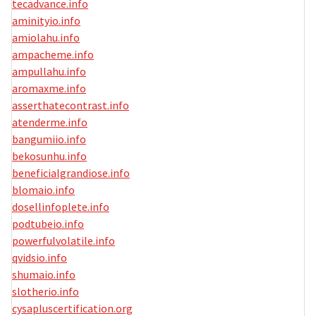
tecadvance.info
aminityio.info
amiolahu.info
ampacheme.info
ampullahu.info
aromaxme.info
asserthatecontrast.info
atenderme.info
bangumiio.info
bekosunhu.info
beneficialgrandiose.info
blomaio.info
dosellinfoplete.info
podtubeio.info
powerfulvolatile.info
qvidsio.info
shumaio.info
slotherio.info
cysapluscertification.org