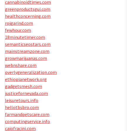
cannabinoidtimes.com
greenproductsgui.com
healthconcerning.com
rojgarind.com
fewhour.com
18minutetimer.com
semanticseostars.com
mainstreamzone.com
growmarijuanas.com
webnshare.com
overlygeneralization.com
ethiopianetwork.org
gadgetsmesh.com
justicefornevada.com
leisuretours.info
hellotbsbro.com
farmandpetscare.com
computingservice.info
caiofracini.com