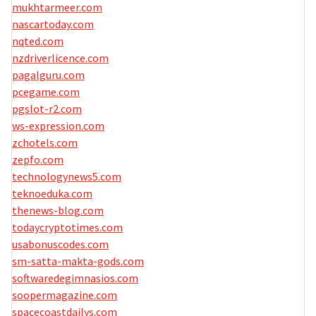
mukhtarmeer.com
nascartoday.com
nqted.com
nzdriverlicence.com
pagalguru.com
pcegame.com
pgslot-r2.com
ws-expression.com
zchotels.com
zepfo.com
technologynews5.com
teknoeduka.com
thenews-blog.com
todaycryptotimes.com
usabonuscodes.com
sm-satta-makta-gods.com
softwaredegimnasios.com
soopermagazine.com
spacecoastdailys.com