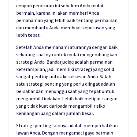
dengan peraturan ini sebelum Anda mulai
bermain, karena ini akan memberi Anda
pemahaman yang lebih baik tentang permainan
dan membantu Anda membuat keputusan yang
lebih tepat.
Setelah Anda memahami aturannya dengan baik,
sekarang saatnya untuk mulai mengembangkan
strategi Anda. Bandarjudiqq adalah permainan
keterampilan, jadi memiliki strategi yang solid
sangat penting untuk kesuksesan Anda. Salah
satu strategi penting yang perlu diingat adalah
bersabar dan menunggu saat yang tepat untuk
mengambil tindakan. Lebih baik melipat tangan
yang tidak kuat daripada mengambil risiko
kehilangan uang dalam jumlah besar.
Strategi penting lainnya adalah memperhatikan
lawan Anda. Dengan mengamati gaya bermain