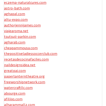
eczema-naturalcures.com
astro-bath.com
aghapal.com
altu-expo.com
authorjennijames.com
viajearoma.net
tsutsuji-parkin.com
agharab.com
cheapammousa.com
thepositiveladiessoccerclub.com
recetasdecocinafaciles.com
naildesignsidea.net
greatpai.com
paperlanterntheatre.org
freeworshipnetwork.com
watercraftllc.com
abourge.com
afiliixs.com
alharammallz.com