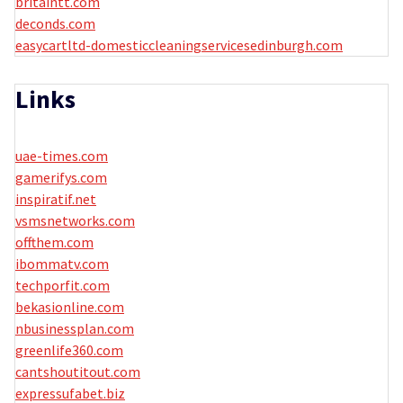
britaintt.com
deconds.com
easycartltd-domesticcleaningservicesedinburgh.com
Links
uae-times.com
gamerifys.com
inspiratif.net
vsmsnetworks.com
offthem.com
ibommatv.com
techporfit.com
bekasionline.com
nbusinessplan.com
greenlife360.com
cantshoutitout.com
expressufabet.biz