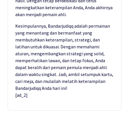
hasil. Dengan tetap berdedikasi dan terus
meningkatkan keterampilan Anda, Anda akhirnya
akan menjadi pemain ahli.
Kesimpulannya, Bandarjudiqq adalah permainan
yang menantang dan bermanfaat yang
membutuhkan keterampilan, strategi, dan
latihan untuk dikuasai. Dengan memahami
aturan, mengembangkan strategi yang solid,
memperhatikan lawan, dan tetap fokus, Anda
dapat beralih dari pemain pemula menjadi ahli
dalam waktu singkat. Jadi, ambil setumpuk kartu,
cari meja, dan mulailah melatih keterampilan
Bandarjudiqq Anda hari ini!
[ad_2]