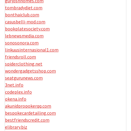
gurjoshhomes.com
tombradydiet.com
bonthaiclub.com
casusbelli-mod.com
bookplatesociety.com
lebnewsmedia.com
sonosonora.com
linkuusinternasional1.com
friendsroll.com
spiderclothing.net
wondergadgetsshop.com
seatgurunews.com
3net.info
codeplex.info
okena.info
akunidpropokerqq.com
bespokecardetailing.com
bestfriendscredit.com
elibrary.biz