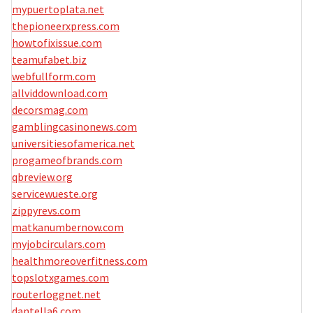
mypuertoplata.net
thepioneerxpress.com
howtofixissue.com
teamufabet.biz
webfullform.com
allviddownload.com
decorsmag.com
gamblingcasinonews.com
universitiesofamerica.net
progameofbrands.com
qbreview.org
servicewueste.org
zippyrevs.com
matkanumbernow.com
myjobcirculars.com
healthmoreoverfitness.com
topslotxgames.com
routerloggnet.net
dantella6.com