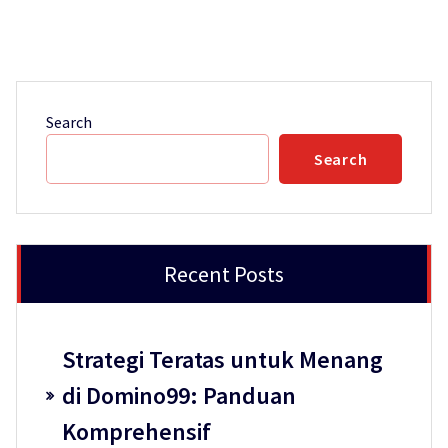
Search
Search
Recent Posts
Strategi Teratas untuk Menang
di Domino99: Panduan
Komprehensif