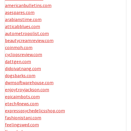
americanbulletins.com
asespares.com
arabianstime.com
atticabblues.com
autometropolist.com
beautycreamreview.com
coinmoh.com
cyclopsreview.com
dattgen.com
didoivatnang.com
dogsbarks.com
dwmsoftwarehouse.com
enjoytroyjackson.com
epicaimbots.com
etech4news.com
expresspsychedelicsshop.com
fashionistani.com
feelingswed.com