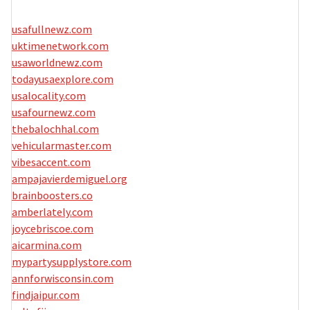
usafullnewz.com
uktimenetwork.com
usaworldnewz.com
todayusaexplore.com
usalocality.com
usafournewz.com
thebalochhal.com
vehicularmaster.com
vibesaccent.com
ampajavierdemiguel.org
brainboosters.co
amberlately.com
joycebriscoe.com
aicarmina.com
mypartysupplystore.com
annforwisconsin.com
findjaipur.com