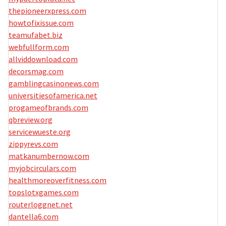
thepioneerxpress.com
howtofixissue.com
teamufabet.biz
webfullform.com
allviddownload.com
decorsmag.com
gamblingcasinonews.com
universitiesofamerica.net
progameofbrands.com
qbreview.org
servicewueste.org
zippyrevs.com
matkanumbernow.com
myjobcirculars.com
healthmoreoverfitness.com
topslotxgames.com
routerloggnet.net
dantella6.com