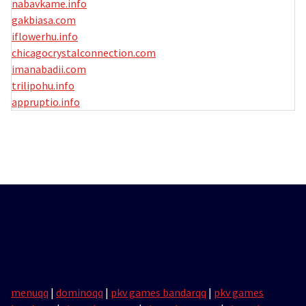
nabavkame.info
gakbiasa.com
iflowerhu.info
chicagocrystalconnection.com
imanabadii.com
trilipohu.info
appruptio.info
menuqq
|
dominoqq
|
pkv games bandarqq
|
pkv games