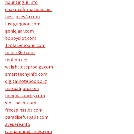
hountinglil.info
chakraaffirmations.net
bestjokes4u.com
lustgurgaon.com
geniejaar.com
bobbyslot.com
11placemoulin.com
mintz360.com
mohob.net
weightlossprodigy.com
smarttechyinfo.com
digitalnotebook.org
maxualguru.com
bongdasuncity.com
slot-pachi.com
freespinsslot.com
paradisefurballs.com
aveuere.info
cannabinoidtimes.com