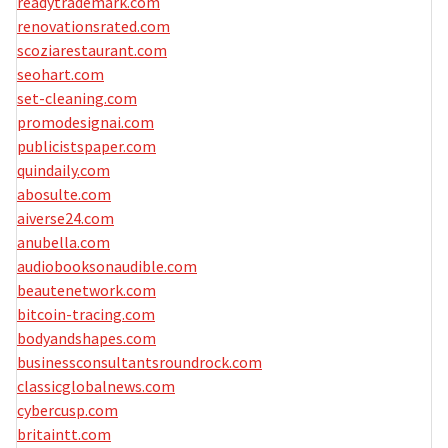
readytrademark.com
renovationsrated.com
scoziarestaurant.com
seohart.com
set-cleaning.com
promodesignai.com
publicistspaper.com
quindaily.com
abosulte.com
aiverse24.com
anubella.com
audiobooksonaudible.com
beautenetwork.com
bitcoin-tracing.com
bodyandshapes.com
businessconsultantsroundrock.com
classicglobalnews.com
cybercusp.com
britaintt.com