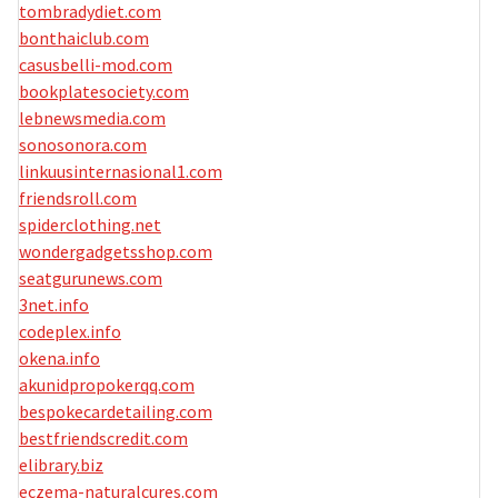
tombradydiet.com
bonthaiclub.com
casusbelli-mod.com
bookplatesociety.com
lebnewsmedia.com
sonosonora.com
linkuusinternasional1.com
friendsroll.com
spiderclothing.net
wondergadgetsshop.com
seatgurunews.com
3net.info
codeplex.info
okena.info
akunidpropokerqq.com
bespokecardetailing.com
bestfriendscredit.com
elibrary.biz
eczema-naturalcures.com