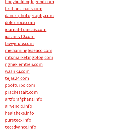
bodybuildinglegend.com
brilliant-nails.com
dandr-photography.com
dokteroce.com
journal-francais.com
justintv10.com
lawyerule.com
mediamingleseaco.com
mtsmarketingblog.com
nghekiemtien.com
wasirku.com
tejas24.com
poolturbo.com
prachestait.com
artforafghans.info
airvendio.info
healthexe.info
puretecx.info
tecadvance.info