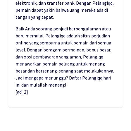
elektronik, dan transfer bank. Dengan Pelangiqq,
pemain dapat yakin bahwa uang mereka ada di
tangan yang tepat.
Baik Anda seorang penjudi berpengalaman atau
baru memulai, Pelangiqq adalah situs perjudian
online yang sempurna untuk pemain dari semua
level. Dengan beragam permainan, bonus besar,
dan opsi pembayaran yang aman, Pelangiqq
menawarkan pemain peluang untuk menang
besar dan bersenang-senang saat melakukannya.
Jadi mengapa menunggu? Daftar Pelangiqq hari
ini dan mulailah menang!
[ad_2]