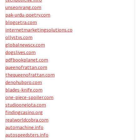
unseonrang.com
pak-urdu-poetry.com
blogcetra.com
internetmarketingsolutions.co
ollystvs.com
globalnewscx.com
dogslives.com
pdfbookplanet.com
queenofrattan.com
thequeenofrattan.com
denohubpro.com
blades-knife.com
one-piece-spoiler.com
studiooneiota.com
findingcasino.org
realworldcobra.com
automachine.info
autospeedsters.info