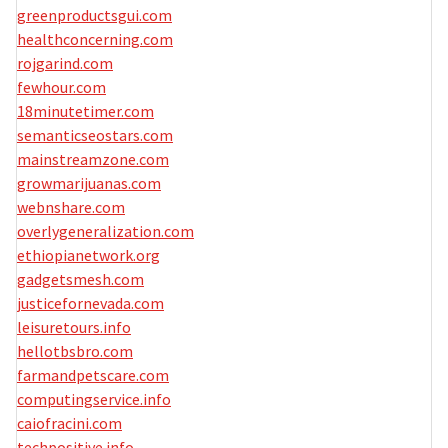
greenproductsgui.com
healthconcerning.com
rojgarind.com
fewhour.com
18minutetimer.com
semanticseostars.com
mainstreamzone.com
growmarijuanas.com
webnshare.com
overlygeneralization.com
ethiopianetwork.org
gadgetsmesh.com
justicefornevada.com
leisuretours.info
hellotbsbro.com
farmandpetscare.com
computingservice.info
caiofracini.com
techpositive.info