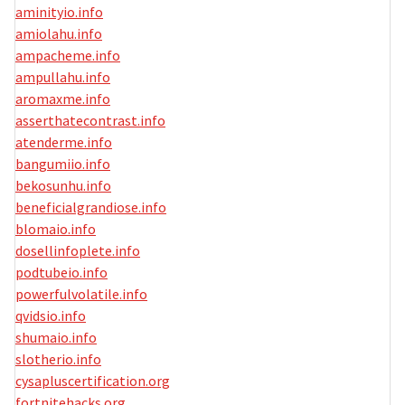
aminityio.info
amiolahu.info
ampacheme.info
ampullahu.info
aromaxme.info
asserthatecontrast.info
atenderme.info
bangumiio.info
bekosunhu.info
beneficialgrandiose.info
blomaio.info
dosellinfoplete.info
podtubeio.info
powerfulvolatile.info
qvidsio.info
shumaio.info
slotherio.info
cysapluscertification.org
fortnitehacks.org