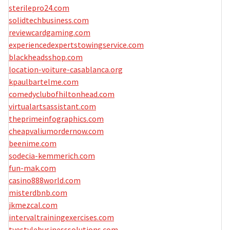
sterilepro24.com
solidtechbusiness.com
reviewcardgaming.com
experiencedexpertstowingservice.com
blackheadsshop.com
location-voiture-casablanca.org
kpaulbartelme.com
comedyclubofhiltonhead.com
virtualartsassistant.com
theprimeinfographics.com
cheapvaliumordernow.com
beenime.com
sodecia-kemmerich.com
fun-mak.com
casino888world.com
misterdbnb.com
jkmezcal.com
intervaltrainingexercises.com
tyestylebusinesssolutions.com