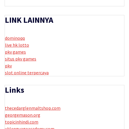
LINK LAINNYA
dominoqq
live hk lotto
pkv games
situs pkv games
pkv
slot online terpercaya
Links
thecedarglenmaltshop.com
georgemason.org
topicinhindi.com
uklanguageacademy.com