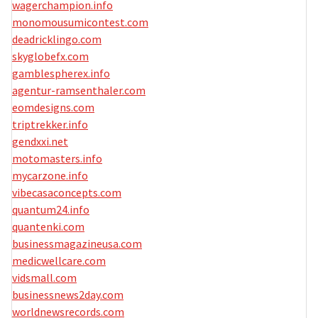
wagerchampion.info
monomousumicontest.com
deadricklingo.com
skyglobefx.com
gamblespherex.info
agentur-ramsenthaler.com
eomdesigns.com
triptrekker.info
gendxxi.net
motomasters.info
mycarzone.info
vibecasaconcepts.com
quantum24.info
quantenki.com
businessmagazineusa.com
medicwellcare.com
vidsmall.com
businessnews2day.com
worldnewsrecords.com