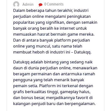
Admin
0 Comments
Dalam beberapa tahun terakhir, industri
perjudian online mengalami peningkatan
popularitas yang signifikan, dengan semakin
banyak orang beralih ke internet untuk
memuaskan hasrat bermain game mereka.
Dan di antara banyak platform perjudian
online yang muncul, satu nama telah
membuat heboh di industri ini – Datukqq.
Datukqq adalah bintang yang sedang naik
daun di dunia perjudian online, menawarkan
beragam permainan dan antarmuka ramah
pengguna yang telah menarik banyak
pemain setia. Platform ini terkenal dengan
grafis berkualitas tinggi, gameplay halus,
dan bonus besar, menjadikannya favorit di
kalangan penjudi baru dan berpengalaman.