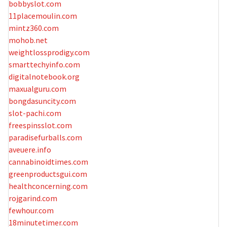
bobbyslot.com
11placemoulin.com
mintz360.com
mohob.net
weightlossprodigy.com
smarttechyinfo.com
digitalnotebook.org
maxualguru.com
bongdasuncity.com
slot-pachi.com
freespinsslot.com
paradisefurballs.com
aveuere.info
cannabinoidtimes.com
greenproductsgui.com
healthconcerning.com
rojgarind.com
fewhour.com
18minutetimer.com