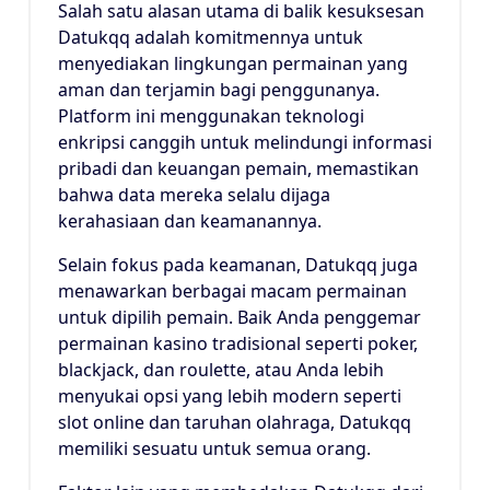
Salah satu alasan utama di balik kesuksesan
Datukqq adalah komitmennya untuk
menyediakan lingkungan permainan yang
aman dan terjamin bagi penggunanya.
Platform ini menggunakan teknologi
enkripsi canggih untuk melindungi informasi
pribadi dan keuangan pemain, memastikan
bahwa data mereka selalu dijaga
kerahasiaan dan keamanannya.
Selain fokus pada keamanan, Datukqq juga
menawarkan berbagai macam permainan
untuk dipilih pemain. Baik Anda penggemar
permainan kasino tradisional seperti poker,
blackjack, dan roulette, atau Anda lebih
menyukai opsi yang lebih modern seperti
slot online dan taruhan olahraga, Datukqq
memiliki sesuatu untuk semua orang.