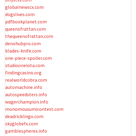
globalnewscx.com
dogslives.com
pdfbookplanet.com
queenofrattan.com
thequeenofrattan.com
denohubpro.com
blades-knife.com
one-piece-spoiler.com
studiooneiota.com
findingcasino.org
realworldcobra.com
automachine.info
autospeedsters.info
wagerchampion.info
monomousumicontest.com
deadricklingo.com
skyglobefx.com
gamblespherex.info