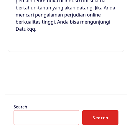
pemain terkemuka di industri ini selama
bertahun-tahun yang akan datang. Jika Anda
mencari pengalaman perjudian online
berkualitas tinggi, Anda bisa mengunjungi
Datukqq.
Search
Search