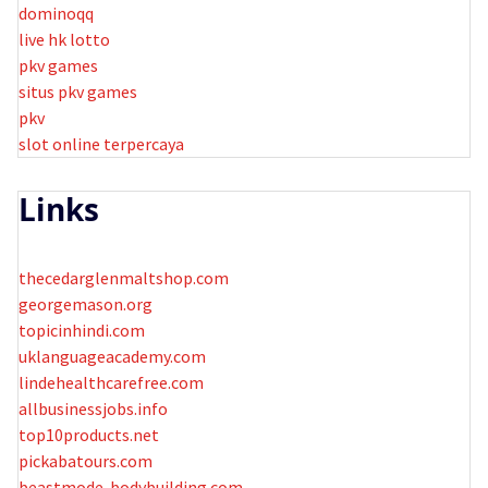
dominoqq
live hk lotto
pkv games
situs pkv games
pkv
slot online terpercaya
Links
thecedarglenmaltshop.com
georgemason.org
topicinhindi.com
uklanguageacademy.com
lindehealthcarefree.com
allbusinessjobs.info
top10products.net
pickabatours.com
beastmode-bodybuilding.com