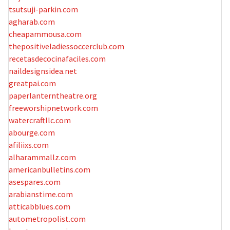
tsutsuji-parkin.com
agharab.com
cheapammousa.com
thepositiveladiessoccerclub.com
recetasdecocinafaciles.com
naildesignsidea.net
greatpai.com
paperlanterntheatre.org
freeworshipnetwork.com
watercraftllc.com
abourge.com
afiliixs.com
alharammallz.com
americanbulletins.com
asespares.com
arabianstime.com
atticabblues.com
autometropolist.com