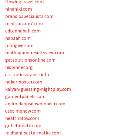
flowingtravel.com
nineniki.com
brandiospecialists.com
medicalcare7.com
adtennaball.com
nabzah.com
mongive.com
matkagameresultsview.com
getsolutionsonline.com
hispinner.org
criticalinsurance.info
nokariposter.com
kalyan-guessing-nightplay.com
gameofpanels.com
androidappsdownloader.com
usetimenow.com
healthblow.com
gohelpmate.com
rajdhani-satta-matka.com