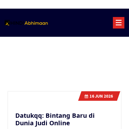
Skip
to
content
Latih strategi bermain Anda melalui slot demo gratis sebelum bermain dengan slot gac
untuk peluang menang yang lebih besar.
16
JUN 2026
Datukqq: Bintang Baru di
Dunia Judi Online