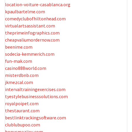
location-voiture-casablanca.org
kpaulbartelme.com
comedyclubofhiltonhead.com
virtualartsassistant.com
theprimeinfographics.com
cheapvaliumordernow.com
beenime.com
sodecia-kemmerich.com
fun-mak.com
casino888world.com
misterdbnb.com
jkmezcal.com
intervaltrainingexercises.com
tyestylebusinesssolutions.com
royalpoipet.com
thestaurant.com
bestlinktrackingsoftware.com
clublubupoo.com
bonusmazijeu.com