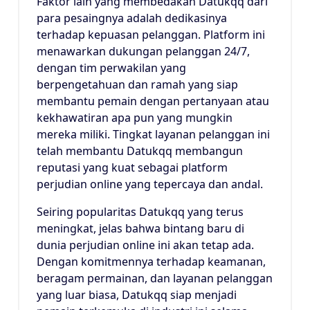
Faktor lain yang membedakan Datukqq dari
para pesaingnya adalah dedikasinya
terhadap kepuasan pelanggan. Platform ini
menawarkan dukungan pelanggan 24/7,
dengan tim perwakilan yang
berpengetahuan dan ramah yang siap
membantu pemain dengan pertanyaan atau
kekhawatiran apa pun yang mungkin
mereka miliki. Tingkat layanan pelanggan ini
telah membantu Datukqq membangun
reputasi yang kuat sebagai platform
perjudian online yang tepercaya dan andal.
Seiring popularitas Datukqq yang terus
meningkat, jelas bahwa bintang baru di
dunia perjudian online ini akan tetap ada.
Dengan komitmennya terhadap keamanan,
beragam permainan, dan layanan pelanggan
yang luar biasa, Datukqq siap menjadi