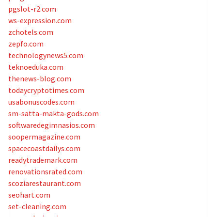
pgslot-r2.com
ws-expression.com
zchotels.com
zepfo.com
technologynews5.com
teknoeduka.com
thenews-blog.com
todaycryptotimes.com
usabonuscodes.com
sm-satta-makta-gods.com
softwaredegimnasios.com
soopermagazine.com
spacecoastdailys.com
readytrademark.com
renovationsrated.com
scoziarestaurant.com
seohart.com
set-cleaning.com