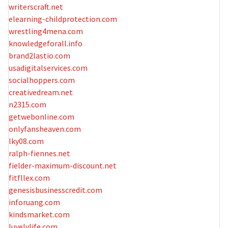
writerscraft.net
elearning-childprotection.com
wrestling4mena.com
knowledgeforall.info
brand2lastio.com
usadigitalservices.com
socialhoppers.com
creativedream.net
n2315.com
getwebonline.com
onlyfansheaven.com
lky08.com
ralph-fiennes.net
fielder-maximum-discount.net
fitfllex.com
genesisbusinesscredit.com
inforuang.com
kindsmarket.com
luvelylife.com