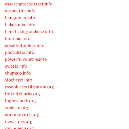
asserthatecontrast.info
atenderme.info
bangumiio.info
bekosunhu.info
beneficialgrandiose.info
blomaio.info
dosellinfoplete.info
podtubeio.info
powerfulvolatile.info
qvidsio.info
shumaio.info
slotherio.info
cysapluscertification.org
fortnitehacks.org
loginsearch.org
aodecor.org
donorsmatch.org
nowtimes.org
casinoeing.org