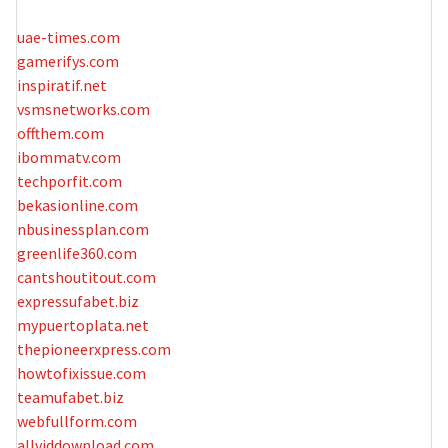
uae-times.com
gamerifys.com
inspiratif.net
vsmsnetworks.com
offthem.com
ibommatv.com
techporfit.com
bekasionline.com
nbusinessplan.com
greenlife360.com
cantshoutitout.com
expressufabet.biz
mypuertoplata.net
thepioneerxpress.com
howtofixissue.com
teamufabet.biz
webfullform.com
allviddownload.com