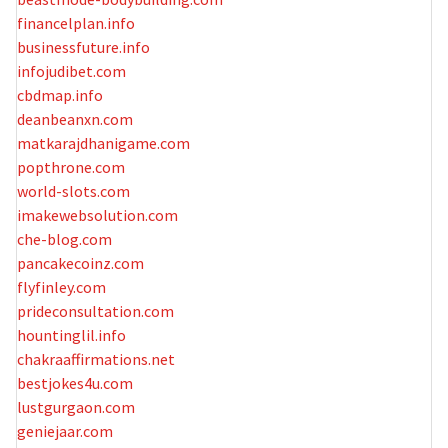
financelplan.info
businessfuture.info
infojudibet.com
cbdmap.info
deanbeanxn.com
matkarajdhanigame.com
popthrone.com
world-slots.com
imakewebsolution.com
che-blog.com
pancakecoinz.com
flyfinley.com
prideconsultation.com
hountinglil.info
chakraaffirmations.net
bestjokes4u.com
lustgurgaon.com
geniejaar.com