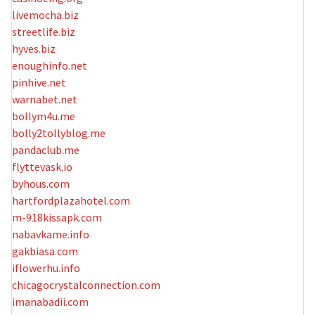
livemocha.biz
streetlife.biz
hyves.biz
enoughinfo.net
pinhive.net
warnabet.net
bollym4u.me
bolly2tollyblog.me
pandaclub.me
flyttevask.io
byhous.com
hartfordplazahotel.com
m-918kissapk.com
nabavkame.info
gakbiasa.com
iflowerhu.info
chicagocrystalconnection.com
imanabadii.com