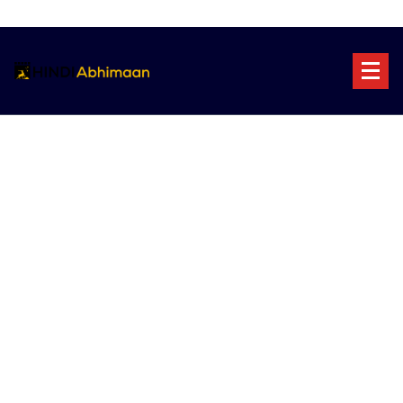
Skip
to
content
Latih strategi bermain Anda melalui slot demo gratis sebelum bermain dengan slot gac
untuk peluang menang yang lebih besar.
25
DEC 2024
Tampilan Dalam: Bagaimana
Gocengqq Mengubah Game