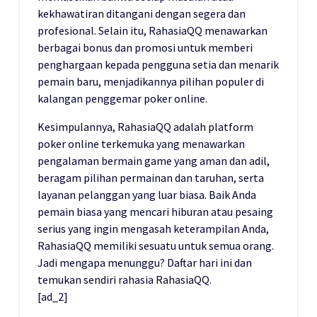
kekhawatiran ditangani dengan segera dan
profesional. Selain itu, RahasiaQQ menawarkan
berbagai bonus dan promosi untuk memberi
penghargaan kepada pengguna setia dan menarik
pemain baru, menjadikannya pilihan populer di
kalangan penggemar poker online.
Kesimpulannya, RahasiaQQ adalah platform
poker online terkemuka yang menawarkan
pengalaman bermain game yang aman dan adil,
beragam pilihan permainan dan taruhan, serta
layanan pelanggan yang luar biasa. Baik Anda
pemain biasa yang mencari hiburan atau pesaing
serius yang ingin mengasah keterampilan Anda,
RahasiaQQ memiliki sesuatu untuk semua orang.
Jadi mengapa menunggu? Daftar hari ini dan
temukan sendiri rahasia RahasiaQQ.
[ad_2]