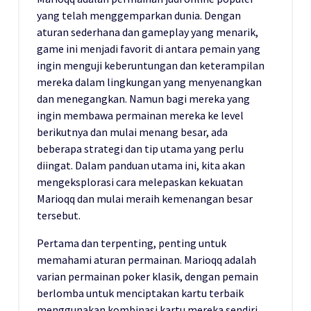
yang telah menggemparkan dunia. Dengan
aturan sederhana dan gameplay yang menarik,
game ini menjadi favorit di antara pemain yang
ingin menguji keberuntungan dan keterampilan
mereka dalam lingkungan yang menyenangkan
dan menegangkan. Namun bagi mereka yang
ingin membawa permainan mereka ke level
berikutnya dan mulai menang besar, ada
beberapa strategi dan tip utama yang perlu
diingat. Dalam panduan utama ini, kita akan
mengeksplorasi cara melepaskan kekuatan
Marioqq dan mulai meraih kemenangan besar
tersebut.
Pertama dan terpenting, penting untuk
memahami aturan permainan. Marioqq adalah
varian permainan poker klasik, dengan pemain
berlomba untuk menciptakan kartu terbaik
menggunakan kombinasi kartu mereka sendiri