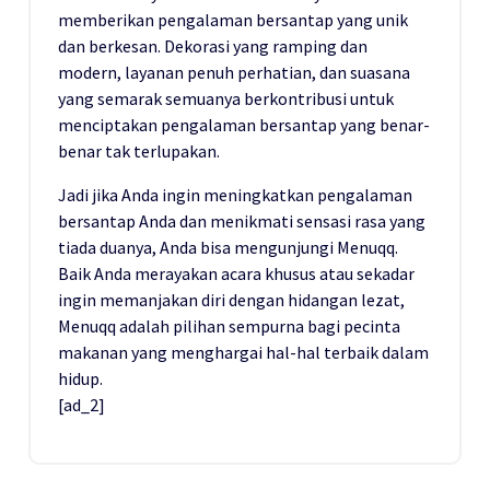
memberikan pengalaman bersantap yang unik
dan berkesan. Dekorasi yang ramping dan
modern, layanan penuh perhatian, dan suasana
yang semarak semuanya berkontribusi untuk
menciptakan pengalaman bersantap yang benar-
benar tak terlupakan.
Jadi jika Anda ingin meningkatkan pengalaman
bersantap Anda dan menikmati sensasi rasa yang
tiada duanya, Anda bisa mengunjungi Menuqq.
Baik Anda merayakan acara khusus atau sekadar
ingin memanjakan diri dengan hidangan lezat,
Menuqq adalah pilihan sempurna bagi pecinta
makanan yang menghargai hal-hal terbaik dalam
hidup.
[ad_2]