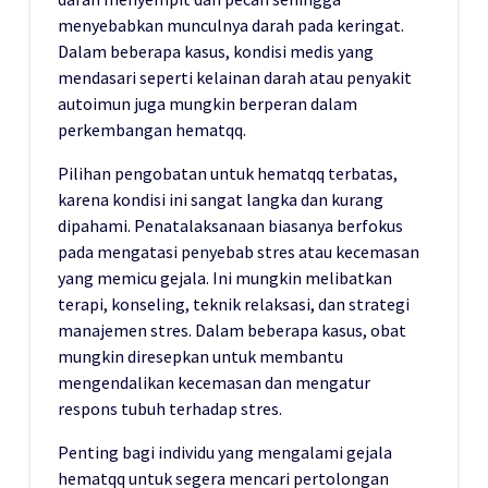
menyebabkan munculnya darah pada keringat.
Dalam beberapa kasus, kondisi medis yang
mendasari seperti kelainan darah atau penyakit
autoimun juga mungkin berperan dalam
perkembangan hematqq.
Pilihan pengobatan untuk hematqq terbatas,
karena kondisi ini sangat langka dan kurang
dipahami. Penatalaksanaan biasanya berfokus
pada mengatasi penyebab stres atau kecemasan
yang memicu gejala. Ini mungkin melibatkan
terapi, konseling, teknik relaksasi, dan strategi
manajemen stres. Dalam beberapa kasus, obat
mungkin diresepkan untuk membantu
mengendalikan kecemasan dan mengatur
respons tubuh terhadap stres.
Penting bagi individu yang mengalami gejala
hematqq untuk segera mencari pertolongan