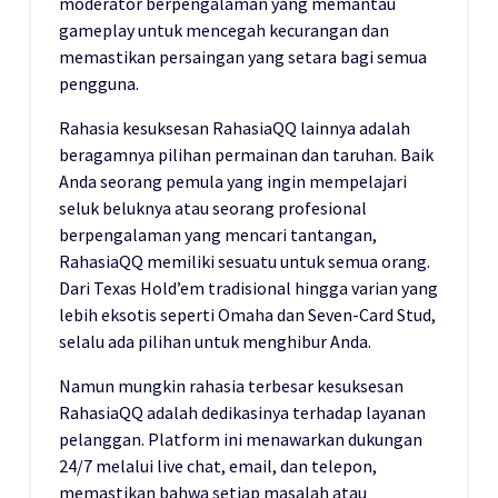
moderator berpengalaman yang memantau
gameplay untuk mencegah kecurangan dan
memastikan persaingan yang setara bagi semua
pengguna.
Rahasia kesuksesan RahasiaQQ lainnya adalah
beragamnya pilihan permainan dan taruhan. Baik
Anda seorang pemula yang ingin mempelajari
seluk beluknya atau seorang profesional
berpengalaman yang mencari tantangan,
RahasiaQQ memiliki sesuatu untuk semua orang.
Dari Texas Hold’em tradisional hingga varian yang
lebih eksotis seperti Omaha dan Seven-Card Stud,
selalu ada pilihan untuk menghibur Anda.
Namun mungkin rahasia terbesar kesuksesan
RahasiaQQ adalah dedikasinya terhadap layanan
pelanggan. Platform ini menawarkan dukungan
24/7 melalui live chat, email, dan telepon,
memastikan bahwa setiap masalah atau