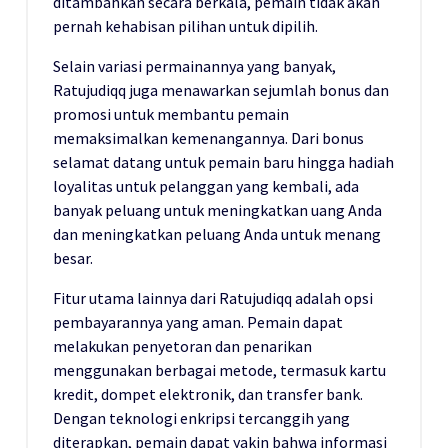
ditambahkan secara berkala, pemain tidak akan
pernah kehabisan pilihan untuk dipilih.
Selain variasi permainannya yang banyak,
Ratujudiqq juga menawarkan sejumlah bonus dan
promosi untuk membantu pemain
memaksimalkan kemenangannya. Dari bonus
selamat datang untuk pemain baru hingga hadiah
loyalitas untuk pelanggan yang kembali, ada
banyak peluang untuk meningkatkan uang Anda
dan meningkatkan peluang Anda untuk menang
besar.
Fitur utama lainnya dari Ratujudiqq adalah opsi
pembayarannya yang aman. Pemain dapat
melakukan penyetoran dan penarikan
menggunakan berbagai metode, termasuk kartu
kredit, dompet elektronik, dan transfer bank.
Dengan teknologi enkripsi tercanggih yang
diterapkan, pemain dapat yakin bahwa informasi