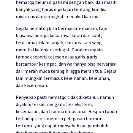
hematqq belum dipahami dengan baik, dan masih
banyak yang harus dipelajari tentang kondisi
misterius dan seringkali menakutkan ini.
Gejala hematqq bisa bermacam-macam, tapi
biasanya berupa keluarnya darah dari kulit,
terutama di dahi, wajah, dan area lain yang
memiliki kelenjar keringat. Darah mungkin
tampak seperti tetesan atau garis-garis
bercampur keringat, dan warnanya bisa bervariasi
dari merah muda terang hingga merah tua. Gejala
lain mungkin termasuk kelemahan, kelelahan,
dan kecemasan.
Penyebab pasti hematqq tidak diketahui, namun
diyakini terkait dengan stres ekstrem,
kecemasan, dan trauma emosional. Respon tubuh
terhadap stres memicu pelepasan hormon
tertentu yang dapat menyebabkan pembuluh
darah menyempit dan pecah sehingga