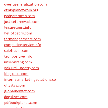
overlygeneralization.com
ethiopianetwork.org
gadgetsmesh.com
justicefornevada.com
leisuretours.info
hellotbsbro.com
farmandpetscare.com
computingservice.info
caiofracini.com
techpositive.info
unseonrang.com
pak-urdu-poetry.com
blogcetra.com
internetmarketingsolutions.co
ollystvs.com
globalnewscx.com
dogslives.com
pdfbookplanet.com