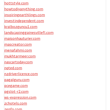
hottstyle.com
howtodiyanything.com
inspiringearthlings.com
investindependent.com
kralbozguncu1.com
landscapinggainesvillefl.com
maisonhauturier.com
mascreator.com
menafahmi.com
mukhtarmeer.com
nascartoday.com
nqted.com
nzdriverlicence.com
pagalguru.com
pcegame.com
pgslot-r2.com
ws-expression.com
zchotels.com
zepfo.com