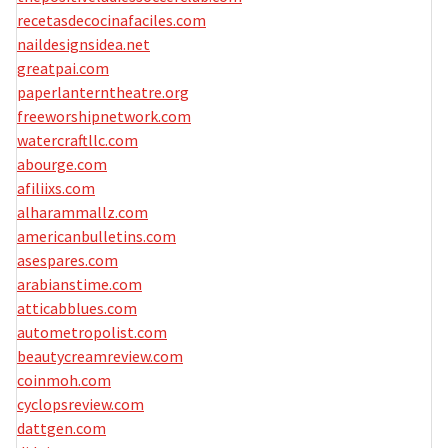
recetasdecocinafaciles.com
naildesignsidea.net
greatpai.com
paperlanterntheatre.org
freeworshipnetwork.com
watercraftllc.com
abourge.com
afiliixs.com
alharammallz.com
americanbulletins.com
asespares.com
arabianstime.com
atticabblues.com
autometropolist.com
beautycreamreview.com
coinmoh.com
cyclopsreview.com
dattgen.com