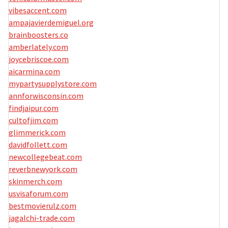
vibesaccent.com
ampajavierdemiguel.org
brainboosters.co
amberlately.com
joycebriscoe.com
aicarmina.com
mypartysupplystore.com
annforwisconsin.com
findjaipur.com
cultofjim.com
glimmerick.com
davidfollett.com
newcollegebeat.com
reverbnewyork.com
skinmerch.com
usvisaforum.com
bestmovierulz.com
jagalchi-trade.com