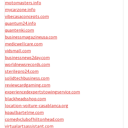
motomasters.info
mycarzone.info
vibecasaconcepts.com
quantum24.info
quantenki.com
businessmagazineusa.com
medicwellcare.com
vidsmall.com
businessnews2day.com
worldnewsrecords.com
sterilepro24.com
solidtechbusiness.com
reviewcardgaming.com
experiencedexpertstowingservice.com
blackheadsshop.com
location-voiture-casablanca.org
kpaulbartelme.com
comedyclubofhiltonhead.com
virtualartsassistant.com