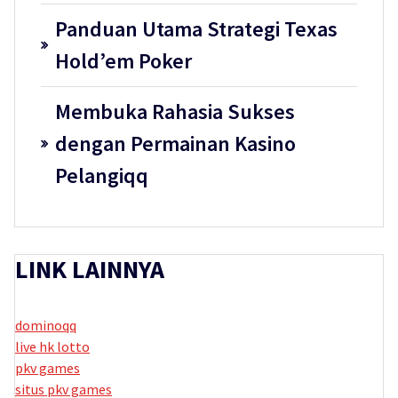
Panduan Utama Strategi Texas
Hold’em Poker
Membuka Rahasia Sukses
dengan Permainan Kasino
Pelangiqq
LINK LAINNYA
dominoqq
live hk lotto
pkv games
situs pkv games