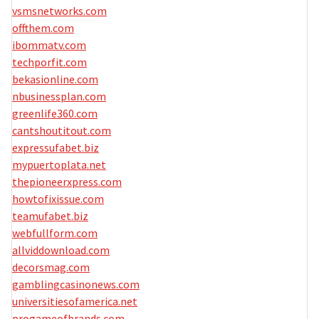
vsmsnetworks.com
offthem.com
ibommatv.com
techporfit.com
bekasionline.com
nbusinessplan.com
greenlife360.com
cantshoutitout.com
expressufabet.biz
mypuertoplata.net
thepioneerxpress.com
howtofixissue.com
teamufabet.biz
webfullform.com
allviddownload.com
decorsmag.com
gamblingcasinonews.com
universitiesofamerica.net
progameofbrands.com