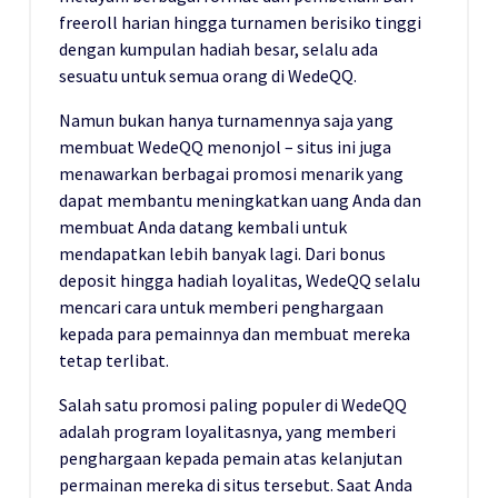
freeroll harian hingga turnamen berisiko tinggi
dengan kumpulan hadiah besar, selalu ada
sesuatu untuk semua orang di WedeQQ.
Namun bukan hanya turnamennya saja yang
membuat WedeQQ menonjol – situs ini juga
menawarkan berbagai promosi menarik yang
dapat membantu meningkatkan uang Anda dan
membuat Anda datang kembali untuk
mendapatkan lebih banyak lagi. Dari bonus
deposit hingga hadiah loyalitas, WedeQQ selalu
mencari cara untuk memberi penghargaan
kepada para pemainnya dan membuat mereka
tetap terlibat.
Salah satu promosi paling populer di WedeQQ
adalah program loyalitasnya, yang memberi
penghargaan kepada pemain atas kelanjutan
permainan mereka di situs tersebut. Saat Anda