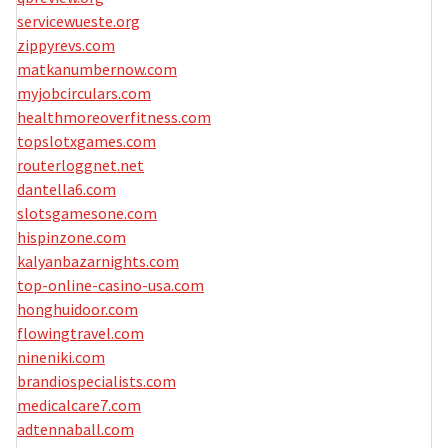
servicewueste.org
zippyrevs.com
matkanumbernow.com
myjobcirculars.com
healthmoreoverfitness.com
topslotxgames.com
routerloggnet.net
dantella6.com
slotsgamesone.com
hispinzone.com
kalyanbazarnights.com
top-online-casino-usa.com
honghuidoor.com
flowingtravel.com
nineniki.com
brandiospecialists.com
medicalcare7.com
adtennaball.com