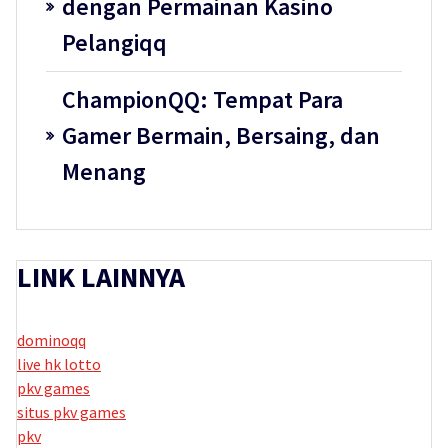
dengan Permainan Kasino
Pelangiqq
ChampionQQ: Tempat Para
Gamer Bermain, Bersaing, dan
Menang
LINK LAINNYA
dominoqq
live hk lotto
pkv games
situs pkv games
pkv