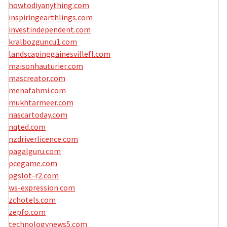
howtodiyanything.com
inspiringearthlings.com
investindependent.com
kralbozguncu1.com
landscapinggainesvillefl.com
maisonhauturier.com
mascreator.com
menafahmi.com
mukhtarmeer.com
nascartoday.com
nqted.com
nzdriverlicence.com
pagalguru.com
pcegame.com
pgslot-r2.com
ws-expression.com
zchotels.com
zepfo.com
technologynews5.com