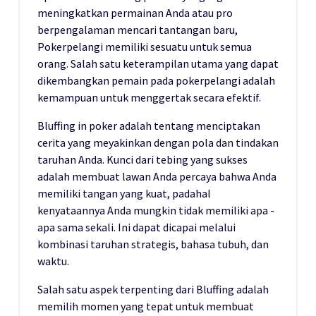
meningkatkan permainan Anda atau pro
berpengalaman mencari tantangan baru,
Pokerpelangi memiliki sesuatu untuk semua
orang. Salah satu keterampilan utama yang dapat
dikembangkan pemain pada pokerpelangi adalah
kemampuan untuk menggertak secara efektif.
Bluffing in poker adalah tentang menciptakan
cerita yang meyakinkan dengan pola dan tindakan
taruhan Anda. Kunci dari tebing yang sukses
adalah membuat lawan Anda percaya bahwa Anda
memiliki tangan yang kuat, padahal
kenyataannya Anda mungkin tidak memiliki apa -
apa sama sekali. Ini dapat dicapai melalui
kombinasi taruhan strategis, bahasa tubuh, dan
waktu.
Salah satu aspek terpenting dari Bluffing adalah
memilih momen yang tepat untuk membuat