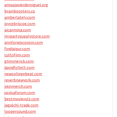
ampajavierdemiguel.org
brainboosters.co
amberlately.com
joycebriscoe.com
aicarmina.com
mypartysupplystore.com
annforwisconsin.com
findjaipur.com
cultofjim.com
glimmerick.com
davidfollett.com
newcollegebeat.com
reverbnewyork.com
skinmerch.com
usvisaforum.com
bestmovierulz.com
jagalchi-trade.com
loopersound.com