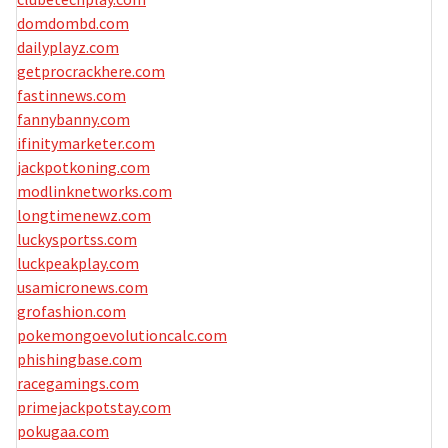
domdombd.com
dailyplayz.com
getprocrackhere.com
fastinnews.com
fannybanny.com
ifinitymarketer.com
jackpotkoning.com
modlinknetworks.com
longtimenewz.com
luckysportss.com
luckpeakplay.com
usamicronews.com
grofashion.com
pokemongoevolutioncalc.com
phishingbase.com
racegamings.com
primejackpotstay.com
pokugaa.com