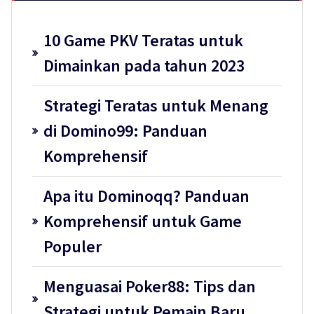
10 Game PKV Teratas untuk
Dimainkan pada tahun 2023
Strategi Teratas untuk Menang
di Domino99: Panduan
Komprehensif
Apa itu Dominoqq? Panduan
Komprehensif untuk Game
Populer
Menguasai Poker88: Tips dan
Strategi untuk Pemain Baru