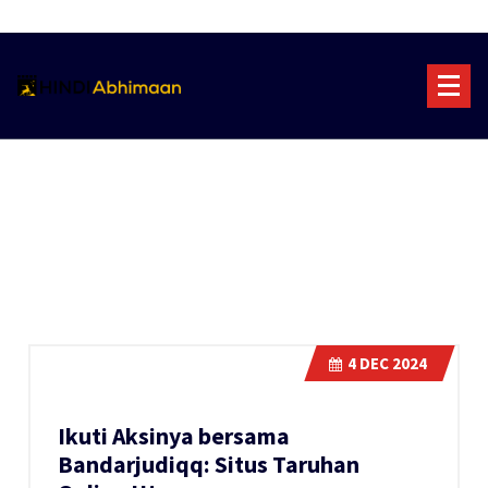
Skip
to
content
Latih strategi bermain Anda melalui slot demo gratis sebelum bermain dengan slot gacor untuk
peluang menang yang lebih besar.
4
DEC 2024
Ikuti Aksinya bersama
Bandarjudiqq: Situs Taruhan