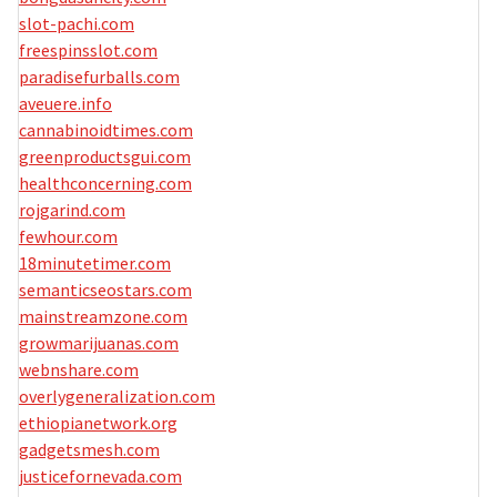
slot-pachi.com
freespinsslot.com
paradisefurballs.com
aveuere.info
cannabinoidtimes.com
greenproductsgui.com
healthconcerning.com
rojgarind.com
fewhour.com
18minutetimer.com
semanticseostars.com
mainstreamzone.com
growmarijuanas.com
webnshare.com
overlygeneralization.com
ethiopianetwork.org
gadgetsmesh.com
justicefornevada.com