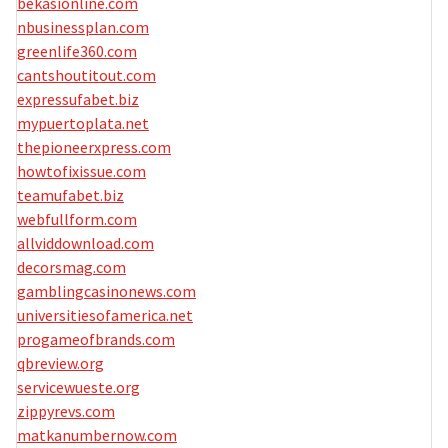
bekasionline.com
nbusinessplan.com
greenlife360.com
cantshoutitout.com
expressufabet.biz
mypuertoplata.net
thepioneerxpress.com
howtofixissue.com
teamufabet.biz
webfullform.com
allviddownload.com
decorsmag.com
gamblingcasinonews.com
universitiesofamerica.net
progameofbrands.com
qbreview.org
servicewueste.org
zippyrevs.com
matkanumbernow.com