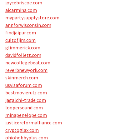
joycebriscoe.com
aicarmina.com
mypartysupplystore.com
annforwisconsin.com
findjaipur.com
cultofjim.com
glimmerick.com
davidfollett.com
newcollegebeat.com
reverbnewyork.com
skinmerch.com
usvisaforum.com
bestmovierulz.com
jagalchi-trade.com
loopersound.com
minapenelope.com
justicereformalliance.com
cryptoglax.com
ohiohobbyplus.com