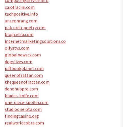
computingservice.info
caiofracini.com
techpositive.info
unseonrang.com
pak-urdu-poetry.com
blogcetra.com
internetmarketingsolutions.co
ollystvs.com
globalnewscx.com
dogslives.com
pdfbookplanet.com
queenofrattan.com
thequeenofrattan.com
denohubpro.com
blades-knife.com
one-piece-spoiler.com
studiooneiota.com
findingcasino.org
realworldcobra.com