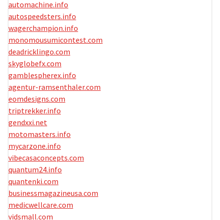
automachine.info
autospeedsters.info
wagerchampion.info
monomousumicontest.com
deadricklingo.com
skyglobefx.com
gamblespherex.info
agentur-ramsenthaler.com
eomdesigns.com
triptrekker.info
gendxxi.net
motomasters.info
mycarzone.info
vibecasaconcepts.com
quantum24.info
quantenki.com
businessmagazineusa.com
medicwellcare.com
vidsmall.com