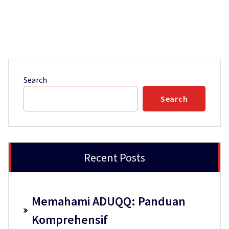
Search
Search
Recent Posts
Memahami ADUQQ: Panduan
Komprehensif