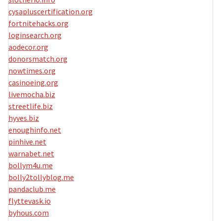
cysapluscertification.org
fortnitehacks.org
loginsearch.org
aodecor.org
donorsmatch.org
nowtimes.org
casinoeing.org
livemocha.biz
streetlife.biz
hyves.biz
enoughinfo.net
pinhive.net
warnabet.net
bollym4u.me
bolly2tollyblog.me
pandaclub.me
flyttevask.io
byhous.com