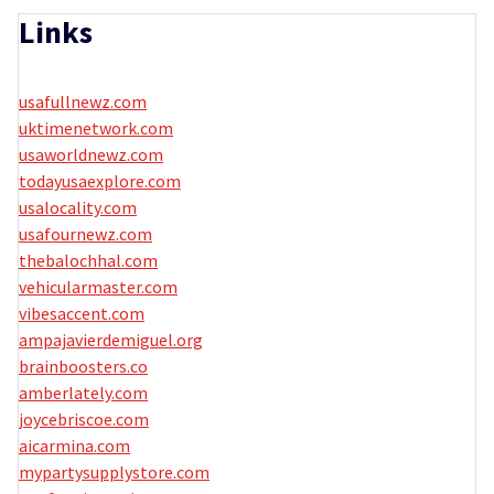
Links
usafullnewz.com
uktimenetwork.com
usaworldnewz.com
todayusaexplore.com
usalocality.com
usafournewz.com
thebalochhal.com
vehicularmaster.com
vibesaccent.com
ampajavierdemiguel.org
brainboosters.co
amberlately.com
joycebriscoe.com
aicarmina.com
mypartysupplystore.com