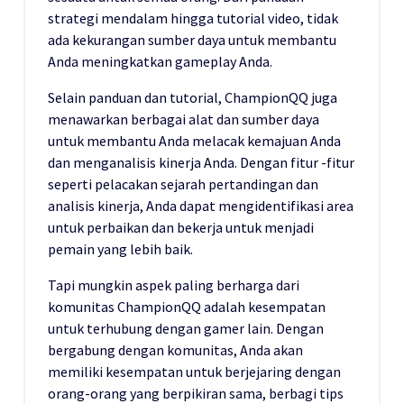
strategi mendalam hingga tutorial video, tidak
ada kekurangan sumber daya untuk membantu
Anda meningkatkan gameplay Anda.
Selain panduan dan tutorial, ChampionQQ juga
menawarkan berbagai alat dan sumber daya
untuk membantu Anda melacak kemajuan Anda
dan menganalisis kinerja Anda. Dengan fitur -fitur
seperti pelacakan sejarah pertandingan dan
analisis kinerja, Anda dapat mengidentifikasi area
untuk perbaikan dan bekerja untuk menjadi
pemain yang lebih baik.
Tapi mungkin aspek paling berharga dari
komunitas ChampionQQ adalah kesempatan
untuk terhubung dengan gamer lain. Dengan
bergabung dengan komunitas, Anda akan
memiliki kesempatan untuk berjejaring dengan
orang-orang yang berpikiran sama, berbagi tips