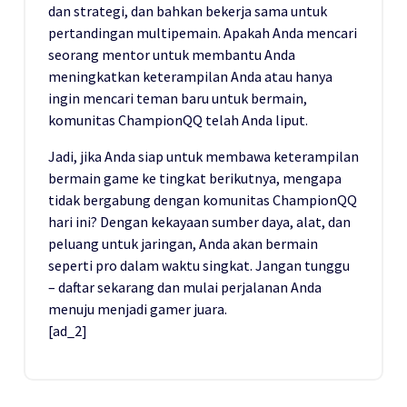
dan strategi, dan bahkan bekerja sama untuk
pertandingan multipemain. Apakah Anda mencari
seorang mentor untuk membantu Anda
meningkatkan keterampilan Anda atau hanya
ingin mencari teman baru untuk bermain,
komunitas ChampionQQ telah Anda liput.
Jadi, jika Anda siap untuk membawa keterampilan
bermain game ke tingkat berikutnya, mengapa
tidak bergabung dengan komunitas ChampionQQ
hari ini? Dengan kekayaan sumber daya, alat, dan
peluang untuk jaringan, Anda akan bermain
seperti pro dalam waktu singkat. Jangan tunggu
– daftar sekarang dan mulai perjalanan Anda
menuju menjadi gamer juara.
[ad_2]