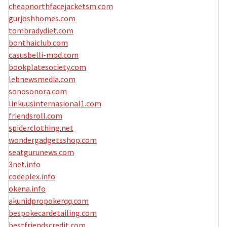
cheapnorthfacejacketsm.com
gurjoshhomes.com
tombradydiet.com
bonthaiclub.com
casusbelli-mod.com
bookplatesociety.com
lebnewsmedia.com
sonosonora.com
linkuusinternasional1.com
friendsroll.com
spiderclothing.net
wondergadgetsshop.com
seatgurunews.com
3net.info
codeplex.info
okena.info
akunidpropokerqq.com
bespokecardetailing.com
bestfriendscredit.com