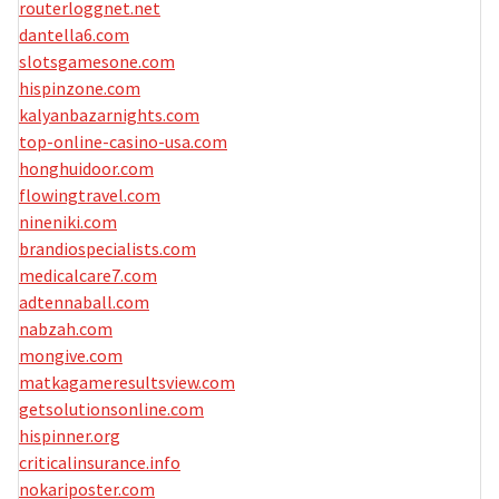
routerloggnet.net
dantella6.com
slotsgamesone.com
hispinzone.com
kalyanbazarnights.com
top-online-casino-usa.com
honghuidoor.com
flowingtravel.com
nineniki.com
brandiospecialists.com
medicalcare7.com
adtennaball.com
nabzah.com
mongive.com
matkagameresultsview.com
getsolutionsonline.com
hispinner.org
criticalinsurance.info
nokariposter.com