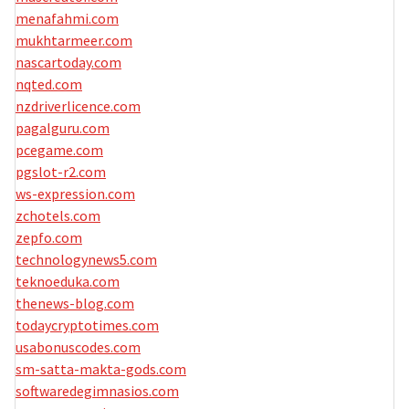
menafahmi.com
mukhtarmeer.com
nascartoday.com
nqted.com
nzdriverlicence.com
pagalguru.com
pcegame.com
pgslot-r2.com
ws-expression.com
zchotels.com
zepfo.com
technologynews5.com
teknoeduka.com
thenews-blog.com
todaycryptotimes.com
usabonuscodes.com
sm-satta-makta-gods.com
softwaredegimnasios.com