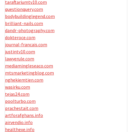
taraftariumtv10.com
questionquery.com
bodybuildinglegend.com
brilliant-nails.com
dandr-photography.com
dokteroce.com
journal-francais.com
justintv10.com
lawyerule.com
mediamingleseaco.com
mtsmarketingblog.com
nghekiemtien.com
wasirku.com
tejas24.com
poolturbo.com
prachestait.com
artforafghans.info
airvendio.info
healthexe.info