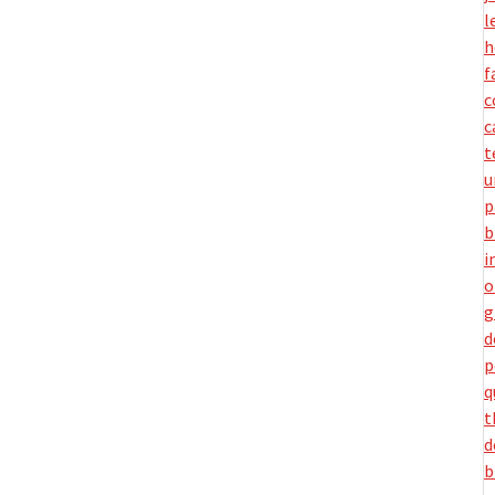
l
h
f
c
c
t
u
p
b
i
o
g
d
p
q
t
d
b