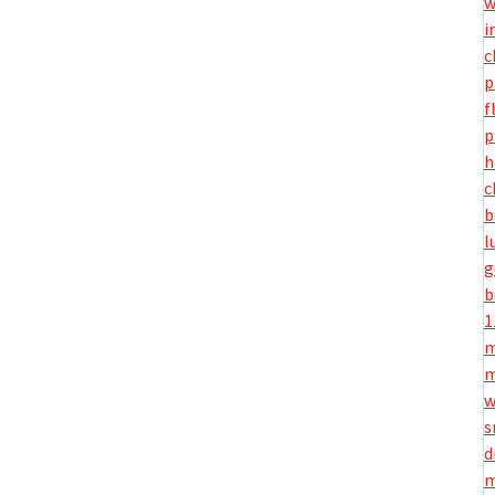
w
i
c
p
f
p
h
c
b
l
g
b
1
m
m
w
s
d
m