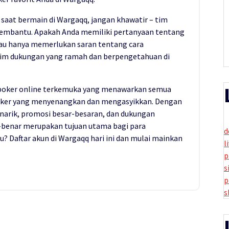
saat bermain di Wargaqq, jangan khawatir – tim
membantu. Apakah Anda memiliki pertanyaan tentang
au hanya memerlukan saran tentang cara
tim dukungan yang ramah dan berpengetahuan di
s poker online terkemuka yang menawarkan semua
oker yang menyenangkan dan mengasyikkan. Dengan
arik, promosi besar-besaran, dan dukungan
-benar merupakan tujuan utama bagi para
d
Daftar akun di Wargaqq hari ini dan mulai mainkan
l
p
s
p
s