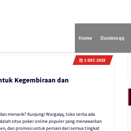
Home
Dominoqq
ngan slot gacor untuk peluang menang yang lebih besar.
1
DEC 2025
untuk Kegembiraan dan
 dan menarik? Kunjungi Wargaqq, toko serba ada
adalah situs poker online populer yang menawarkan
n, dan promosi untuk pemain dari semua tingkat