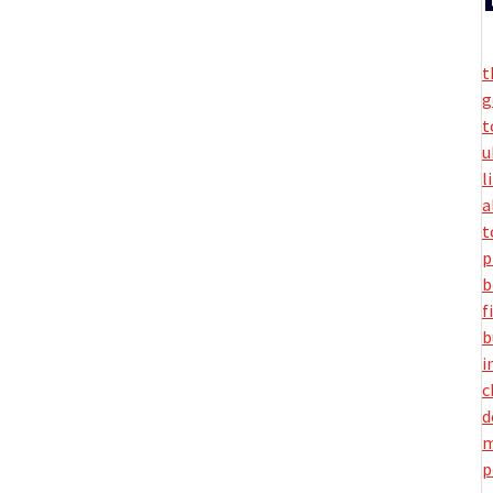
t
g
t
u
l
a
t
p
b
f
b
i
c
d
m
p