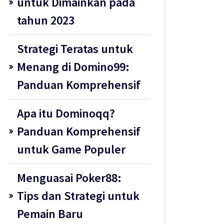
untuk Dimainkan pada
tahun 2023
Strategi Teratas untuk
Menang di Domino99:
Panduan Komprehensif
Apa itu Dominoqq?
Panduan Komprehensif
untuk Game Populer
Menguasai Poker88:
Tips dan Strategi untuk
Pemain Baru