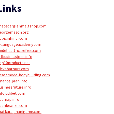
Links
hecedarglenmaltshop.com
eorgemason.org
opicinhindi.com
klanguageacademy.com
indehealthcarefree.com
llbusinessjobs.info
op10products.net
ickabatours.com
eastmode-bodybuilding.com
inancelplan.info
usinessfuture.info
nfojudibet.com
bdmap.info
eanbeanxn.com
atkarajdhanigame.com