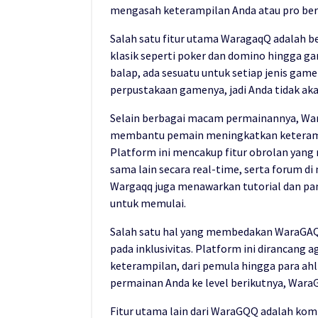
mengasah keterampilan Anda atau pro be
Salah satu fitur utama WaragaqQ adalah b
klasik seperti poker dan domino hingga g
balap, ada sesuatu untuk setiap jenis gam
perpustakaan gamenya, jadi Anda tidak ak
Selain berbagai macam permainannya, War
membantu pemain meningkatkan keteramp
Platform ini mencakup fitur obrolan yan
sama lain secara real-time, serta forum di
Wargaqq juga menawarkan tutorial dan p
untuk memulai.
Salah satu hal yang membedakan WaraGAQQ
pada inklusivitas. Platform ini dirancang 
keterampilan, dari pemula hingga para ah
permainan Anda ke level berikutnya, Wara
Fitur utama lain dari WaraGQQ adalah kom