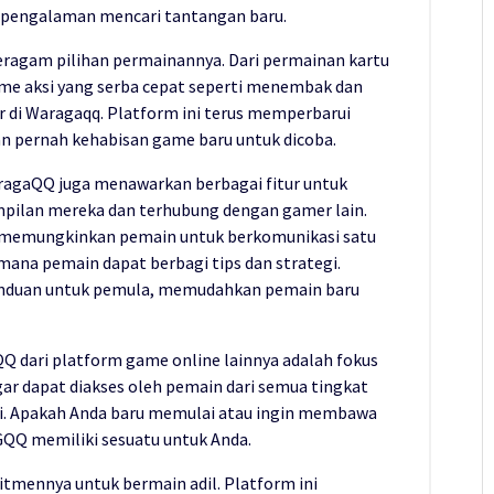
rpengalaman mencari tantangan baru.
eragam pilihan permainannya. Dari permainan kartu
ame aksi yang serba cepat seperti menembak dan
er di Waragaqq. Platform ini terus memperbarui
an pernah kehabisan game baru untuk dicoba.
agaQQ juga menawarkan berbagai fitur untuk
ilan mereka dan terhubung dengan gamer lain.
g memungkinkan pemain untuk berkomunikasi satu
 mana pemain dapat berbagi tips dan strategi.
anduan untuk pemula, memudahkan pemain baru
 dari platform game online lainnya adalah fokus
agar dapat diakses oleh pemain dari semua tingkat
li. Apakah Anda baru memulai atau ingin membawa
GQQ memiliki sesuatu untuk Anda.
itmennya untuk bermain adil. Platform ini