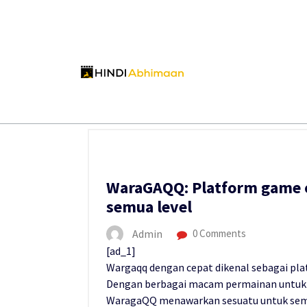
Skip
to
content
Latih strategi bermain Anda melalui slot demo gratis sebelum bermain de
WaraGAQQ: Platform game o
semua level
Admin
0 Comments
[ad_1]
Wargaqq dengan cepat dikenal sebagai pl
Dengan berbagai macam permainan untuk 
WaragaQQ menawarkan sesuatu untuk semu