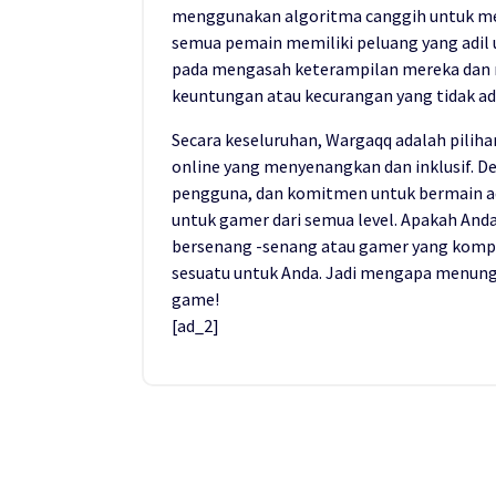
menggunakan algoritma canggih untuk m
semua pemain memiliki peluang yang adil 
pada mengasah keterampilan mereka dan
keuntungan atau kecurangan yang tidak adi
Secara keseluruhan, Wargaqq adalah pili
online yang menyenangkan dan inklusif. 
pengguna, dan komitmen untuk bermain ad
untuk gamer dari semua level. Apakah Anda
bersenang -senang atau gamer yang kompe
sesuatu untuk Anda. Jadi mengapa menungg
game!
[ad_2]