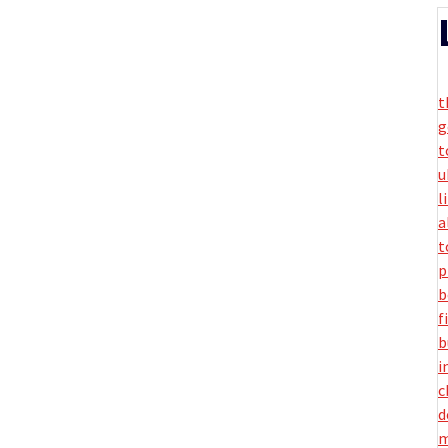
t
g
t
u
l
a
t
p
b
f
b
i
c
d
m