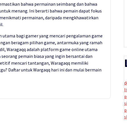
emastikan bahwa permainan seimbang dan bahwa
untuk menang. Ini berarti bahwa pemain dapat fokus
 menikmati permainan, daripada mengkhawatirkan
l.
han utama bagi gamer yang mencari pengalaman game
Dengan beragam pilihan game, antarmuka yang ramah
il, Waragaqq adalah platform game online utama
 seorang pemain biasa yang ingin bersantai dan
titif mencari tantangan, Waragaqq memiliki
u? Daftar untuk Wargaqq hari ini dan mulai bermain
d
l
p
s
p
s