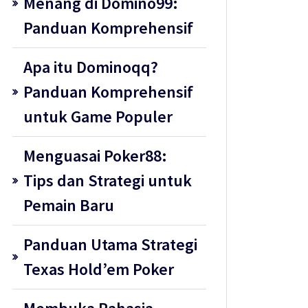
Menang di Domino99:
Panduan Komprehensif
Apa itu Dominoqq?
Panduan Komprehensif
untuk Game Populer
Menguasai Poker88:
Tips dan Strategi untuk
Pemain Baru
Panduan Utama Strategi
Texas Hold’em Poker