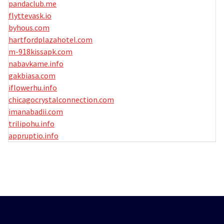
pandaclub.me
flyttevask.io
byhous.com
hartfordplazahotel.com
m-918kissapk.com
nabavkame.info
gakbiasa.com
iflowerhu.info
chicagocrystalconnection.com
imanabadii.com
trilipohu.info
appruptio.info