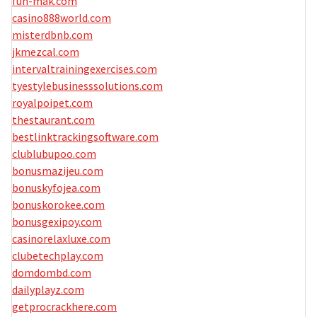
fun-mak.com
casino888world.com
misterdbnb.com
jkmezcal.com
intervaltrainingexercises.com
tyestylebusinesssolutions.com
royalpoipet.com
thestaurant.com
bestlinktrackingsoftware.com
clublubupoo.com
bonusmazijeu.com
bonuskyfojea.com
bonuskorokee.com
bonusgexipoy.com
casinorelaxluxe.com
clubetechplay.com
domdombd.com
dailyplayz.com
getprocrackhere.com