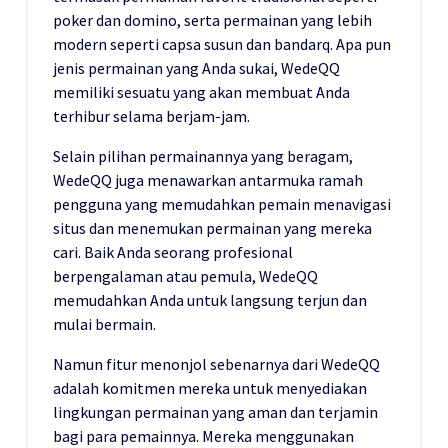
poker dan domino, serta permainan yang lebih
modern seperti capsa susun dan bandarq. Apa pun
jenis permainan yang Anda sukai, WedeQQ
memiliki sesuatu yang akan membuat Anda
terhibur selama berjam-jam.
Selain pilihan permainannya yang beragam,
WedeQQ juga menawarkan antarmuka ramah
pengguna yang memudahkan pemain menavigasi
situs dan menemukan permainan yang mereka
cari. Baik Anda seorang profesional
berpengalaman atau pemula, WedeQQ
memudahkan Anda untuk langsung terjun dan
mulai bermain.
Namun fitur menonjol sebenarnya dari WedeQQ
adalah komitmen mereka untuk menyediakan
lingkungan permainan yang aman dan terjamin
bagi para pemainnya. Mereka menggunakan