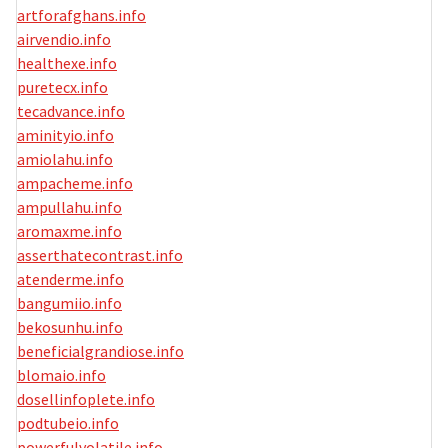
artforafghans.info
airvendio.info
healthexe.info
puretecx.info
tecadvance.info
aminityio.info
amiolahu.info
ampacheme.info
ampullahu.info
aromaxme.info
asserthatecontrast.info
atenderme.info
bangumiio.info
bekosunhu.info
beneficialgrandiose.info
blomaio.info
dosellinfoplete.info
podtubeio.info
powerfulvolatile.info