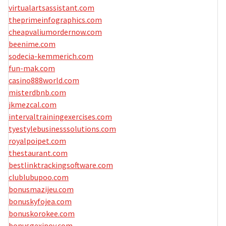
virtualartsassistant.com
theprimeinfographics.com
cheapvaliumordernow.com
beenime.com
sodecia-kemmerich.com
fun-mak.com
casino888world.com
misterdbnb.com
jkmezcal.com
intervaltrainingexercises.com
tyestylebusinesssolutions.com
royalpoipet.com
thestaurant.com
bestlinktrackingsoftware.com
clublubupoo.com
bonusmazijeu.com
bonuskyfojea.com
bonuskorokee.com
bonusgexipoy.com