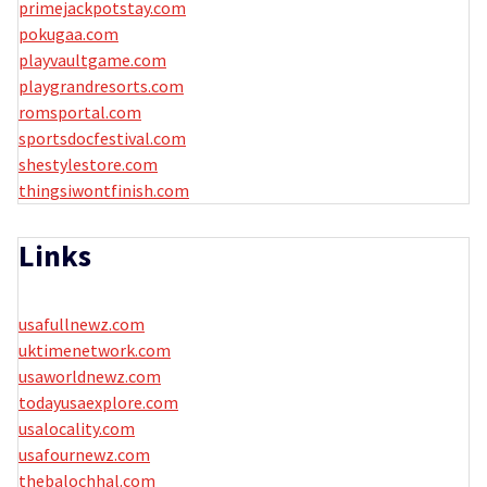
primejackpotstay.com
pokugaa.com
playvaultgame.com
playgrandresorts.com
romsportal.com
sportsdocfestival.com
shestylestore.com
thingsiwontfinish.com
Links
usafullnewz.com
uktimenetwork.com
usaworldnewz.com
todayusaexplore.com
usalocality.com
usafournewz.com
thebalochhal.com