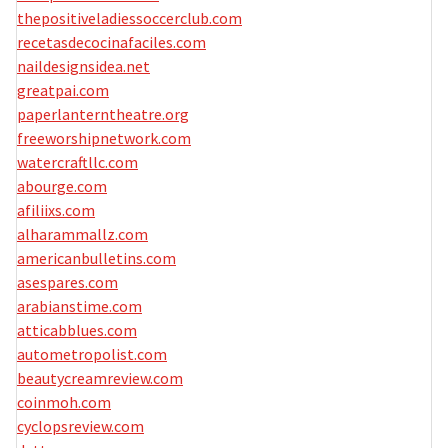
thepositiveladiessoccerclub.com
recetasdecocinafaciles.com
naildesignsidea.net
greatpai.com
paperlanterntheatre.org
freeworshipnetwork.com
watercraftllc.com
abourge.com
afiliixs.com
alharammallz.com
americanbulletins.com
asespares.com
arabianstime.com
atticabblues.com
autometropolist.com
beautycreamreview.com
coinmoh.com
cyclopsreview.com