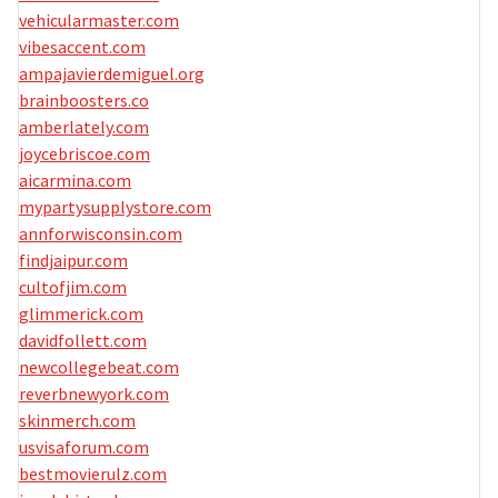
vehicularmaster.com
vibesaccent.com
ampajavierdemiguel.org
brainboosters.co
amberlately.com
joycebriscoe.com
aicarmina.com
mypartysupplystore.com
annforwisconsin.com
findjaipur.com
cultofjim.com
glimmerick.com
davidfollett.com
newcollegebeat.com
reverbnewyork.com
skinmerch.com
usvisaforum.com
bestmovierulz.com