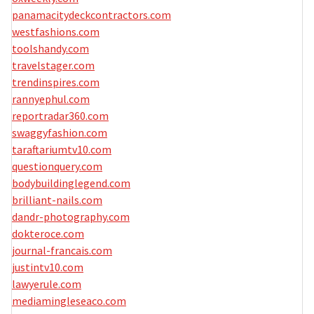
panamacitydeckcontractors.com
westfashions.com
toolshandy.com
travelstager.com
trendinspires.com
rannyephul.com
reportradar360.com
swaggyfashion.com
taraftariumtv10.com
questionquery.com
bodybuildinglegend.com
brilliant-nails.com
dandr-photography.com
dokteroce.com
journal-francais.com
justintv10.com
lawyerule.com
mediamingleseaco.com