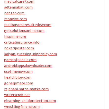
medicalcare7.com
adtennaball.com
nabzah.com
mongive.com
matkagameresultsview.com
getsolutionsonline.com
hispinner.org
criticalinsurance.info
nokariposter.com
kalyan-guessing-nightplay.com
gameofpanels.com
androidappsdownloader.com
usetimenow.com
healthblow.com
gohelpmate.com
rajdhani-satta-matka.com
writerscraft.net
elearning-childprotection.com
wrestling4mena.com