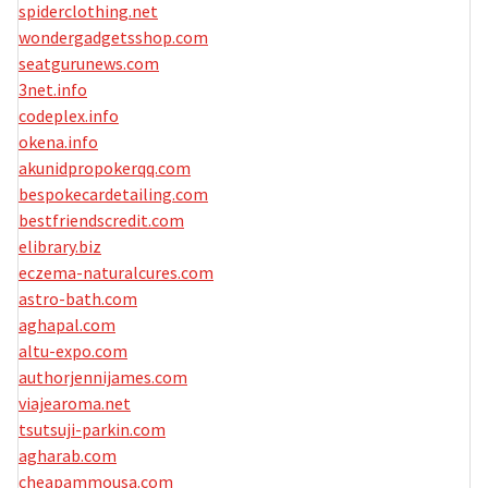
spiderclothing.net
wondergadgetsshop.com
seatgurunews.com
3net.info
codeplex.info
okena.info
akunidpropokerqq.com
bespokecardetailing.com
bestfriendscredit.com
elibrary.biz
eczema-naturalcures.com
astro-bath.com
aghapal.com
altu-expo.com
authorjennijames.com
viajearoma.net
tsutsuji-parkin.com
agharab.com
cheapammousa.com