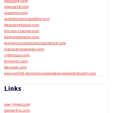
abosulte.com
aiverse24.com
anubella.com
audiobooksonaudible.com
beautenetwork.com
bitcoin-tracing.com
bodyandshapes.com
businessconsultantsroundrock.com
classicglobalnews.com
cybercusp.com
britaintt.com
deconds.com
easycartltd-domesticcleaningservicesedinburgh.com
Links
uae-times.com
gamerifys.com