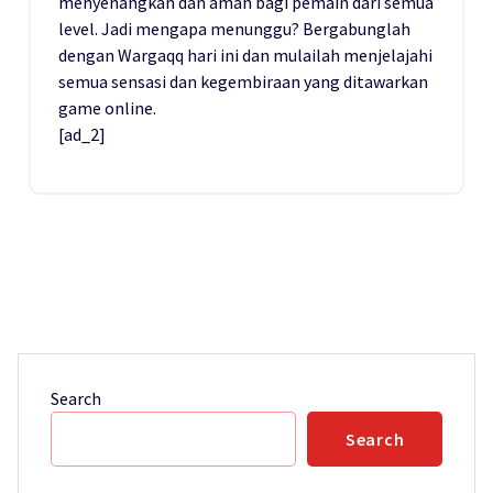
menyenangkan dan aman bagi pemain dari semua
level. Jadi mengapa menunggu? Bergabunglah
dengan Wargaqq hari ini dan mulailah menjelajahi
semua sensasi dan kegembiraan yang ditawarkan
game online.
[ad_2]
Search
Search