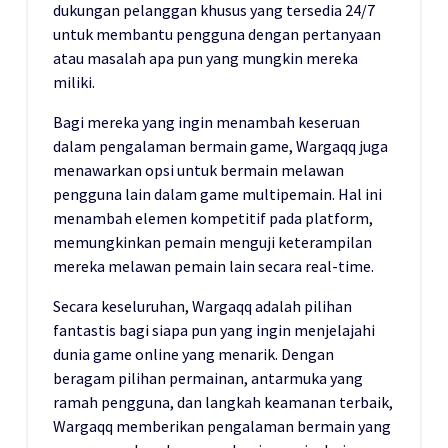
dukungan pelanggan khusus yang tersedia 24/7
untuk membantu pengguna dengan pertanyaan
atau masalah apa pun yang mungkin mereka
miliki.
Bagi mereka yang ingin menambah keseruan
dalam pengalaman bermain game, Wargaqq juga
menawarkan opsi untuk bermain melawan
pengguna lain dalam game multipemain. Hal ini
menambah elemen kompetitif pada platform,
memungkinkan pemain menguji keterampilan
mereka melawan pemain lain secara real-time.
Secara keseluruhan, Wargaqq adalah pilihan
fantastis bagi siapa pun yang ingin menjelajahi
dunia game online yang menarik. Dengan
beragam pilihan permainan, antarmuka yang
ramah pengguna, dan langkah keamanan terbaik,
Wargaqq memberikan pengalaman bermain yang