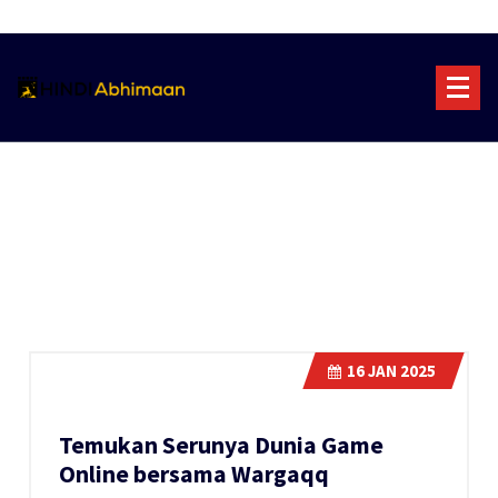
Skip
to
content
Latih strategi bermain Anda melalui slot demo gratis sebelum bermain dengan slot gacor untuk
peluang menang yang lebih besar.
16
JAN 2025
Temukan Serunya Dunia Game
Online bersama Wargaqq