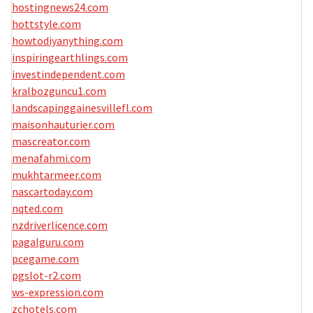
hostingnews24.com
hottstyle.com
howtodiyanything.com
inspiringearthlings.com
investindependent.com
kralbozguncu1.com
landscapinggainesvillefl.com
maisonhauturier.com
mascreator.com
menafahmi.com
mukhtarmeer.com
nascartoday.com
nqted.com
nzdriverlicence.com
pagalguru.com
pcegame.com
pgslot-r2.com
ws-expression.com
zchotels.com