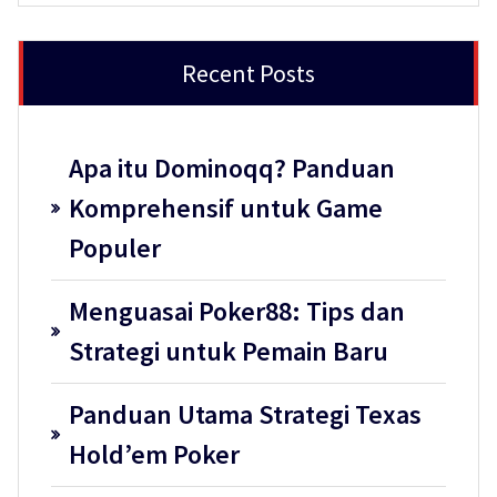
Recent Posts
Apa itu Dominoqq? Panduan
Komprehensif untuk Game
Populer
Menguasai Poker88: Tips dan
Strategi untuk Pemain Baru
Panduan Utama Strategi Texas
Hold’em Poker