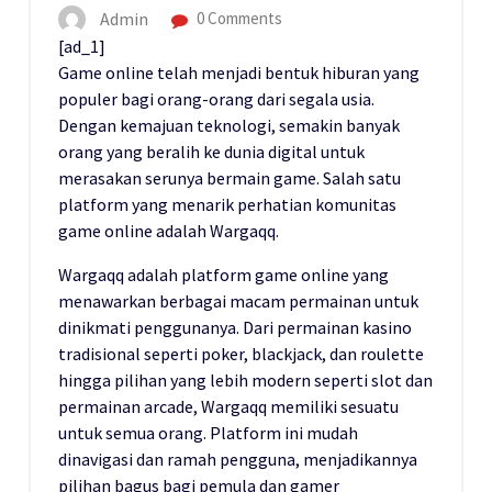
Admin
0 Comments
[ad_1]
Game online telah menjadi bentuk hiburan yang
populer bagi orang-orang dari segala usia.
Dengan kemajuan teknologi, semakin banyak
orang yang beralih ke dunia digital untuk
merasakan serunya bermain game. Salah satu
platform yang menarik perhatian komunitas
game online adalah Wargaqq.
Wargaqq adalah platform game online yang
menawarkan berbagai macam permainan untuk
dinikmati penggunanya. Dari permainan kasino
tradisional seperti poker, blackjack, dan roulette
hingga pilihan yang lebih modern seperti slot dan
permainan arcade, Wargaqq memiliki sesuatu
untuk semua orang. Platform ini mudah
dinavigasi dan ramah pengguna, menjadikannya
pilihan bagus bagi pemula dan gamer