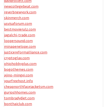
davidfollett.com
newcollegebeat.com
reverbnewyork.com
skinmerch.com
usvisaforum.com
bestmovierulz.com
jagalchi-trade.com
loopersound.com
minapenelope.com
justicereformalliance.com
cryptoglax.com
ohiohobbyplus.com
bogothemes.com
ajino-mingei.com
yourfreehost.info
cheapnorthfacejacketsm.com
gurjoshhomes.com
tombradydiet.com
bonthaiclub.com