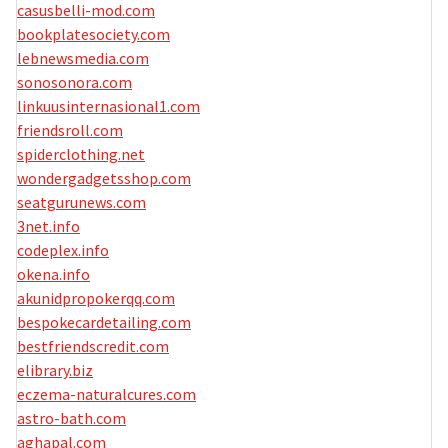
casusbelli-mod.com
bookplatesociety.com
lebnewsmedia.com
sonosonora.com
linkuusinternasional1.com
friendsroll.com
spiderclothing.net
wondergadgetsshop.com
seatgurunews.com
3net.info
codeplex.info
okena.info
akunidpropokerqq.com
bespokecardetailing.com
bestfriendscredit.com
elibrary.biz
eczema-naturalcures.com
astro-bath.com
aghapal.com