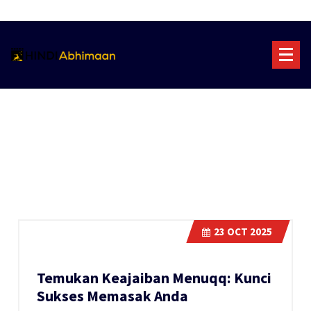
Skip
to
content
Latih strategi bermain Anda melalui slot demo gratis sebelum bermain dengan slot gacor untuk
peluang menang yang lebih besar.
23
OCT 2025
Temukan Keajaiban Menuqq: Kunci
Sukses Memasak Anda