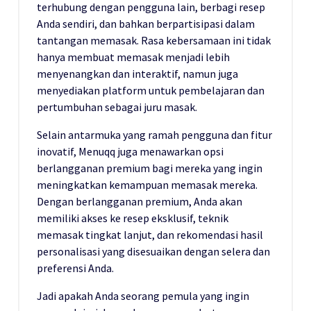
terhubung dengan pengguna lain, berbagi resep
Anda sendiri, dan bahkan berpartisipasi dalam
tantangan memasak. Rasa kebersamaan ini tidak
hanya membuat memasak menjadi lebih
menyenangkan dan interaktif, namun juga
menyediakan platform untuk pembelajaran dan
pertumbuhan sebagai juru masak.
Selain antarmuka yang ramah pengguna dan fitur
inovatif, Menuqq juga menawarkan opsi
berlangganan premium bagi mereka yang ingin
meningkatkan kemampuan memasak mereka.
Dengan berlangganan premium, Anda akan
memiliki akses ke resep eksklusif, teknik
memasak tingkat lanjut, dan rekomendasi hasil
personalisasi yang disesuaikan dengan selera dan
preferensi Anda.
Jadi apakah Anda seorang pemula yang ingin