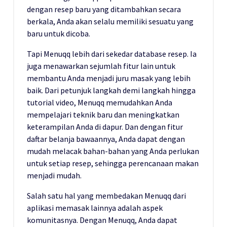
dengan resep baru yang ditambahkan secara
berkala, Anda akan selalu memiliki sesuatu yang
baru untuk dicoba.
Tapi Menuqq lebih dari sekedar database resep. Ia
juga menawarkan sejumlah fitur lain untuk
membantu Anda menjadi juru masak yang lebih
baik. Dari petunjuk langkah demi langkah hingga
tutorial video, Menuqq memudahkan Anda
mempelajari teknik baru dan meningkatkan
keterampilan Anda di dapur. Dan dengan fitur
daftar belanja bawaannya, Anda dapat dengan
mudah melacak bahan-bahan yang Anda perlukan
untuk setiap resep, sehingga perencanaan makan
menjadi mudah.
Salah satu hal yang membedakan Menuqq dari
aplikasi memasak lainnya adalah aspek
komunitasnya. Dengan Menuqq, Anda dapat