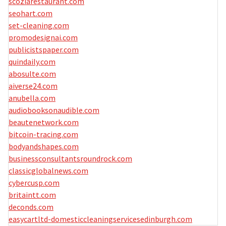
scoziarestaurant.com
seohart.com
set-cleaning.com
promodesignai.com
publicistspaper.com
quindaily.com
abosulte.com
aiverse24.com
anubella.com
audiobooksonaudible.com
beautenetwork.com
bitcoin-tracing.com
bodyandshapes.com
businessconsultantsroundrock.com
classicglobalnews.com
cybercusp.com
britaintt.com
deconds.com
easycartltd-domesticcleaningservicesedinburgh.com