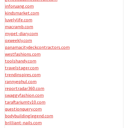
inforuang.com
kindsmarket.com
luvelylife.com
macramb.com
mypet-diary.com
oxweekly.com
panamacitydeckcontractors.com
westfashions.com
toolshandy.com
travelstager.com
trendinspires.com
rannyephul.com
reportradar360.com
swaggyfashion.com
taraftariumtv10.com
questionquery.com
bodybuildinglegend.com
brilliant-nails.com