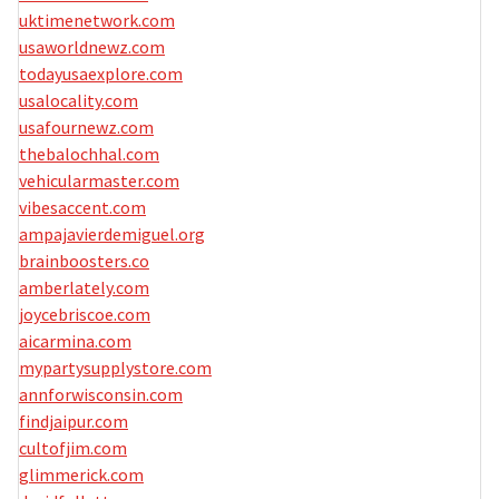
uktimenetwork.com
usaworldnewz.com
todayusaexplore.com
usalocality.com
usafournewz.com
thebalochhal.com
vehicularmaster.com
vibesaccent.com
ampajavierdemiguel.org
brainboosters.co
amberlately.com
joycebriscoe.com
aicarmina.com
mypartysupplystore.com
annforwisconsin.com
findjaipur.com
cultofjim.com
glimmerick.com