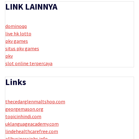
LINK LAINNYA
dominoqq
live hk lotto
pkv games
situs pkv games
pkv
slot online terpercaya
Links
thecedarglenmaltshop.com
georgemason.org
topicinhindi.com
uklanguageacademy.com
lindehealthcarefree.com
allbusinessjobs.info