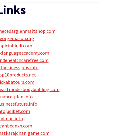
Links
hecedarglenmaltshop.com
eorgemason.org
opicinhindi.com
klanguageacademy.com
indehealthcarefree.com
llbusinessjobs.info
op10products.net
ickabatours.com
eastmode-bodybuilding.com
inancelplan.info
usinessfuture.info
nfojudibet.com
bdmap.info
eanbeanxn.com
atkarajdhanigame.com