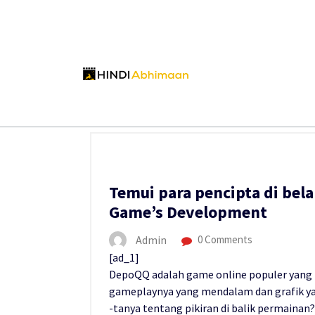
Skip
to
content
Latih strategi bermain Anda melalui slot demo gratis sebelum bermain de
Temui para pencipta di bel
Game’s Development
Admin
0 Comments
[ad_1]
DepoQQ adalah game online populer yang 
gameplaynya yang mendalam dan grafik ya
-tanya tentang pikiran di balik permainan?