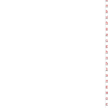
m
b
s
f
p
a
c
g
h
r
f
1
s
m
g
w
o
e