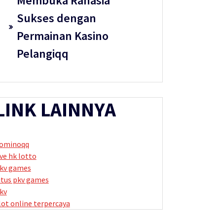
Membuka Rahasia
Sukses dengan
Permainan Kasino
Pelangiqq
LINK LAINNYA
ominoqq
ive hk lotto
kv games
itus pkv games
kv
lot online terpercaya