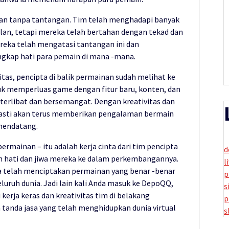
n tanpa tantangan. Tim telah menghadapi banyak
an, tetapi mereka telah bertahan dengan tekad dan
mereka telah mengatasi tantangan ini dan
gkap hati para pemain di mana -mana.
as, pencipta di balik permainan sudah melihat ke
uk memperluas game dengan fitur baru, konten, dan
rlibat dan bersemangat. Dengan kreativitas dan
pasti akan terus memberikan pengalaman bermain
 mendatang.
rmainan – itu adalah kerja cinta dari tim pencipta
d
 hati dan jiwa mereka ke dalam perkembangannya.
l
a telah menciptakan permainan yang benar -benar
p
luruh dunia. Jadi lain kali Anda masuk ke DepoQQ,
s
erja keras dan kreativitas tim di belakang
p
tanda jasa yang telah menghidupkan dunia virtual
s