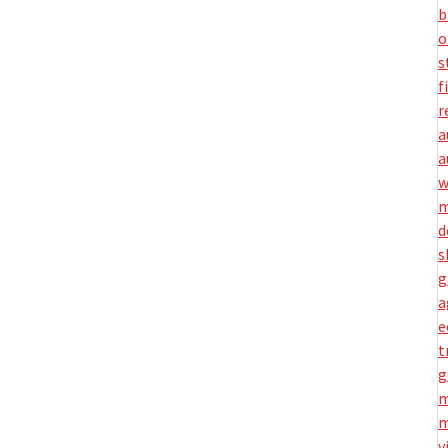
b
o
s
f
r
a
a
w
m
d
s
g
a
e
t
g
m
m
v