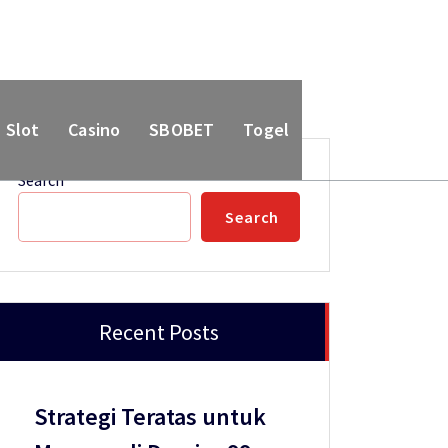
Slot
Casino
SBOBET
Togel
Search
Search
Recent Posts
Strategi Teratas untuk