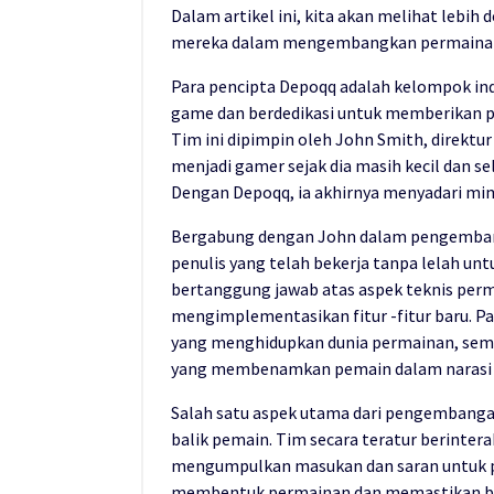
Dalam artikel ini, kita akan melihat lebih
mereka dalam mengembangkan permainan y
Para pencipta Depoqq adalah kelompok in
game dan berdedikasi untuk memberikan p
Tim ini dipimpin oleh John Smith, direktu
menjadi gamer sejak dia masih kecil dan s
Dengan Depoqq, ia akhirnya menyadari mim
Bergabung dengan John dalam pengembang
penulis yang telah bekerja tanpa lelah 
bertanggung jawab atas aspek teknis per
mengimplementasikan fitur -fitur baru. P
yang menghidupkan dunia permainan, semen
yang membenamkan pemain dalam narasi 
Salah satu aspek utama dari pengemban
balik pemain. Tim secara teratur berinte
mengumpulkan masukan dan saran untuk pe
membentuk permainan dan memastikan ba