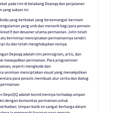
 dekat pada tim di belakang Depoqq dan perjalanan
ang sukses ini.
dividu yang berbakat yang bersemangat bermain
engalaman yang unik dan menarik bagi para pemain.
r kreatif dan desainer utama permainan. John telah
elalu bermimpi menciptakan permainannya sendiri.
pi itu dan telah menghidupkan visinya.
an Depoqq adalah tim pemrogram, artis, dan
untuk mewujudkan permainan. Para programmer
mainan, seperti mengkode dan
ara seniman menciptakan visual yang menakjubkan
tara para penulis membuat alur cerita dan dialog
permainan.
gan DepoQQ adalah komitmennya terhadap umpan
raksi dengan komunitas permainan untuk
rbaikan. Umpan balik ini sangat berharga dalam
hwa ia memenuhi harapan para pemain.