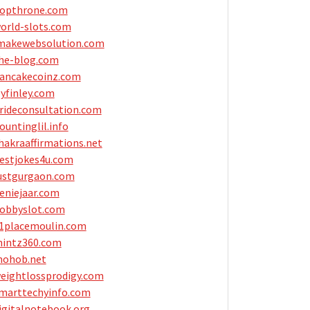
opthrone.com
orld-slots.com
makewebsolution.com
he-blog.com
ancakecoinz.com
lyfinley.com
rideconsultation.com
ountinglil.info
hakraaffirmations.net
estjokes4u.com
ustgurgaon.com
eniejaar.com
obbyslot.com
1placemoulin.com
intz360.com
ohob.net
eightlossprodigy.com
marttechyinfo.com
igitalnotebook.org