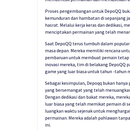
Proses pengembangan untuk DepoQQ buka
kemunduran dan hambatan di sepanjang jal
hasrat. Melalui kerja keras dan dedikasi, 
menciptakan permainan yang telah menan
Saat DepoQQ terus tumbuh dalam popularit
masa depan. Mereka memiliki rencana unt
pembaruan untuk membuat pemain tetap te
inovasi mereka, tim di belakang DepoQQ 
game yang luar biasa untuk tahun -tahun
Sebagai kesimpulan, Depoqq bukan hanya pe
yang bersemangat yang telah menuangkan
Dengan dedikasi dan bakat mereka, merek
luar biasa yang telah memikat pemain di se
luangkan waktu sejenak untuk menghargai k
permainan. Mereka adalah pahlawan tanpa 
ini.