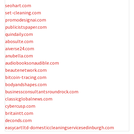
seohart.com
set-cleaning.com
promodesignai.com
publicistspaper.com
quindaily.com
abosulte.com
aiverse24.com
anubella.com
audiobooksonaudible.com
beautenetwork.com
bitcoin-tracing.com
bodyandshapes.com
businessconsultantsroundrock.com
classicglobalnews.com
cybercusp.com
britaintt.com
deconds.com
easycartltd-domesticcleaningservicesedinburgh.com