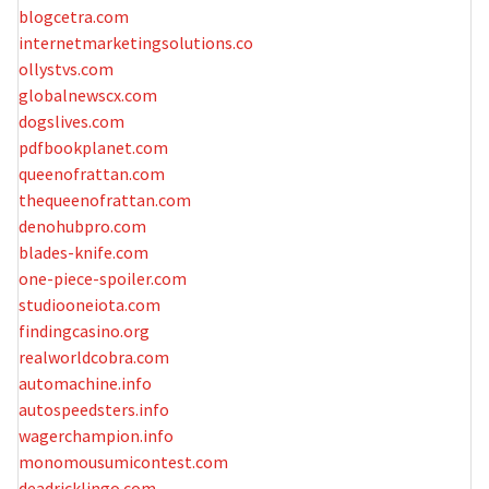
blogcetra.com
internetmarketingsolutions.co
ollystvs.com
globalnewscx.com
dogslives.com
pdfbookplanet.com
queenofrattan.com
thequeenofrattan.com
denohubpro.com
blades-knife.com
one-piece-spoiler.com
studiooneiota.com
findingcasino.org
realworldcobra.com
automachine.info
autospeedsters.info
wagerchampion.info
monomousumicontest.com
deadricklingo.com