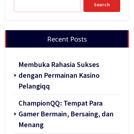
Search
Recent Posts
Membuka Rahasia Sukses
dengan Permainan Kasino
Pelangiqq
ChampionQQ: Tempat Para
Gamer Bermain, Bersaing, dan
Menang