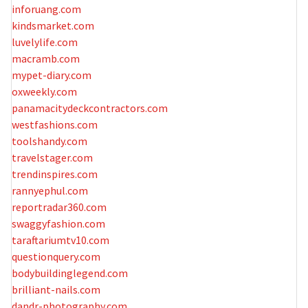
inforuang.com
kindsmarket.com
luvelylife.com
macramb.com
mypet-diary.com
oxweekly.com
panamacitydeckcontractors.com
westfashions.com
toolshandy.com
travelstager.com
trendinspires.com
rannyephul.com
reportradar360.com
swaggyfashion.com
taraftariumtv10.com
questionquery.com
bodybuildinglegend.com
brilliant-nails.com
dandr-photography.com