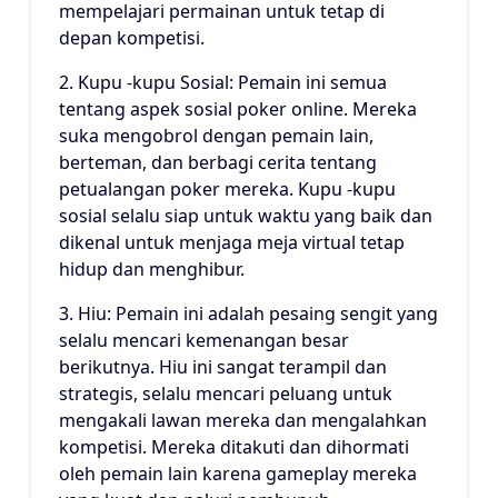
mempelajari permainan untuk tetap di
depan kompetisi.
2. Kupu -kupu Sosial: Pemain ini semua
tentang aspek sosial poker online. Mereka
suka mengobrol dengan pemain lain,
berteman, dan berbagi cerita tentang
petualangan poker mereka. Kupu -kupu
sosial selalu siap untuk waktu yang baik dan
dikenal untuk menjaga meja virtual tetap
hidup dan menghibur.
3. Hiu: Pemain ini adalah pesaing sengit yang
selalu mencari kemenangan besar
berikutnya. Hiu ini sangat terampil dan
strategis, selalu mencari peluang untuk
mengakali lawan mereka dan mengalahkan
kompetisi. Mereka ditakuti dan dihormati
oleh pemain lain karena gameplay mereka