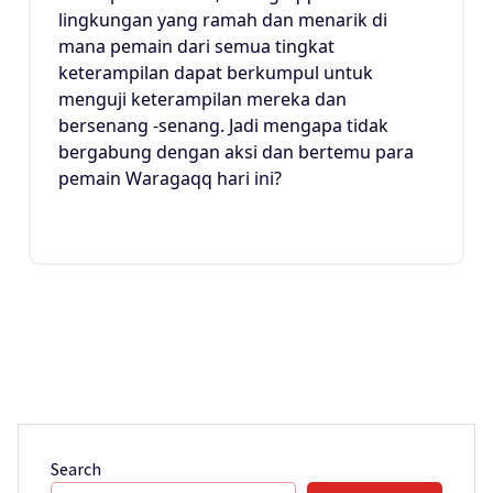
lingkungan yang ramah dan menarik di
mana pemain dari semua tingkat
keterampilan dapat berkumpul untuk
menguji keterampilan mereka dan
bersenang -senang. Jadi mengapa tidak
bergabung dengan aksi dan bertemu para
pemain Waragaqq hari ini?
Search