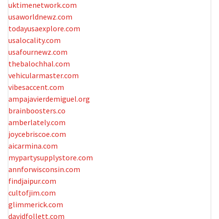
uktimenetwork.com
usaworldnewz.com
todayusaexplore.com
usalocality.com
usafournewz.com
thebalochhal.com
vehicularmaster.com
vibesaccent.com
ampajavierdemiguel.org
brainboosters.co
amberlately.com
joycebriscoe.com
aicarmina.com
mypartysupplystore.com
annforwisconsin.com
findjaipur.com
cultofjim.com
glimmerick.com
davidfollett.com