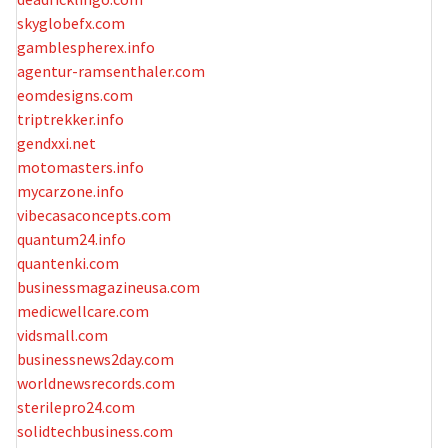
skyglobefx.com
gamblespherex.info
agentur-ramsenthaler.com
eomdesigns.com
triptrekker.info
gendxxi.net
motomasters.info
mycarzone.info
vibecasaconcepts.com
quantum24.info
quantenki.com
businessmagazineusa.com
medicwellcare.com
vidsmall.com
businessnews2day.com
worldnewsrecords.com
sterilepro24.com
solidtechbusiness.com