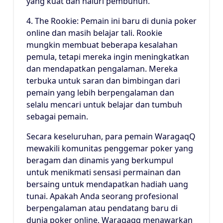
yang kuat dan naluri pembunuh.
4. The Rookie: Pemain ini baru di dunia poker
online dan masih belajar tali. Rookie
mungkin membuat beberapa kesalahan
pemula, tetapi mereka ingin meningkatkan
dan mendapatkan pengalaman. Mereka
terbuka untuk saran dan bimbingan dari
pemain yang lebih berpengalaman dan
selalu mencari untuk belajar dan tumbuh
sebagai pemain.
Secara keseluruhan, para pemain WaragaqQ
mewakili komunitas penggemar poker yang
beragam dan dinamis yang berkumpul
untuk menikmati sensasi permainan dan
bersaing untuk mendapatkan hadiah uang
tunai. Apakah Anda seorang profesional
berpengalaman atau pendatang baru di
dunia poker online, Waragaqq menawarkan