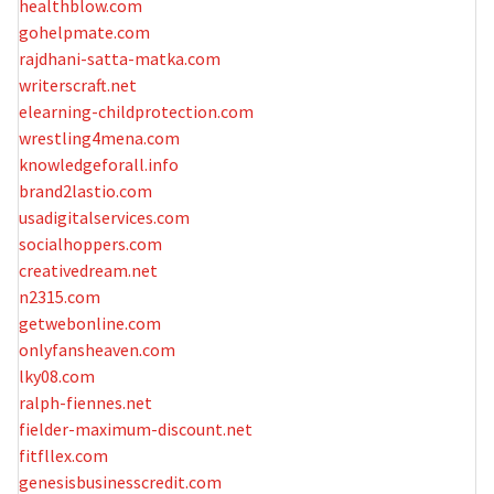
healthblow.com
gohelpmate.com
rajdhani-satta-matka.com
writerscraft.net
elearning-childprotection.com
wrestling4mena.com
knowledgeforall.info
brand2lastio.com
usadigitalservices.com
socialhoppers.com
creativedream.net
n2315.com
getwebonline.com
onlyfansheaven.com
lky08.com
ralph-fiennes.net
fielder-maximum-discount.net
fitfllex.com
genesisbusinesscredit.com