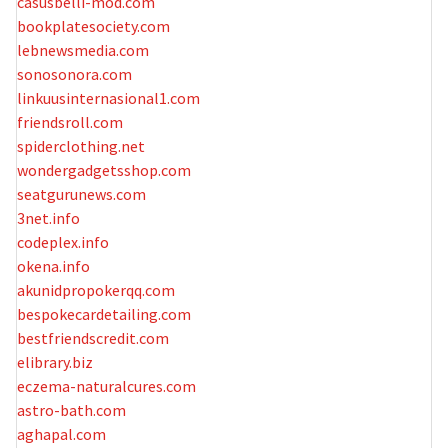
casusbelli-mod.com
bookplatesociety.com
lebnewsmedia.com
sonosonora.com
linkuusinternasional1.com
friendsroll.com
spiderclothing.net
wondergadgetsshop.com
seatgurunews.com
3net.info
codeplex.info
okena.info
akunidpropokerqq.com
bespokecardetailing.com
bestfriendscredit.com
elibrary.biz
eczema-naturalcures.com
astro-bath.com
aghapal.com