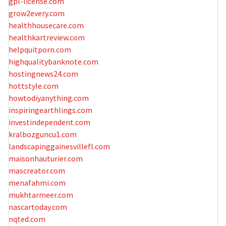
gpl-license.com
grow2every.com
healthhousecare.com
healthkartreview.com
helpquitporn.com
highqualitybanknote.com
hostingnews24.com
hottstyle.com
howtodiyanything.com
inspiringearthlings.com
investindependent.com
kralbozguncu1.com
landscapinggainesvillefl.com
maisonhauturier.com
mascreator.com
menafahmi.com
mukhtarmeer.com
nascartoday.com
nqted.com