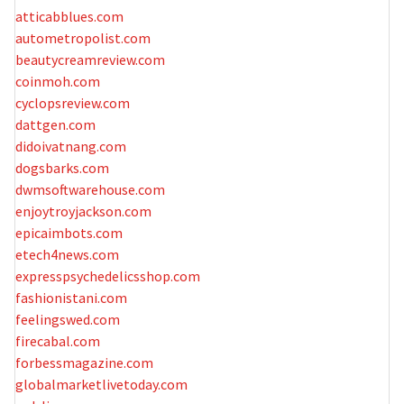
atticabblues.com
autometropolist.com
beautycreamreview.com
coinmoh.com
cyclopsreview.com
dattgen.com
didoivatnang.com
dogsbarks.com
dwmsoftwarehouse.com
enjoytroyjackson.com
epicaimbots.com
etech4news.com
expresspsychedelicsshop.com
fashionistani.com
feelingswed.com
firecabal.com
forbessmagazine.com
globalmarketlivetoday.com