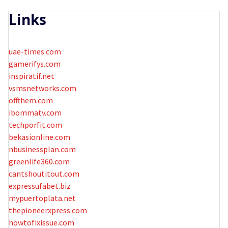
Links
uae-times.com
gamerifys.com
inspiratif.net
vsmsnetworks.com
offthem.com
ibommatv.com
techporfit.com
bekasionline.com
nbusinessplan.com
greenlife360.com
cantshoutitout.com
expressufabet.biz
mypuertoplata.net
thepioneerxpress.com
howtofixissue.com