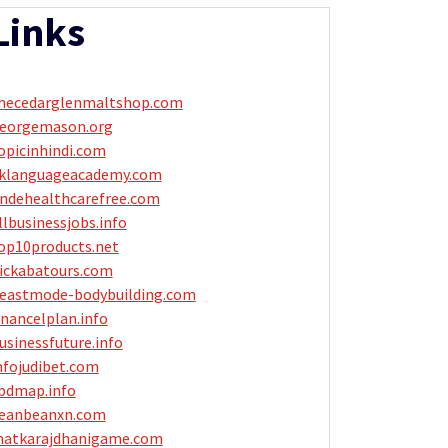
Links
hecedarglenmaltshop.com
eorgemason.org
opicinhindi.com
klanguageacademy.com
indehealthcarefree.com
llbusinessjobs.info
op10products.net
ickabatours.com
eastmode-bodybuilding.com
inancelplan.info
usinessfuture.info
nfojudibet.com
bdmap.info
eanbeanxn.com
atkarajdhanigame.com