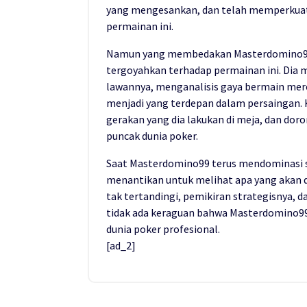
yang mengesankan, dan telah memperkuat 
permainan ini.
Namun yang membedakan Masterdomino99 d
tergoyahkan terhadap permainan ini. Dia
lawannya, menganalisis gaya bermain mer
menjadi yang terdepan dalam persaingan. K
gerakan yang dia lakukan di meja, dan dor
puncak dunia poker.
Saat Masterdomino99 terus mendominasi s
menantikan untuk melihat apa yang akan d
tak tertandingi, pemikiran strategisnya, 
tidak ada keraguan bahwa Masterdomino99
dunia poker profesional.
[ad_2]