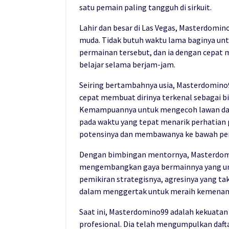
satu pemain paling tangguh di sirkuit.
Lahir dan besar di Las Vegas, Masterdomin
muda. Tidak butuh waktu lama baginya unt
permainan tersebut, dan ia dengan cepat 
belajar selama berjam-jam.
Seiring bertambahnya usia, Masterdomino
cepat membuat dirinya terkenal sebagai bi
Kemampuannya untuk mengecoh lawan dan 
pada waktu yang tepat menarik perhatian
potensinya dan membawanya ke bawah pe
Dengan bimbingan mentornya, Masterdom
mengembangkan gaya bermainnya yang unik
pemikiran strategisnya, agresinya yang ta
dalam menggertak untuk meraih kemenan
Saat ini, Masterdomino99 adalah kekuatan 
profesional. Dia telah mengumpulkan daf