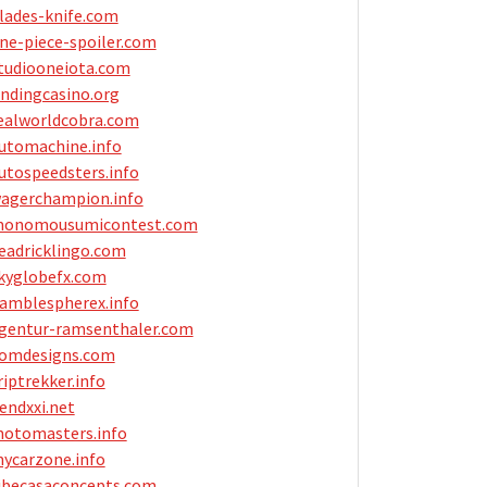
lades-knife.com
ne-piece-spoiler.com
tudiooneiota.com
indingcasino.org
ealworldcobra.com
utomachine.info
utospeedsters.info
agerchampion.info
onomousumicontest.com
eadricklingo.com
kyglobefx.com
amblespherex.info
gentur-ramsenthaler.com
omdesigns.com
riptrekker.info
endxxi.net
otomasters.info
ycarzone.info
ibecasaconcepts.com