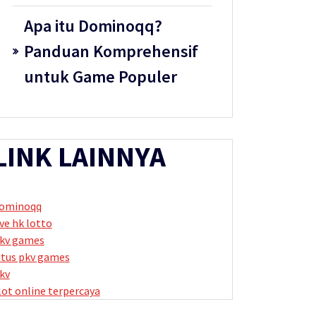
Apa itu Dominoqq?
Panduan Komprehensif
untuk Game Populer
LINK LAINNYA
ominoqq
ive hk lotto
kv games
itus pkv games
kv
lot online terpercaya