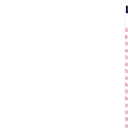
t
g
t
u
l
a
t
p
b
f
b
i
c
d
m