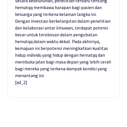
Secara keseluruhan, penelitian terbaru tentang
hematqq membawa harapan bagi pasien dan
keluarga yang terkena kelainan langka ini.
Dengan investasi berkelanjutan dalam penelitian
dan kolaborasi antar ilmuwan, terdapat potensi
besar untuk terobosan dalam pengobatan
hematqq dalam waktu dekat. Pada akhirnya,
kemajuan ini berpotensi meningkatkan kualitas
hidup individu yang hidup dengan hematqq dan
membuka jalan bagi masa depan yang lebih cerah
bagi mereka yang terkena dampak kondisi yang
menantang ini.
[ad_2]