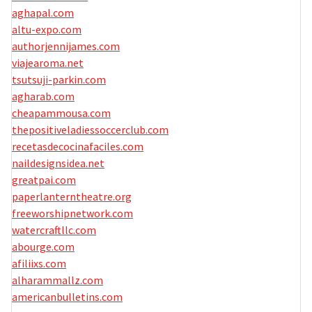
aghapal.com
altu-expo.com
authorjennijames.com
viajearoma.net
tsutsuji-parkin.com
agharab.com
cheapammousa.com
thepositiveladiessoccerclub.com
recetasdecocinafaciles.com
naildesignsidea.net
greatpai.com
paperlanterntheatre.org
freeworshipnetwork.com
watercraftllc.com
abourge.com
afiliixs.com
alharammallz.com
americanbulletins.com