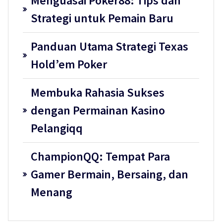
Menguasai Poker88: Tips dan
Strategi untuk Pemain Baru
Panduan Utama Strategi Texas
Hold’em Poker
Membuka Rahasia Sukses
dengan Permainan Kasino
Pelangiqq
ChampionQQ: Tempat Para
Gamer Bermain, Bersaing, dan
Menang