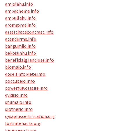
amiolahu.info
ampacheme.info
ampullahu.info
aromaxme.info
asserthatecontrast.info
atenderme.info
bangumiio.info
bekosunhu.info
beneficialgrandiose.info
blomaio.info
dosellinfoplete.info
podtubeio.info
powerfulvolatile.info
qvidsio.info
shumaio.info
slotherio.info
cysapluscertification.org
fortnitehacks.org
loginsearch.org