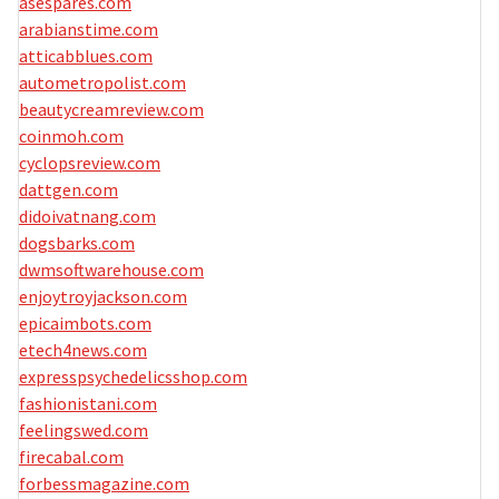
asespares.com
arabianstime.com
atticabblues.com
autometropolist.com
beautycreamreview.com
coinmoh.com
cyclopsreview.com
dattgen.com
didoivatnang.com
dogsbarks.com
dwmsoftwarehouse.com
enjoytroyjackson.com
epicaimbots.com
etech4news.com
expresspsychedelicsshop.com
fashionistani.com
feelingswed.com
firecabal.com
forbessmagazine.com