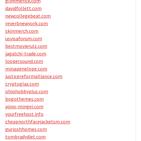
glimmerick.com
davidfollett.com
newcollegebeat.com
reverbnewyork.com
skinmerch.com
usvisaforum.com
bestmovierulz.com
jagalchi-trade.com
loopersound.com
minapenelope.com
justicereformalliance.com
cryptoglax.com
ohiohobbyplus.com
bogothemes.com
ajino-mingei.com
yourfreehost.info
cheapnorthfacejacketsm.com
gurjoshhomes.com
tombradydiet.com