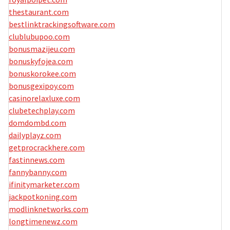
thestaurant.com
bestlinktrackingsoftware.com
clublubupoo.com
bonusmazijeu.com
bonuskyfojea.com
bonuskorokee.com
bonusgexipoy.com
casinorelaxluxe.com
clubetechplay.com
domdombd.com
dailyplayz.com
getprocrackhere.com
fastinnews.com
fannybanny.com
ifinitymarketer.com
jackpotkoning.com
modlinknetworks.com
longtimenewz.com