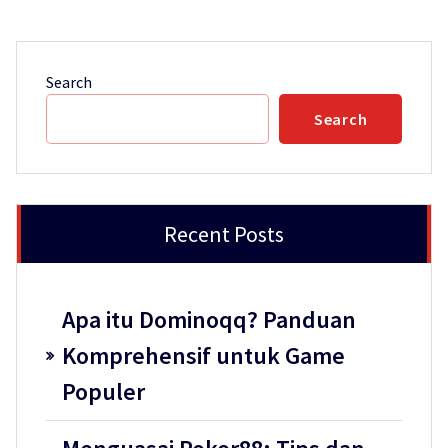
Search
Search
Recent Posts
Apa itu Dominoqq? Panduan
Komprehensif untuk Game
Populer