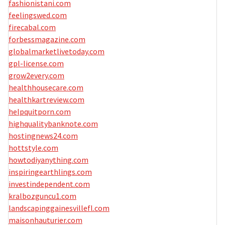
fashionistani.com
feelingswed.com
firecabal.com
forbessmagazine.com
globalmarketlivetoday.com
gpl-license.com
grow2every.com
healthhousecare.com
healthkartreview.com
helpquitporn.com
highqualitybanknote.com
hostingnews24.com
hottstyle.com
howtodiyanything.com
inspiringearthlings.com
investindependent.com
kralbozguncu1.com
landscapinggainesvillefl.com
maisonhauturier.com