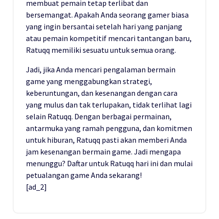
membuat pemain tetap terlibat dan
bersemangat. Apakah Anda seorang gamer biasa
yang ingin bersantai setelah hari yang panjang
atau pemain kompetitif mencari tantangan baru,
Ratuqq memiliki sesuatu untuk semua orang.
Jadi, jika Anda mencari pengalaman bermain
game yang menggabungkan strategi,
keberuntungan, dan kesenangan dengan cara
yang mulus dan tak terlupakan, tidak terlihat lagi
selain Ratuqq. Dengan berbagai permainan,
antarmuka yang ramah pengguna, dan komitmen
untuk hiburan, Ratuqq pasti akan memberi Anda
jam kesenangan bermain game. Jadi mengapa
menunggu? Daftar untuk Ratuqq hari ini dan mulai
petualangan game Anda sekarang!
[ad_2]