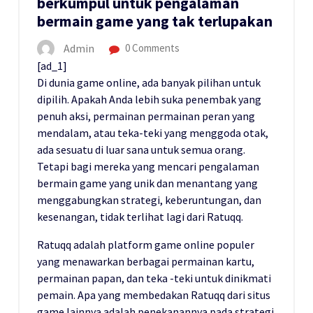
berkumpul untuk pengalaman
bermain game yang tak terlupakan
Admin
0 Comments
[ad_1]
Di dunia game online, ada banyak pilihan untuk
dipilih. Apakah Anda lebih suka penembak yang
penuh aksi, permainan permainan peran yang
mendalam, atau teka-teki yang menggoda otak,
ada sesuatu di luar sana untuk semua orang.
Tetapi bagi mereka yang mencari pengalaman
bermain game yang unik dan menantang yang
menggabungkan strategi, keberuntungan, dan
kesenangan, tidak terlihat lagi dari Ratuqq.
Ratuqq adalah platform game online populer
yang menawarkan berbagai permainan kartu,
permainan papan, dan teka -teki untuk dinikmati
pemain. Apa yang membedakan Ratuqq dari situs
game lainnya adalah penekanannya pada strategi