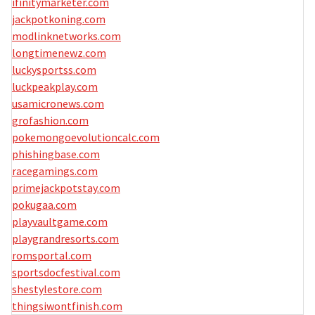
ifinitymarketer.com
jackpotkoning.com
modlinknetworks.com
longtimenewz.com
luckysportss.com
luckpeakplay.com
usamicronews.com
grofashion.com
pokemongoevolutioncalc.com
phishingbase.com
racegamings.com
primejackpotstay.com
pokugaa.com
playvaultgame.com
playgrandresorts.com
romsportal.com
sportsdocfestival.com
shestylestore.com
thingsiwontfinish.com