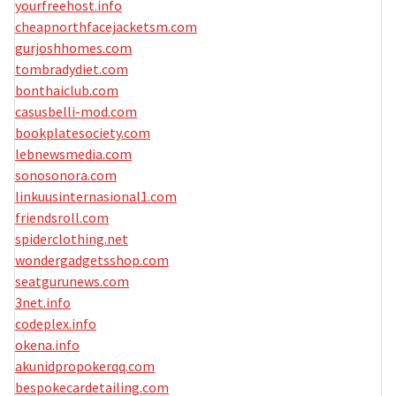
yourfreehost.info
cheapnorthfacejacketsm.com
gurjoshhomes.com
tombradydiet.com
bonthaiclub.com
casusbelli-mod.com
bookplatesociety.com
lebnewsmedia.com
sonosonora.com
linkuusinternasional1.com
friendsroll.com
spiderclothing.net
wondergadgetsshop.com
seatgurunews.com
3net.info
codeplex.info
okena.info
akunidpropokerqq.com
bespokecardetailing.com