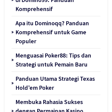
Komprehensif
Apa itu Dominoqq? Panduan
Komprehensif untuk Game
Populer
Menguasai Poker88: Tips dan
Strategi untuk Pemain Baru
Panduan Utama Strategi Texas
Hold’em Poker
Membuka Rahasia Sukses
dengan Permainan Kasino