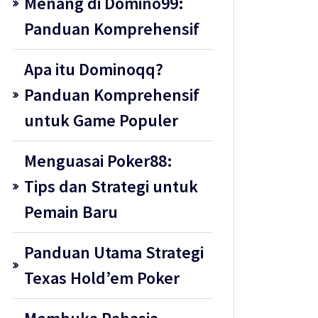
Menang di Domino99:
Panduan Komprehensif
Apa itu Dominoqq?
Panduan Komprehensif
untuk Game Populer
Menguasai Poker88:
Tips dan Strategi untuk
Pemain Baru
Panduan Utama Strategi
Texas Hold’em Poker