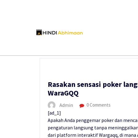
Skip
to
content
Latih strategi bermain Anda melalui slot demo gratis sebelum bermain de
Rasakan sensasi poker lang
WaraGQQ
Admin
0 Comments
[ad_1]
Apakah Anda penggemar poker dan mencar
pengaturan langsung tanpa meninggalkan 
dari platform interaktif Wargaqq, di ma