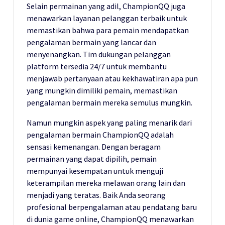
Selain permainan yang adil, ChampionQQ juga
menawarkan layanan pelanggan terbaik untuk
memastikan bahwa para pemain mendapatkan
pengalaman bermain yang lancar dan
menyenangkan. Tim dukungan pelanggan
platform tersedia 24/7 untuk membantu
menjawab pertanyaan atau kekhawatiran apa pun
yang mungkin dimiliki pemain, memastikan
pengalaman bermain mereka semulus mungkin.
Namun mungkin aspek yang paling menarik dari
pengalaman bermain ChampionQQ adalah
sensasi kemenangan. Dengan beragam
permainan yang dapat dipilih, pemain
mempunyai kesempatan untuk menguji
keterampilan mereka melawan orang lain dan
menjadi yang teratas. Baik Anda seorang
profesional berpengalaman atau pendatang baru
di dunia game online, ChampionQQ menawarkan