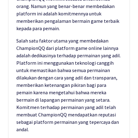
orang. Namun yang benar-benar membedakan
platform ini adalah komitmennya untuk
memberikan pengalaman bermain game terbaik
kepada para pemain.
Salah satu faktor utama yang membedakan
ChampionQQ dari platform game online lainnya
adalah dedikasinya terhadap permainan yang adil.
Platform ini menggunakan teknologi canggih
untuk memastikan bahwa semua permainan
dilakukan dengan cara yang adil dan transparan,
memberikan ketenangan pikiran bagi para
pemain karena mengetahui bahwa mereka
bermain di lapangan permainan yang setara.
Komitmen terhadap permainan yang adil telah
membuat ChampionQQ mendapatkan reputasi
sebagai platform permainan yang tepercaya dan
andal.