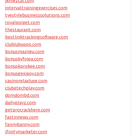
jkmezcal.com
intervaltrainingexercises.com
tyestylebusinesssolutions.com
royalpoipet.com
thestaurant.com
bestlinktrackingsoftware.com
clublubupoo.com
bonusmazijeu.com
bonuskyfojea.com
bonuskorokee.com
bonusgexipoy.com
casinorelaxluxe.com
clubetechplay.com
domdombd.com
dailyplayz.com
getprocrackhere.com
fastinnews.com
fannybanny.com
ifinitymarketer.com