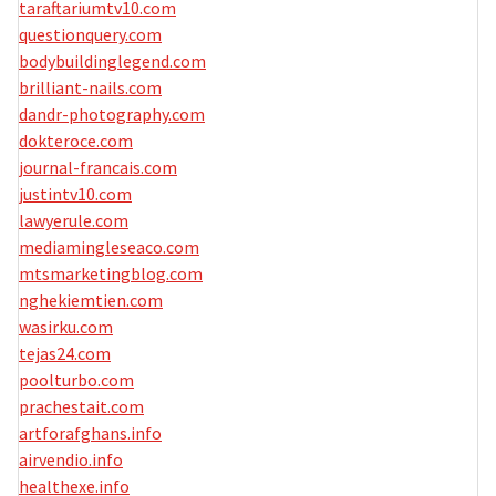
taraftariumtv10.com
questionquery.com
bodybuildinglegend.com
brilliant-nails.com
dandr-photography.com
dokteroce.com
journal-francais.com
justintv10.com
lawyerule.com
mediamingleseaco.com
mtsmarketingblog.com
nghekiemtien.com
wasirku.com
tejas24.com
poolturbo.com
prachestait.com
artforafghans.info
airvendio.info
healthexe.info