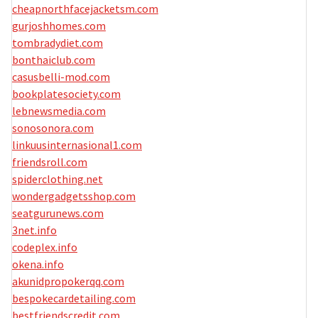
cheapnorthfacejacketsm.com
gurjoshhomes.com
tombradydiet.com
bonthaiclub.com
casusbelli-mod.com
bookplatesociety.com
lebnewsmedia.com
sonosonora.com
linkuusinternasional1.com
friendsroll.com
spiderclothing.net
wondergadgetsshop.com
seatgurunews.com
3net.info
codeplex.info
okena.info
akunidpropokerqq.com
bespokecardetailing.com
bestfriendscredit.com