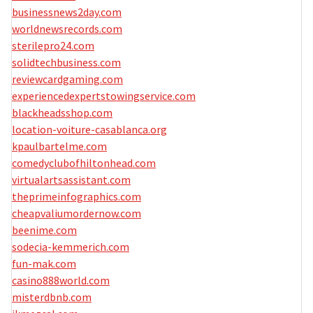
businessnews2day.com
worldnewsrecords.com
sterilepro24.com
solidtechbusiness.com
reviewcardgaming.com
experiencedexpertstowingservice.com
blackheadsshop.com
location-voiture-casablanca.org
kpaulbartelme.com
comedyclubofhiltonhead.com
virtualartsassistant.com
theprimeinfographics.com
cheapvaliumordernow.com
beenime.com
sodecia-kemmerich.com
fun-mak.com
casino888world.com
misterdbnb.com