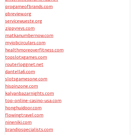
progameofbrands.com
qbreview.org
servicewueste.org
zippyrevs.com
matkanumbernow.com
myjobcirculars.com
healthmoreoverfitness.com
topslotxgames.com
routerloggnet.net
dantella6.com
slotsgamesone.com
hispinzone.com
kalyanbazarnights.com
top-online-casino-usa.com
honghuidoor.com
flowingtravel.com
nineniki.com
brandiospecialists.com