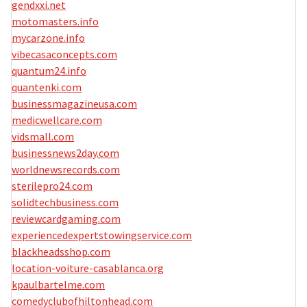
gendxxi.net
motomasters.info
mycarzone.info
vibecasaconcepts.com
quantum24.info
quantenki.com
businessmagazineusa.com
medicwellcare.com
vidsmall.com
businessnews2day.com
worldnewsrecords.com
sterilepro24.com
solidtechbusiness.com
reviewcardgaming.com
experiencedexpertstowingservice.com
blackheadsshop.com
location-voiture-casablanca.org
kpaulbartelme.com
comedyclubofhiltonhead.com