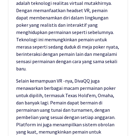
adalah teknologi realitas virtual mutakhirnya.
Dengan memanfaatkan headset VR, pemain
dapat membenamkan diri dalam lingkungan
poker yang realistis dan interaktif yang
menghidupkan permainan seperti sebelumnya.
Teknologi ini memungkinkan pemain untuk
merasa seperti sedang duduk di meja poker nyata,
berinteraksi dengan pemain lain dan mengalami
sensasi permainan dengan cara yang sama sekali
baru.
Selain kemampuan VR -nya, DivaQQ juga
menawarkan berbagai macam permainan poker
untuk dipilih, termasuk Texas Hold’em, Omaha,
dan banyak lagi. Pemain dapat bermain di
permainan uang tunai dan turnamen, dengan
pembelian yang sesuai dengan setiap anggaran.
Platform ini juga menampilkan sistem obrolan
yang kuat, memungkinkan pemain untuk