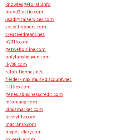
knowledgeforall.info
brand2lastio.com
usadigitalservices.com
socialhoppers.com
creativedream.net
n2315.com
getwebonline.com
onlyfansheaven.com
lky08.com
ralph-fiennes.net
fielder-maximum-discount.net
fitfllex.com
genesisbusinesscredit.com
inforuang.com
kindsmarket.com
luvelylife.com
macramb.com
mypet-diary.com
oxweekly.com