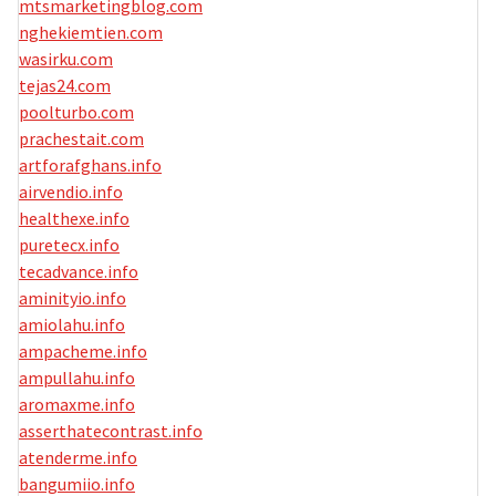
mtsmarketingblog.com
nghekiemtien.com
wasirku.com
tejas24.com
poolturbo.com
prachestait.com
artforafghans.info
airvendio.info
healthexe.info
puretecx.info
tecadvance.info
aminityio.info
amiolahu.info
ampacheme.info
ampullahu.info
aromaxme.info
asserthatecontrast.info
atenderme.info
bangumiio.info