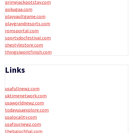
primejackpotstay.com
pokugaa.com
playvaultgame.com
playgrandresorts.com
romsportal.com
sportsdocfestival.com
shestylestore.com
thingsiwontfinish.com
Links
usafullnewz.com
uktimenetwork.com
usaworldnewz.com
todayusaexplore.com
usalocality.com
usafournewz.com
thebalochhal.com