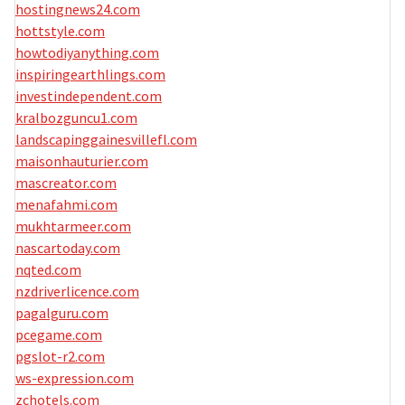
hostingnews24.com
hottstyle.com
howtodiyanything.com
inspiringearthlings.com
investindependent.com
kralbozguncu1.com
landscapinggainesvillefl.com
maisonhauturier.com
mascreator.com
menafahmi.com
mukhtarmeer.com
nascartoday.com
nqted.com
nzdriverlicence.com
pagalguru.com
pcegame.com
pgslot-r2.com
ws-expression.com
zchotels.com