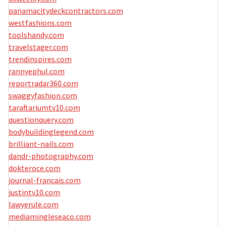
panamacitydeckcontractors.com
westfashions.com
toolshandy.com
travelstager.com
trendinspires.com
rannyephul.com
reportradar360.com
swaggyfashion.com
taraftariumtv10.com
questionquery.com
bodybuildinglegend.com
brilliant-nails.com
dandr-photography.com
dokteroce.com
journal-francais.com
justintv10.com
lawyerule.com
mediamingleseaco.com