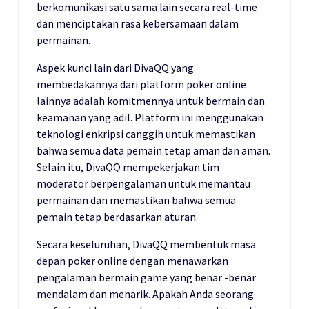
berkomunikasi satu sama lain secara real-time
dan menciptakan rasa kebersamaan dalam
permainan.
Aspek kunci lain dari DivaQQ yang
membedakannya dari platform poker online
lainnya adalah komitmennya untuk bermain dan
keamanan yang adil. Platform ini menggunakan
teknologi enkripsi canggih untuk memastikan
bahwa semua data pemain tetap aman dan aman.
Selain itu, DivaQQ mempekerjakan tim
moderator berpengalaman untuk memantau
permainan dan memastikan bahwa semua
pemain tetap berdasarkan aturan.
Secara keseluruhan, DivaQQ membentuk masa
depan poker online dengan menawarkan
pengalaman bermain game yang benar -benar
mendalam dan menarik. Apakah Anda seorang