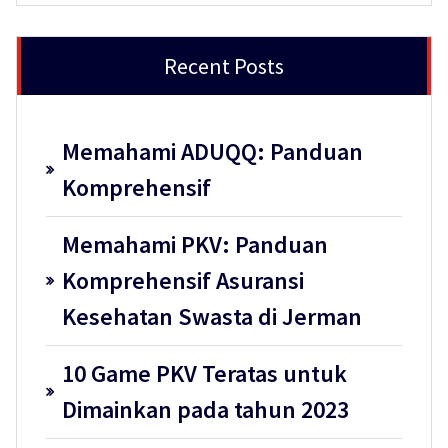
Recent Posts
Memahami ADUQQ: Panduan
Komprehensif
Memahami PKV: Panduan
Komprehensif Asuransi
Kesehatan Swasta di Jerman
10 Game PKV Teratas untuk
Dimainkan pada tahun 2023