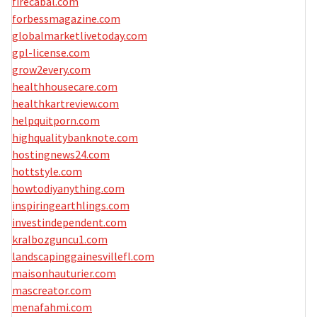
firecabal.com
forbessmagazine.com
globalmarketlivetoday.com
gpl-license.com
grow2every.com
healthhousecare.com
healthkartreview.com
helpquitporn.com
highqualitybanknote.com
hostingnews24.com
hottstyle.com
howtodiyanything.com
inspiringearthlings.com
investindependent.com
kralbozguncu1.com
landscapinggainesvillefl.com
maisonhauturier.com
mascreator.com
menafahmi.com