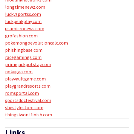
longtimenewz.com
luckysportss.com
luckpeakplay.com
usamicronews.com
grofashion.com
pokemongoevolutioncalc.com
phishingbase.com
racegamings.com
primejackpotstay.com
pokugaa.com
playvaultgame.com
playgrandresorts.com
romsportal.com
sportsdocfestival.com
shestylestore.com
thingsiwontfinish.com
Links