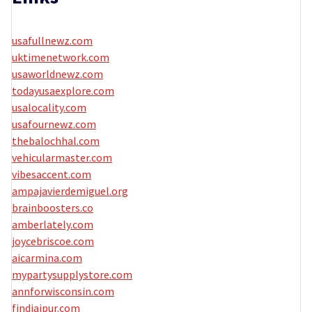
usafullnewz.com
uktimenetwork.com
usaworldnewz.com
todayusaexplore.com
usalocality.com
usafournewz.com
thebalochhal.com
vehicularmaster.com
vibesaccent.com
ampajavierdemiguel.org
brainboosters.co
amberlately.com
joycebriscoe.com
aicarmina.com
mypartysupplystore.com
annforwisconsin.com
findjaipur.com