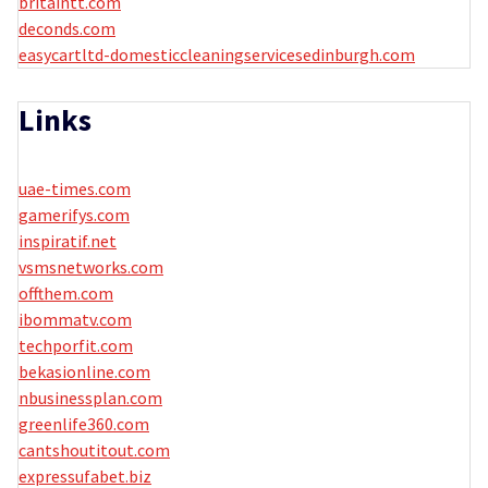
britaintt.com
deconds.com
easycartltd-domesticcleaningservicesedinburgh.com
Links
uae-times.com
gamerifys.com
inspiratif.net
vsmsnetworks.com
offthem.com
ibommatv.com
techporfit.com
bekasionline.com
nbusinessplan.com
greenlife360.com
cantshoutitout.com
expressufabet.biz