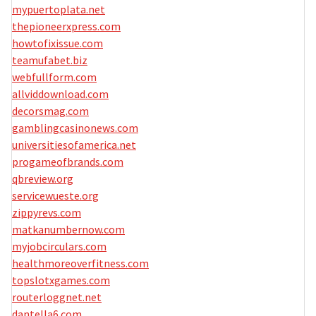
mypuertoplata.net
thepioneerxpress.com
howtofixissue.com
teamufabet.biz
webfullform.com
allviddownload.com
decorsmag.com
gamblingcasinonews.com
universitiesofamerica.net
progameofbrands.com
qbreview.org
servicewueste.org
zippyrevs.com
matkanumbernow.com
myjobcirculars.com
healthmoreoverfitness.com
topslotxgames.com
routerloggnet.net
dantella6.com