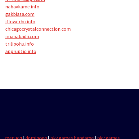
nabavkame.info
gakbiasa.com
iflowerhu.info
chicagocrystalconnection.com
imanabadii.com
trilipohu.info
appruptio.info
menuqq
|
dominoqq
|
pkv games bandarqq
|
pkv games