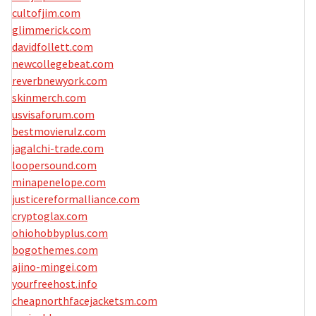
cultofjim.com
glimmerick.com
davidfollett.com
newcollegebeat.com
reverbnewyork.com
skinmerch.com
usvisaforum.com
bestmovierulz.com
jagalchi-trade.com
loopersound.com
minapenelope.com
justicereformalliance.com
cryptoglax.com
ohiohobbyplus.com
bogothemes.com
ajino-mingei.com
yourfreehost.info
cheapnorthfacejacketsm.com