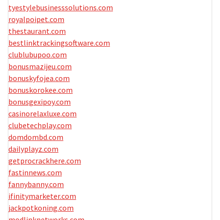
tyestylebusinesssolutions.com
royalpoipet.com
thestaurant.com
bestlinktrackingsoftware.com
clublubupoo.com
bonusmazijeu.com
bonuskyfojea.com
bonuskorokee.com
bonusgexipoy.com
casinorelaxluxe.com
clubetechplay.com
domdombd.com
dailyplayz.com
getprocrackhere.com
fastinnews.com
fannybanny.com
ifinitymarketer.com
jackpotkoning.com
modlinknetworks.com