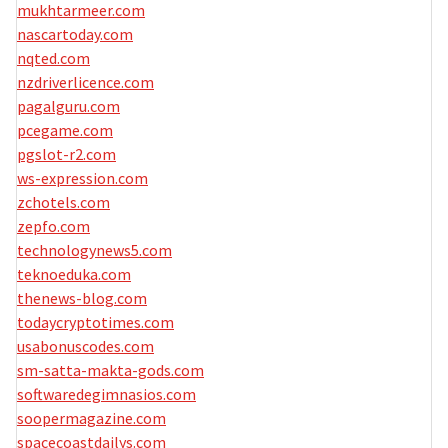
mukhtarmeer.com
nascartoday.com
nqted.com
nzdriverlicence.com
pagalguru.com
pcegame.com
pgslot-r2.com
ws-expression.com
zchotels.com
zepfo.com
technologynews5.com
teknoeduka.com
thenews-blog.com
todaycryptotimes.com
usabonuscodes.com
sm-satta-makta-gods.com
softwaredegimnasios.com
soopermagazine.com
spacecoastdailys.com