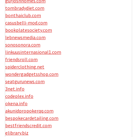
gurjoshhomes.com
tombradydiet.com
bonthaiclub.com
casusbelli-mod.com
bookplatesociety.com
lebnewsmedia.com
sonosonora.com
linkuusinternasional1.com
friendsroll.com
spiderclothing.net
wondergadgetsshop.com
seatgurunews.com
3net.info
codeplex.info
okena.info
akunidpropokerqq.com
bespokecardetailing.com
bestfriendscredit.com
elibrary.biz