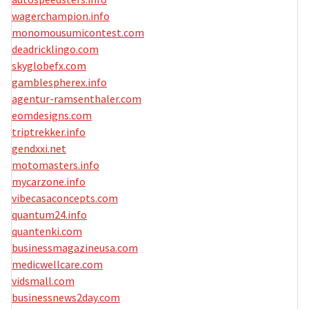
wagerchampion.info
monomousumicontest.com
deadricklingo.com
skyglobefx.com
gamblespherex.info
agentur-ramsenthaler.com
eomdesigns.com
triptrekker.info
gendxxi.net
motomasters.info
mycarzone.info
vibecasaconcepts.com
quantum24.info
quantenki.com
businessmagazineusa.com
medicwellcare.com
vidsmall.com
businessnews2day.com