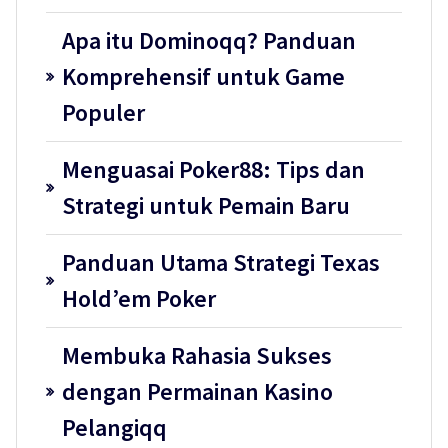
Apa itu Dominoqq? Panduan
Komprehensif untuk Game
Populer
Menguasai Poker88: Tips dan
Strategi untuk Pemain Baru
Panduan Utama Strategi Texas
Hold’em Poker
Membuka Rahasia Sukses
dengan Permainan Kasino
Pelangiqq