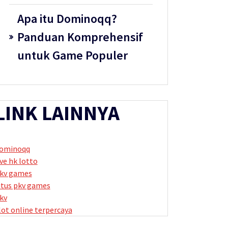
Apa itu Dominoqq?
Panduan Komprehensif
untuk Game Populer
LINK LAINNYA
ominoqq
ive hk lotto
kv games
itus pkv games
kv
lot online terpercaya