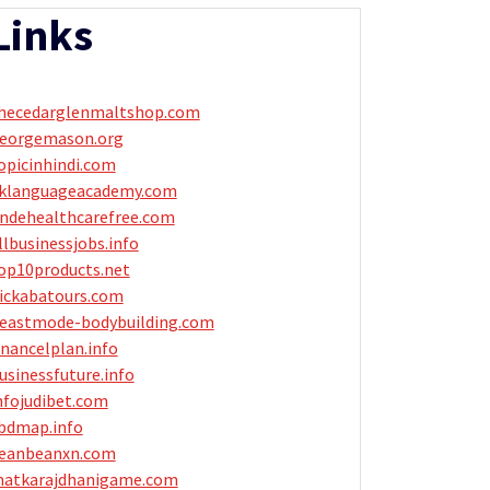
Links
hecedarglenmaltshop.com
eorgemason.org
opicinhindi.com
klanguageacademy.com
indehealthcarefree.com
llbusinessjobs.info
op10products.net
ickabatours.com
eastmode-bodybuilding.com
inancelplan.info
usinessfuture.info
nfojudibet.com
bdmap.info
eanbeanxn.com
atkarajdhanigame.com