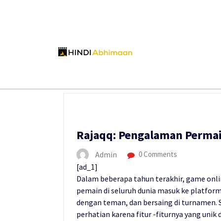
Skip
to
content
Latih strategi bermain Anda melalui slot demo gratis sebelum bermain de
Rajaqq: Pengalaman Permai
Admin
0 Comments
[ad_1]
Dalam beberapa tahun terakhir, game onli
pemain di seluruh dunia masuk ke platfor
dengan teman, dan bersaing di turnamen.
perhatian karena fitur -fiturnya yang u