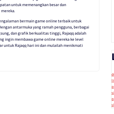
mpatan untuk memenangkan besar dan
 mereka.
engalaman bermain game online terbaik untuk
 Dengan antarmuka yang ramah pengguna, berbagai
ng, dan grafik berkualitas tinggi, Rajaqq adalah
ang ingin membawa game online mereka ke level
r untuk Rajaqq hari ini dan mulailah menikmati
d
l
p
s
p
s