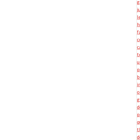
g
j
l
h
f
c
c
t
u
p
b
i
o
g
d
p
q
t
d