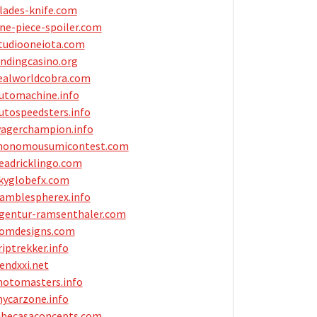
lades-knife.com
ne-piece-spoiler.com
tudiooneiota.com
indingcasino.org
ealworldcobra.com
utomachine.info
utospeedsters.info
agerchampion.info
onomousumicontest.com
eadricklingo.com
kyglobefx.com
amblespherex.info
gentur-ramsenthaler.com
omdesigns.com
riptrekker.info
endxxi.net
otomasters.info
ycarzone.info
ibecasaconcepts.com