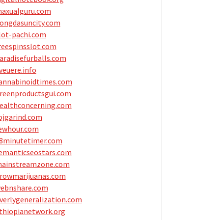
axualguru.com
ongdasuncity.com
lot-pachi.com
reespinsslot.com
aradisefurballs.com
veuere.info
annabinoidtimes.com
reenproductsgui.com
ealthconcerning.com
ojgarind.com
ewhour.com
8minutetimer.com
emanticseostars.com
ainstreamzone.com
rowmarijuanas.com
ebnshare.com
verlygeneralization.com
thiopianetwork.org