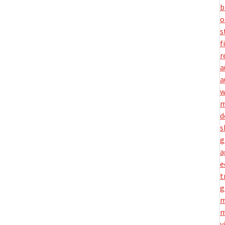
b
o
s
f
r
a
a
w
m
d
s
g
a
e
t
g
m
m
v