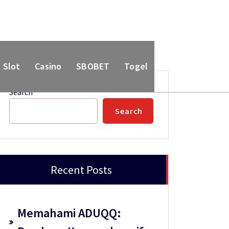
Slot
Casino
SBOBET
Togel
Search
Search
Recent Posts
Memahami ADUQQ: