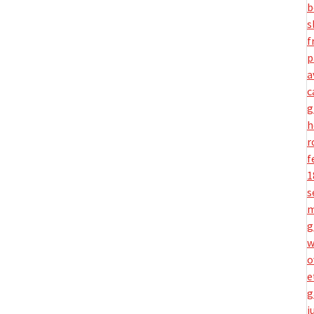
b
s
f
p
a
c
g
h
r
f
1
s
m
g
w
o
e
g
j