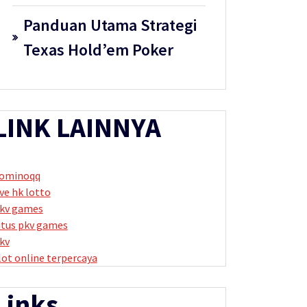
Panduan Utama Strategi
Texas Hold’em Poker
LINK LAINNYA
ominoqq
ive hk lotto
kv games
itus pkv games
kv
lot online terpercaya
Links