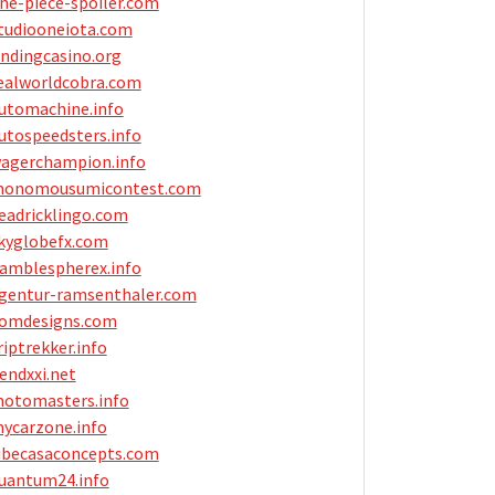
ne-piece-spoiler.com
tudiooneiota.com
indingcasino.org
ealworldcobra.com
utomachine.info
utospeedsters.info
agerchampion.info
onomousumicontest.com
eadricklingo.com
kyglobefx.com
amblespherex.info
gentur-ramsenthaler.com
omdesigns.com
riptrekker.info
endxxi.net
otomasters.info
ycarzone.info
ibecasaconcepts.com
uantum24.info