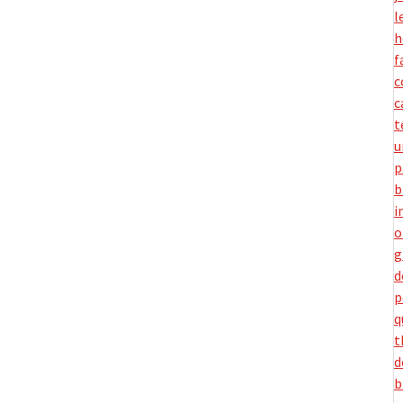
l
h
f
c
c
t
u
p
b
i
o
g
d
p
q
t
d
b