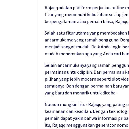
Rajaqq adalah platform perjudian online
fitur yang memenuhi kebutuhan setiap jeni
berpengalaman atau pemain biasa, Rajaqq 
Salah satu fitur utama yang membedakan Ra
antarmukanya yang ramah pengguna. Dengan
menjadi sangat mudah. Baik Anda ingin ber
mudah menemukan apa yang Anda cari hany
Selain antarmukanya yang ramah penggun
permainan untuk dipilih. Dari permainan ka
pilihan yang lebih modern seperti slot vid
semuanya. Dan dengan permainan baru yang
yang baru dan menarik untuk dicoba.
Namun mungkin fitur Rajaqq yang paling
keamanan dan keadilan. Dengan teknologi e
pemain dapat yakin bahwa informasi priba
itu, Rajaqq menggunakan generator nomo