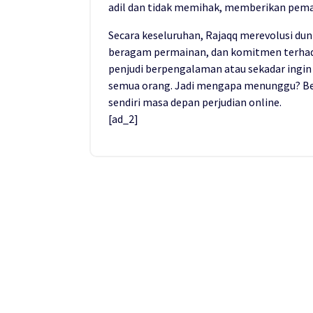
adil dan tidak memihak, memberikan pema
Secara keseluruhan, Rajaqq merevolusi duni
beragam permainan, dan komitmen terhad
penjudi berpengalaman atau sekadar ingin
semua orang. Jadi mengapa menunggu? Ber
sendiri masa depan perjudian online.
[ad_2]