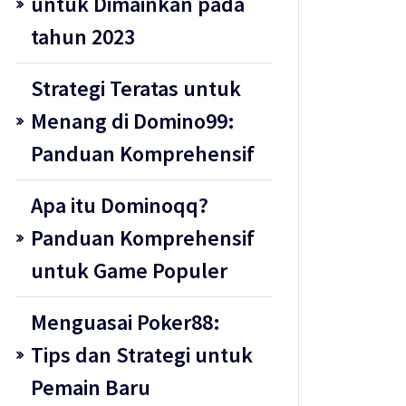
untuk Dimainkan pada
tahun 2023
Strategi Teratas untuk
Menang di Domino99:
Panduan Komprehensif
Apa itu Dominoqq?
Panduan Komprehensif
untuk Game Populer
Menguasai Poker88:
Tips dan Strategi untuk
Pemain Baru