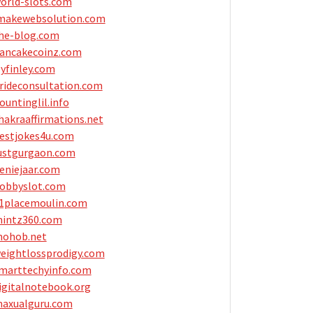
orld-slots.com
makewebsolution.com
he-blog.com
ancakecoinz.com
lyfinley.com
rideconsultation.com
ountinglil.info
hakraaffirmations.net
estjokes4u.com
ustgurgaon.com
eniejaar.com
obbyslot.com
1placemoulin.com
intz360.com
ohob.net
eightlossprodigy.com
marttechyinfo.com
igitalnotebook.org
axualguru.com