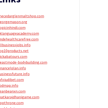
hecedarglenmaltshop.com
eorgemason.org
opicinhindi.com
klanguageacademy.com
indehealthcarefree.com
llbusinessjobs.info
op10products.net
ickabatours.com
eastmode-bodybuilding.com
inancelplan.info
usinessfuture.info
nfojudibet.com
bdmap.info
eanbeanxn.com
atkarajdhanigame.com
opthrone.com