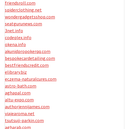
friendsroll.com
spiderclothing.net
wondergadgetsshop.com
seatgurunews.com
3net.info
codeplex.info
okena.info
akunidpropokerqq.com
bespokecardetailing.com
bestfriendscredit.com
elibrary.biz
eczema-naturalcures.com
astro-bath.com
aghapal.com
altu-expo.com
authorjennijames.com
viajearoma.net
tsutsuji-parkin.com
agharab.com