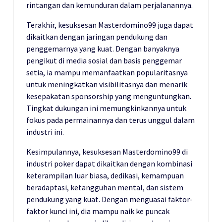
rintangan dan kemunduran dalam perjalanannya.
Terakhir, kesuksesan Masterdomino99 juga dapat
dikaitkan dengan jaringan pendukung dan
penggemarnya yang kuat. Dengan banyaknya
pengikut di media sosial dan basis penggemar
setia, ia mampu memanfaatkan popularitasnya
untuk meningkatkan visibilitasnya dan menarik
kesepakatan sponsorship yang menguntungkan.
Tingkat dukungan ini memungkinkannya untuk
fokus pada permainannya dan terus unggul dalam
industri ini.
Kesimpulannya, kesuksesan Masterdomino99 di
industri poker dapat dikaitkan dengan kombinasi
keterampilan luar biasa, dedikasi, kemampuan
beradaptasi, ketangguhan mental, dan sistem
pendukung yang kuat. Dengan menguasai faktor-
faktor kunci ini, dia mampu naik ke puncak