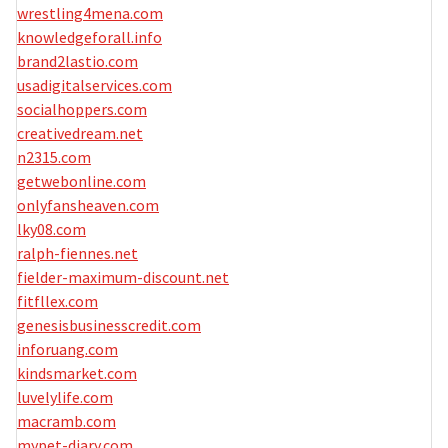
wrestling4mena.com
knowledgeforall.info
brand2lastio.com
usadigitalservices.com
socialhoppers.com
creativedream.net
n2315.com
getwebonline.com
onlyfansheaven.com
lky08.com
ralph-fiennes.net
fielder-maximum-discount.net
fitfllex.com
genesisbusinesscredit.com
inforuang.com
kindsmarket.com
luvelylife.com
macramb.com
mypet-diary.com