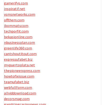
gamerifys.com
inspiratif.net
vsmsnetworks.com
offthem.com
ibommatv.com
techporfit.com
bekasionline.com
nbusinessplan.com
greenlife360.com
cantshoutitout.com
expressufabet.biz
mypuertoplata.net
thepioneerxpress.com
howtofixissue.com
teamufabet.biz
webfullform.com
allviddownload.com
decorsmag.com
gamblingcasinonews.com