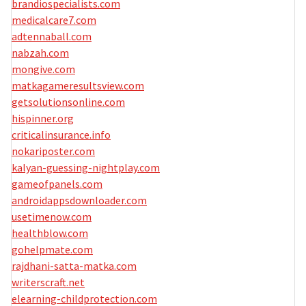
brandiospecialists.com
medicalcare7.com
adtennaball.com
nabzah.com
mongive.com
matkagameresultsview.com
getsolutionsonline.com
hispinner.org
criticalinsurance.info
nokariposter.com
kalyan-guessing-nightplay.com
gameofpanels.com
androidappsdownloader.com
usetimenow.com
healthblow.com
gohelpmate.com
rajdhani-satta-matka.com
writerscraft.net
elearning-childprotection.com