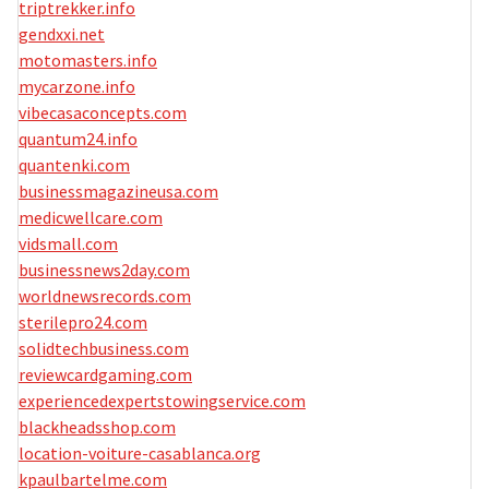
triptrekker.info
gendxxi.net
motomasters.info
mycarzone.info
vibecasaconcepts.com
quantum24.info
quantenki.com
businessmagazineusa.com
medicwellcare.com
vidsmall.com
businessnews2day.com
worldnewsrecords.com
sterilepro24.com
solidtechbusiness.com
reviewcardgaming.com
experiencedexpertstowingservice.com
blackheadsshop.com
location-voiture-casablanca.org
kpaulbartelme.com