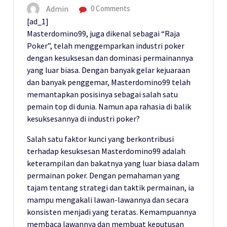
Admin
0 Comments
[ad_1]
Masterdomino99, juga dikenal sebagai “Raja
Poker”, telah menggemparkan industri poker
dengan kesuksesan dan dominasi permainannya
yang luar biasa. Dengan banyak gelar kejuaraan
dan banyak penggemar, Masterdomino99 telah
memantapkan posisinya sebagai salah satu
pemain top di dunia. Namun apa rahasia di balik
kesuksesannya di industri poker?
Salah satu faktor kunci yang berkontribusi
terhadap kesuksesan Masterdomino99 adalah
keterampilan dan bakatnya yang luar biasa dalam
permainan poker. Dengan pemahaman yang
tajam tentang strategi dan taktik permainan, ia
mampu mengakali lawan-lawannya dan secara
konsisten menjadi yang teratas. Kemampuannya
membaca lawannya dan membuat keputusan