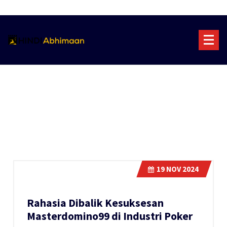
Skip
to
content
Latih strategi bermain Anda melalui slot demo gratis sebelum bermain dengan slot gacor untuk
peluang menang yang lebih besar.
19
NOV 2024
Rahasia Dibalik Kesuksesan
Masterdomino99 di Industri Poker