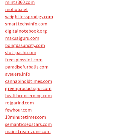
mintz360.com
mohob.net
weightlossprodigy.com
smarttechyinfo.com
digitalnotebook.org
maxualguru.com
bongdasuncity.com
slot-pachi.com
freespinsslot.com
paradisefurballs.com
aveuere.info
cannabinoidtimes.com
greenproductsgui.com
healthconcerning.com
rojgarind.com
fewhour.com
18minutetimer.com
semanticseostars.com
mainstreamzone.com