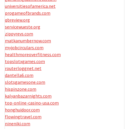
universitiesofamerica.net
progameofbrands.com
qbreview.org
servicewueste.org
zippyrevs.com
matkanumbernow.com
myjobcirculars.com
healthmoreoverfitness.com
topslotxgames.com
routerloggnet.net
dantella6.com
slotsgamesone.com
hispinzone.com
kalyanbazarnights.com
top-online-casino-usa.com
honghuidoor.com
flowingtravel.com
nineniki.com