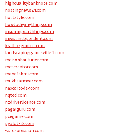
highqualitybanknote.com
hostingnews24.com
hottstyle.com
howtodiyanything.com
inspiringearthlings.com
investindependent.com
kralbozguncu1.com
landscapinggainesvillefl.com
maisonhauturier.com
mascreator.com
menafahmi.com
mukhtarmeer.com
nascartoday.com
nqted.com
nzdriverlicence.com
pagalguru.com
pcegame.com
pgslot-r2.com
ws-expression.com