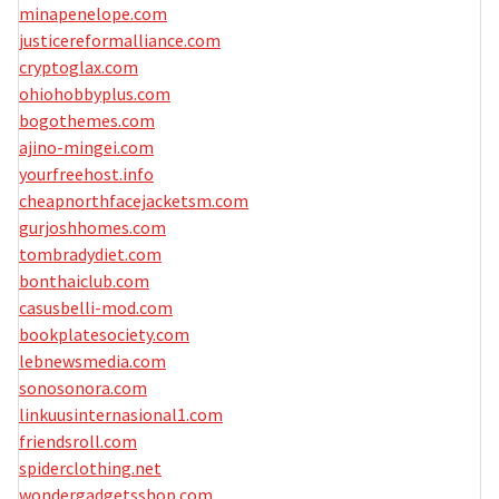
minapenelope.com
justicereformalliance.com
cryptoglax.com
ohiohobbyplus.com
bogothemes.com
ajino-mingei.com
yourfreehost.info
cheapnorthfacejacketsm.com
gurjoshhomes.com
tombradydiet.com
bonthaiclub.com
casusbelli-mod.com
bookplatesociety.com
lebnewsmedia.com
sonosonora.com
linkuusinternasional1.com
friendsroll.com
spiderclothing.net
wondergadgetsshop.com