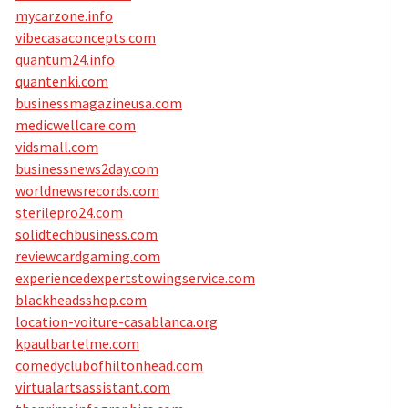
mycarzone.info
vibecasaconcepts.com
quantum24.info
quantenki.com
businessmagazineusa.com
medicwellcare.com
vidsmall.com
businessnews2day.com
worldnewsrecords.com
sterilepro24.com
solidtechbusiness.com
reviewcardgaming.com
experiencedexpertstowingservice.com
blackheadsshop.com
location-voiture-casablanca.org
kpaulbartelme.com
comedyclubofhiltonhead.com
virtualartsassistant.com