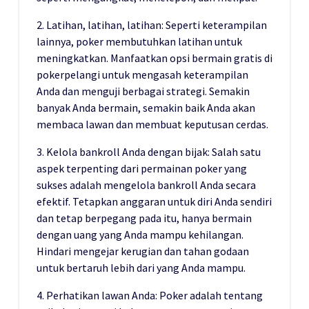
2. Latihan, latihan, latihan: Seperti keterampilan
lainnya, poker membutuhkan latihan untuk
meningkatkan. Manfaatkan opsi bermain gratis di
pokerpelangi untuk mengasah keterampilan
Anda dan menguji berbagai strategi. Semakin
banyak Anda bermain, semakin baik Anda akan
membaca lawan dan membuat keputusan cerdas.
3. Kelola bankroll Anda dengan bijak: Salah satu
aspek terpenting dari permainan poker yang
sukses adalah mengelola bankroll Anda secara
efektif. Tetapkan anggaran untuk diri Anda sendiri
dan tetap berpegang pada itu, hanya bermain
dengan uang yang Anda mampu kehilangan.
Hindari mengejar kerugian dan tahan godaan
untuk bertaruh lebih dari yang Anda mampu.
4. Perhatikan lawan Anda: Poker adalah tentang