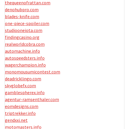
thequeenofrattan.com
denohubpro.com
blades-knife.com
one-piece-spoiler.com
studiooneiota.com
findingcasino.org
realworldcobra.com
automachine.info
autospeedsters.info
wagerchampion.info
monomousumicontest.com
deadricklingo.com
skyglobefx.com
gamblespherex.info
agentur-ramsenthaler.com
eomdesigns.com
triptrekker.info
gendxxi.net
motomasters.info