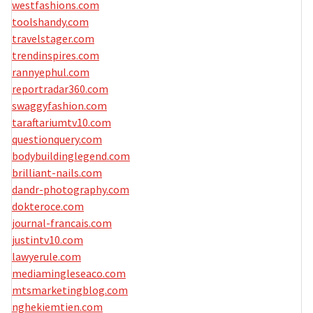
westfashions.com
toolshandy.com
travelstager.com
trendinspires.com
rannyephul.com
reportradar360.com
swaggyfashion.com
taraftariumtv10.com
questionquery.com
bodybuildinglegend.com
brilliant-nails.com
dandr-photography.com
dokteroce.com
journal-francais.com
justintv10.com
lawyerule.com
mediamingleseaco.com
mtsmarketingblog.com
nghekiemtien.com