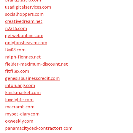
usadigitalservices.com
socialhoppers.com
creativedream.net
n2315.com
getwebonline.com
onlyfansheaven.com
lky08.com
ralph-fiennes.net
fielder-maximum-discount.net
fitfllex.com
genesisbusinesscredit.com
inforuang.com
kindsmarket.com
luvelylife.com
macramb.com
mypet-diary.com
oxweekly.com
panamacitydeckcontractors.com