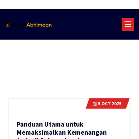
Skip
to
content
Latih strategi bermain Anda melalui slot demo gratis sebelum bermain dengan slot gacor untuk
peluang menang yang lebih besar.
5
OCT 2025
Panduan Utama untuk
Memaksimalkan Kemenangan