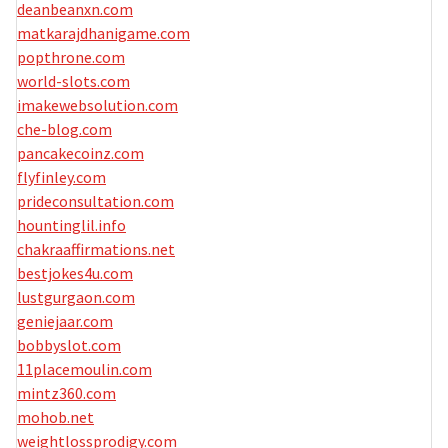
deanbeanxn.com
matkarajdhanigame.com
popthrone.com
world-slots.com
imakewebsolution.com
che-blog.com
pancakecoinz.com
flyfinley.com
prideconsultation.com
hountinglil.info
chakraaffirmations.net
bestjokes4u.com
lustgurgaon.com
geniejaar.com
bobbyslot.com
11placemoulin.com
mintz360.com
mohob.net
weightlossprodigy.com