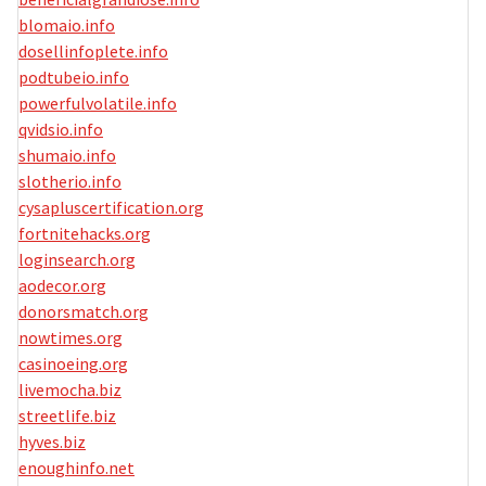
blomaio.info
dosellinfoplete.info
podtubeio.info
powerfulvolatile.info
qvidsio.info
shumaio.info
slotherio.info
cysapluscertification.org
fortnitehacks.org
loginsearch.org
aodecor.org
donorsmatch.org
nowtimes.org
casinoeing.org
livemocha.biz
streetlife.biz
hyves.biz
enoughinfo.net