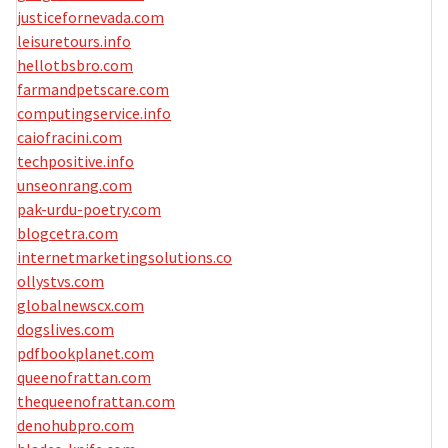
justicefornevada.com
leisuretours.info
hellotbsbro.com
farmandpetscare.com
computingservice.info
caiofracini.com
techpositive.info
unseonrang.com
pak-urdu-poetry.com
blogcetra.com
internetmarketingsolutions.co
ollystvs.com
globalnewscx.com
dogslives.com
pdfbookplanet.com
queenofrattan.com
thequeenofrattan.com
denohubpro.com