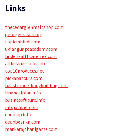
Links
thecedarglenmaltshop.com
georgemason.org
topicinhindi.com
uklanguageacademy.com
lindehealthcarefree.com
allbusinessjobs.info
top10products.net
pickabatours.com
beastmode-bodybuilding.com
financelplan.info
businessfuture.info
infojudibet.com
cbdmap.info
deanbeanxn.com
matkarajdhanigame.com