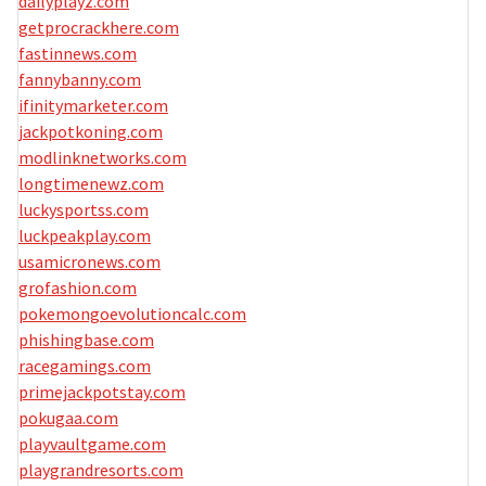
dailyplayz.com
getprocrackhere.com
fastinnews.com
fannybanny.com
ifinitymarketer.com
jackpotkoning.com
modlinknetworks.com
longtimenewz.com
luckysportss.com
luckpeakplay.com
usamicronews.com
grofashion.com
pokemongoevolutioncalc.com
phishingbase.com
racegamings.com
primejackpotstay.com
pokugaa.com
playvaultgame.com
playgrandresorts.com