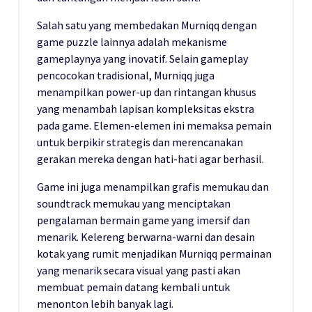
Salah satu yang membedakan Murniqq dengan
game puzzle lainnya adalah mekanisme
gameplaynya yang inovatif. Selain gameplay
pencocokan tradisional, Murniqq juga
menampilkan power-up dan rintangan khusus
yang menambah lapisan kompleksitas ekstra
pada game. Elemen-elemen ini memaksa pemain
untuk berpikir strategis dan merencanakan
gerakan mereka dengan hati-hati agar berhasil.
Game ini juga menampilkan grafis memukau dan
soundtrack memukau yang menciptakan
pengalaman bermain game yang imersif dan
menarik. Kelereng berwarna-warni dan desain
kotak yang rumit menjadikan Murniqq permainan
yang menarik secara visual yang pasti akan
membuat pemain datang kembali untuk
menonton lebih banyak lagi.