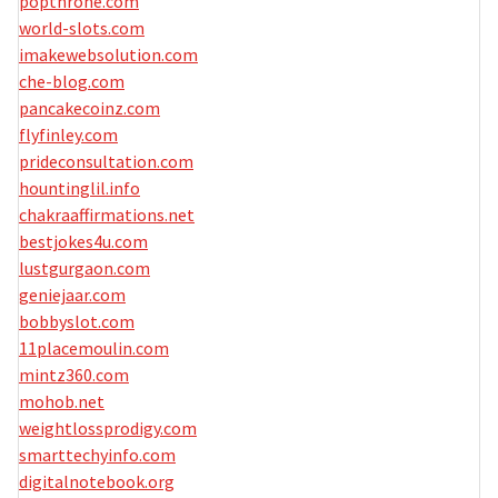
popthrone.com
world-slots.com
imakewebsolution.com
che-blog.com
pancakecoinz.com
flyfinley.com
prideconsultation.com
hountinglil.info
chakraaffirmations.net
bestjokes4u.com
lustgurgaon.com
geniejaar.com
bobbyslot.com
11placemoulin.com
mintz360.com
mohob.net
weightlossprodigy.com
smarttechyinfo.com
digitalnotebook.org