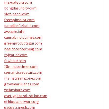
maxualguru.com
bongdasuncity.com
slot-pachi.com
freespinsslot.com
paradisefurballs.com
aveuere.info
cannabinoidtimes.com
greenproductsgui.com
healthconcerning.com
rojgarind.com
fewhour.com
18minutetimer.com
semanticseostars.com
mainstreamzone.com
growmarijuanas.com
webnshare.com
overlygeneralization.com
ethiopianetwork.org
gadgetsmesh.com