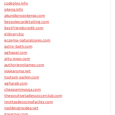
codeplex.info
okena.info
akunidpropokerqq.com
bespokecardetailing.com
bestfriendscredit.com
elibrary.biz
eczema-naturalcures.com
astro-bath.com
aghapal.com
altu-expo.com
authorjennijames.com
viajearoma.net
tsutsuji-parkin.com
agharab.com
cheapammousa.com
thepositiveladiessoccerclub.com
recetasdecocinafaciles.com
naildesignsidea.net
greatpai.com