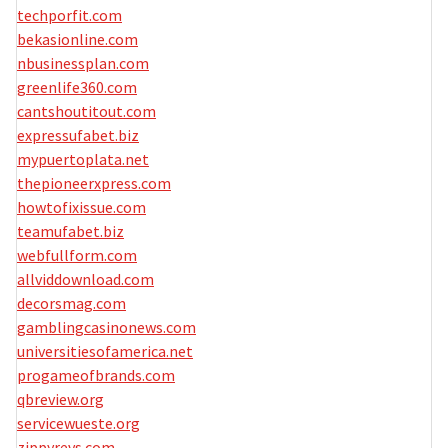
techporfit.com
bekasionline.com
nbusinessplan.com
greenlife360.com
cantshoutitout.com
expressufabet.biz
mypuertoplata.net
thepioneerxpress.com
howtofixissue.com
teamufabet.biz
webfullform.com
allviddownload.com
decorsmag.com
gamblingcasinonews.com
universitiesofamerica.net
progameofbrands.com
qbreview.org
servicewueste.org
zippyrevs.com