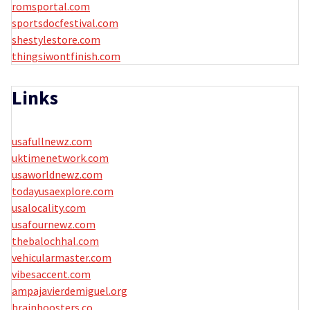
romsportal.com
sportsdocfestival.com
shestylestore.com
thingsiwontfinish.com
Links
usafullnewz.com
uktimenetwork.com
usaworldnewz.com
todayusaexplore.com
usalocality.com
usafournewz.com
thebalochhal.com
vehicularmaster.com
vibesaccent.com
ampajavierdemiguel.org
brainboosters.co