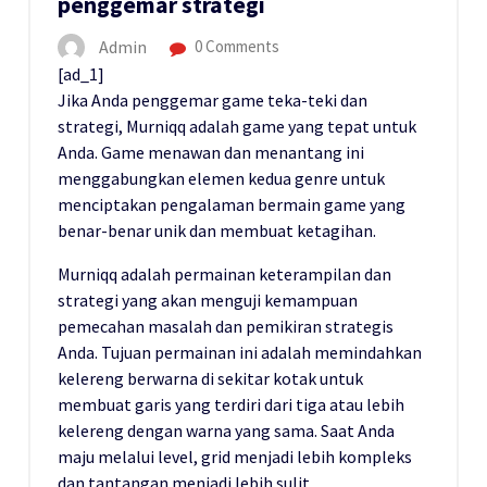
penggemar strategi
Admin
0 Comments
[ad_1]
Jika Anda penggemar game teka-teki dan
strategi, Murniqq adalah game yang tepat untuk
Anda. Game menawan dan menantang ini
menggabungkan elemen kedua genre untuk
menciptakan pengalaman bermain game yang
benar-benar unik dan membuat ketagihan.
Murniqq adalah permainan keterampilan dan
strategi yang akan menguji kemampuan
pemecahan masalah dan pemikiran strategis
Anda. Tujuan permainan ini adalah memindahkan
kelereng berwarna di sekitar kotak untuk
membuat garis yang terdiri dari tiga atau lebih
kelereng dengan warna yang sama. Saat Anda
maju melalui level, grid menjadi lebih kompleks
dan tantangan menjadi lebih sulit.