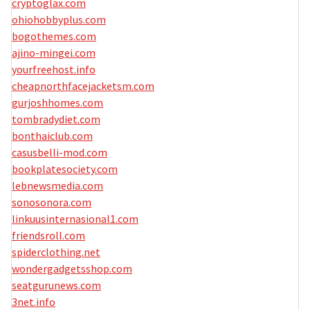
cryptoglax.com
ohiohobbyplus.com
bogothemes.com
ajino-mingei.com
yourfreehost.info
cheapnorthfacejacketsm.com
gurjoshhomes.com
tombradydiet.com
bonthaiclub.com
casusbelli-mod.com
bookplatesociety.com
lebnewsmedia.com
sonosonora.com
linkuusinternasional1.com
friendsroll.com
spiderclothing.net
wondergadgetsshop.com
seatgurunews.com
3net.info