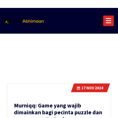
Skip
to
content
Latih strategi bermain Anda melalui slot demo gratis sebelum bermain dengan slot gacor untuk
peluang menang yang lebih besar.
17
NOV 2024
Murniqq: Game yang wajib
dimainkan bagi pecinta puzzle dan