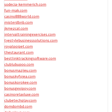
sodecia-kemmerich.com
fun-mak.com
casino888world.com
misterdbnb.com
jkmezcal.com
intervaltrainingexercises.com
tyestylebusinesssolutions.com
royalpoipet.com
thestaurant.com
bestlinktrackingsoftware.com
clublubupoo.com
bonusmazijeu.com
bonuskyfojea.com
bonuskorokee.com
bonusgexipoy.com
casinorelaxluxe.com
clubetechplay.com
domdombd.com