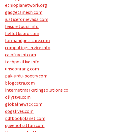
ethiopianetwork.org
gadgetsmesh.com
justicefornevada.com
leisuretours.info
hellotbsbro.com
farmandpetscare.com
computingservice.info
caiofracini.com
techpositive.info
unseonrang.com
pak-urdu-poetry.com
blogcetra.com
internetmarketingsolutions.co
ollystvs.com
globalnewscx.com
dogslives.com
pdfbookplanet.com
queenofrattan.com