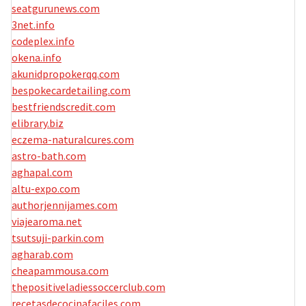
seatgurunews.com
3net.info
codeplex.info
okena.info
akunidpropokerqq.com
bespokecardetailing.com
bestfriendscredit.com
elibrary.biz
eczema-naturalcures.com
astro-bath.com
aghapal.com
altu-expo.com
authorjennijames.com
viajearoma.net
tsutsuji-parkin.com
agharab.com
cheapammousa.com
thepositiveladiessoccerclub.com
recetasdecocinafaciles.com