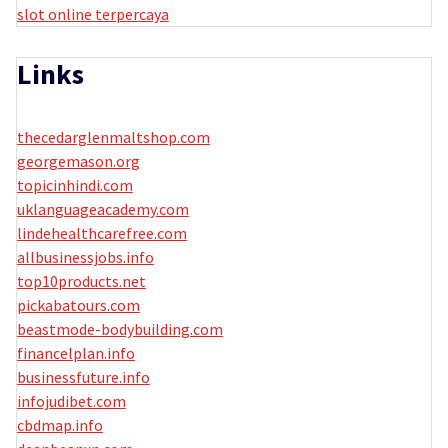
slot online terpercaya
Links
thecedarglenmaltshop.com
georgemason.org
topicinhindi.com
uklanguageacademy.com
lindehealthcarefree.com
allbusinessjobs.info
top10products.net
pickabatours.com
beastmode-bodybuilding.com
financelplan.info
businessfuture.info
infojudibet.com
cbdmap.info