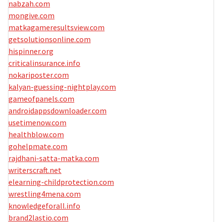
nabzah.com
mongive.com
matkagameresultsview.com
getsolutionsonline.com
hispinner.org
criticalinsurance.info
nokariposter.com
kalyan-guessing-nightplay.com
gameofpanels.com
androidappsdownloader.com
usetimenow.com
healthblow.com
gohelpmate.com
rajdhani-satta-matka.com
writerscraft.net
elearning-childprotection.com
wrestling4mena.com
knowledgeforall.info
brand2lastio.com