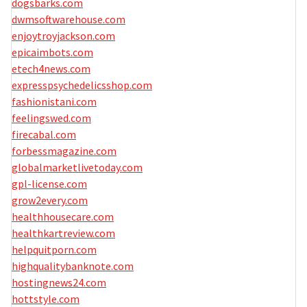
dogsbarks.com
dwmsoftwarehouse.com
enjoytroyjackson.com
epicaimbots.com
etech4news.com
expresspsychedelicsshop.com
fashionistani.com
feelingswed.com
firecabal.com
forbessmagazine.com
globalmarketlivetoday.com
gpl-license.com
grow2every.com
healthhousecare.com
healthkartreview.com
helpquitporn.com
highqualitybanknote.com
hostingnews24.com
hottstyle.com