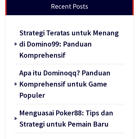
Recent Posts
Strategi Teratas untuk Menang
di Domino99: Panduan
Komprehensif
Apa itu Dominoqq? Panduan
Komprehensif untuk Game
Populer
Menguasai Poker88: Tips dan
Strategi untuk Pemain Baru