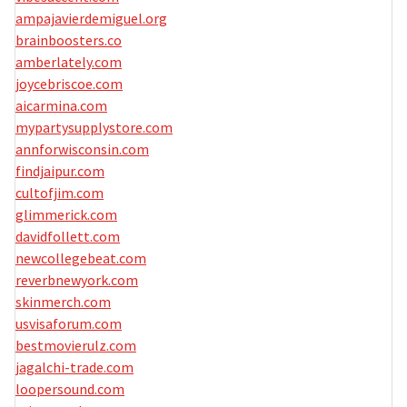
ampajavierdemiguel.org
brainboosters.co
amberlately.com
joycebriscoe.com
aicarmina.com
mypartysupplystore.com
annforwisconsin.com
findjaipur.com
cultofjim.com
glimmerick.com
davidfollett.com
newcollegebeat.com
reverbnewyork.com
skinmerch.com
usvisaforum.com
bestmovierulz.com
jagalchi-trade.com
loopersound.com