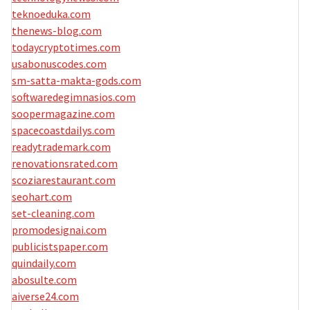
teknoeduka.com
thenews-blog.com
todaycryptotimes.com
usabonuscodes.com
sm-satta-makta-gods.com
softwaredegimnasios.com
soopermagazine.com
spacecoastdailys.com
readytrademark.com
renovationsrated.com
scoziarestaurant.com
seohart.com
set-cleaning.com
promodesignai.com
publicistspaper.com
quindaily.com
abosulte.com
aiverse24.com