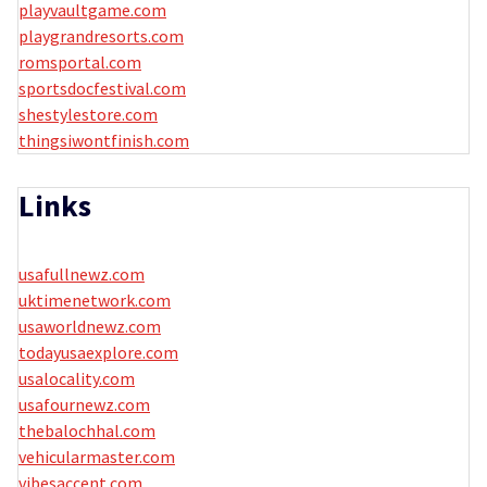
playvaultgame.com
playgrandresorts.com
romsportal.com
sportsdocfestival.com
shestylestore.com
thingsiwontfinish.com
Links
usafullnewz.com
uktimenetwork.com
usaworldnewz.com
todayusaexplore.com
usalocality.com
usafournewz.com
thebalochhal.com
vehicularmaster.com
vibesaccent.com