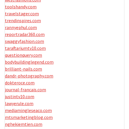
toolshandy.com
travelstager.com
trendinspires.com
rannyephul.com
reportradar360.com
swaggyfashion.com
taraftariumtv10.com
questionquery.com
bodybuildinglegend.com
brilliant-nails.com
dandr-photography.com
dokteroce.com
journal-francais.com
justintv10.com
lawyerule.com
mediamingleseaco.com
mtsmarketingblog.com
nghekiemtien.com