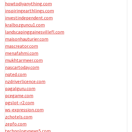
howtodiyanything.com
inspiringearthlings.com
investindependent.com
kralbozguncu1.com
landscapinggainesvillefl.com
maisonhauturier.com
mascreator.com
menafahmi.com
mukhtarmeer.com
nascartoday.com
nqted.com
nzdriverlicence.com
pagalguru.com
pcegame.com
pgslot-r2.com
ws-expression.com
zchotels.com
zepfo.com
technologynews5.com