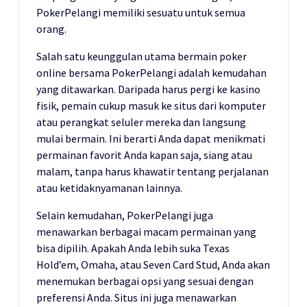
PokerPelangi memiliki sesuatu untuk semua
orang.
Salah satu keunggulan utama bermain poker
online bersama PokerPelangi adalah kemudahan
yang ditawarkan. Daripada harus pergi ke kasino
fisik, pemain cukup masuk ke situs dari komputer
atau perangkat seluler mereka dan langsung
mulai bermain. Ini berarti Anda dapat menikmati
permainan favorit Anda kapan saja, siang atau
malam, tanpa harus khawatir tentang perjalanan
atau ketidaknyamanan lainnya.
Selain kemudahan, PokerPelangi juga
menawarkan berbagai macam permainan yang
bisa dipilih. Apakah Anda lebih suka Texas
Hold’em, Omaha, atau Seven Card Stud, Anda akan
menemukan berbagai opsi yang sesuai dengan
preferensi Anda. Situs ini juga menawarkan