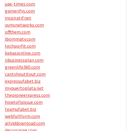
uae-times.com
gamerifys.com
inspiratif.net
vsmsnetworks.com
offthem.com
ibommatv.com
techporfit.com
bekasionline.com
nbusinessplan.com
greenlife360.com
cantshoutitout.com
expressufabet.biz
mypuertoplata.net
thepioneerxpress.com
howtofixissue.com
teamufabet.biz
webfullform.com
allviddownload.com
decorsmag.com