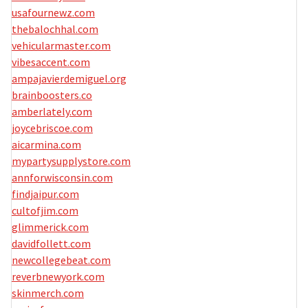
usafournewz.com
thebalochhal.com
vehicularmaster.com
vibesaccent.com
ampajavierdemiguel.org
brainboosters.co
amberlately.com
joycebriscoe.com
aicarmina.com
mypartysupplystore.com
annforwisconsin.com
findjaipur.com
cultofjim.com
glimmerick.com
davidfollett.com
newcollegebeat.com
reverbnewyork.com
skinmerch.com