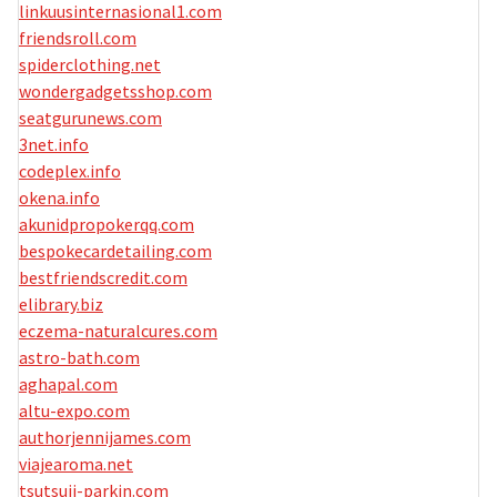
linkuusinternasional1.com
friendsroll.com
spiderclothing.net
wondergadgetsshop.com
seatgurunews.com
3net.info
codeplex.info
okena.info
akunidpropokerqq.com
bespokecardetailing.com
bestfriendscredit.com
elibrary.biz
eczema-naturalcures.com
astro-bath.com
aghapal.com
altu-expo.com
authorjennijames.com
viajearoma.net
tsutsuji-parkin.com