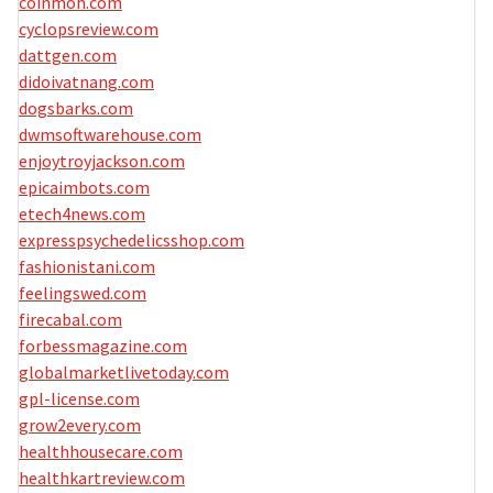
coinmoh.com
cyclopsreview.com
dattgen.com
didoivatnang.com
dogsbarks.com
dwmsoftwarehouse.com
enjoytroyjackson.com
epicaimbots.com
etech4news.com
expresspsychedelicsshop.com
fashionistani.com
feelingswed.com
firecabal.com
forbessmagazine.com
globalmarketlivetoday.com
gpl-license.com
grow2every.com
healthhousecare.com
healthkartreview.com