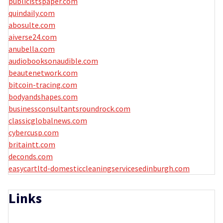
publicistspaper.com
quindaily.com
abosulte.com
aiverse24.com
anubella.com
audiobooksonaudible.com
beautenetwork.com
bitcoin-tracing.com
bodyandshapes.com
businessconsultantsroundrock.com
classicglobalnews.com
cybercusp.com
britaintt.com
deconds.com
easycartltd-domesticcleaningservicesedinburgh.com
Links