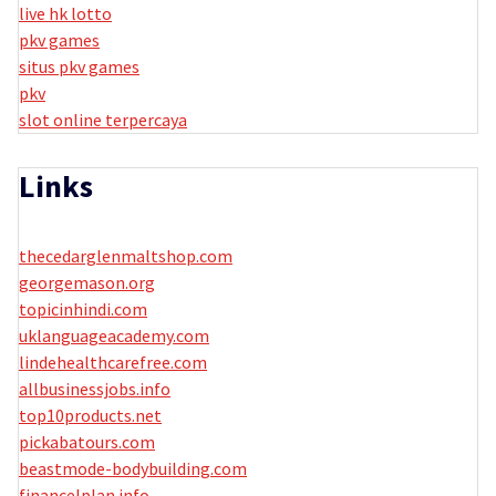
live hk lotto
pkv games
situs pkv games
pkv
slot online terpercaya
Links
thecedarglenmaltshop.com
georgemason.org
topicinhindi.com
uklanguageacademy.com
lindehealthcarefree.com
allbusinessjobs.info
top10products.net
pickabatours.com
beastmode-bodybuilding.com
financelplan.info