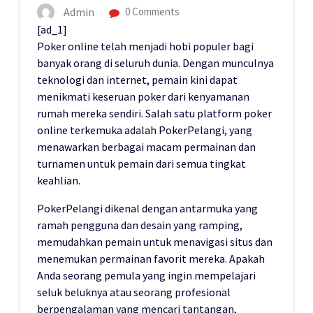
Admin
0 Comments
[ad_1]
Poker online telah menjadi hobi populer bagi
banyak orang di seluruh dunia. Dengan munculnya
teknologi dan internet, pemain kini dapat
menikmati keseruan poker dari kenyamanan
rumah mereka sendiri. Salah satu platform poker
online terkemuka adalah PokerPelangi, yang
menawarkan berbagai macam permainan dan
turnamen untuk pemain dari semua tingkat
keahlian.
PokerPelangi dikenal dengan antarmuka yang
ramah pengguna dan desain yang ramping,
memudahkan pemain untuk menavigasi situs dan
menemukan permainan favorit mereka. Apakah
Anda seorang pemula yang ingin mempelajari
seluk beluknya atau seorang profesional
berpengalaman yang mencari tantangan,