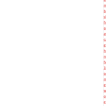
m
b
s
f
p
a
c
g
h
r
f
1
s
m
g
w
o
e