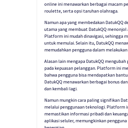
online ini menawarkan berbagai macam per
roulette, serta opsi taruhan olahraga.
Namun apa yang membedakan DatukQQ denga
utama yang membuat DatukQQ menonjol a
Platform ini mudah dinavigasi, sehingga
untuk memulai. Selain itu, DatukQQ mena
memudahkan pengguna dalam melakukan de
Alasan lain mengapa DatukQQ mengubah pe
pada kepuasan pelanggan. Platform ini 
bahwa pengguna bisa mendapatkan bantua
DatukQQ menawarkan berbagai bonus dan 
dan kembali lagi.
Namun mungkin cara paling signifikan Da
melalui penggunaan teknologi. Platform i
memastikan informasi pribadi dan keuang
aplikasi seluler, memungkinkan pengguna
bepergian.