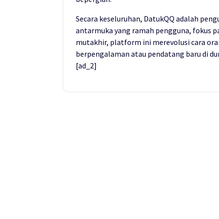
Secara keseluruhan, DatukQQ adalah pengu
antarmuka yang ramah pengguna, fokus p
mutakhir, platform ini merevolusi cara ora
berpengalaman atau pendatang baru di duni
[ad_2]