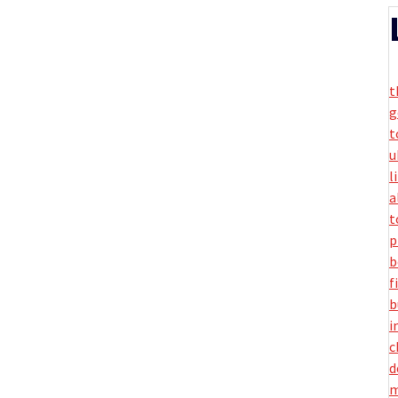
t
g
t
u
l
a
t
p
b
f
b
i
c
d
m