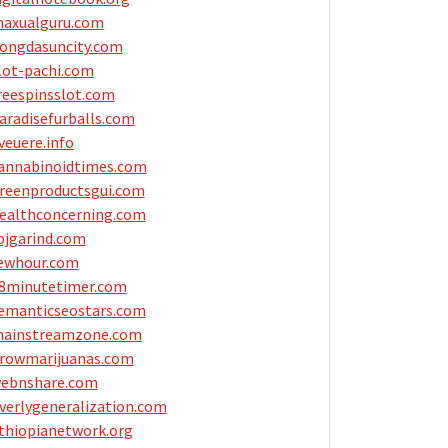
axualguru.com
ongdasuncity.com
lot-pachi.com
reespinsslot.com
aradisefurballs.com
veuere.info
annabinoidtimes.com
reenproductsgui.com
ealthconcerning.com
ojgarind.com
ewhour.com
8minutetimer.com
emanticseostars.com
ainstreamzone.com
rowmarijuanas.com
ebnshare.com
verlygeneralization.com
thiopianetwork.org