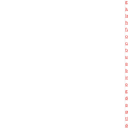
g
j
l
h
f
c
c
t
u
p
b
i
o
g
d
p
q
t
d