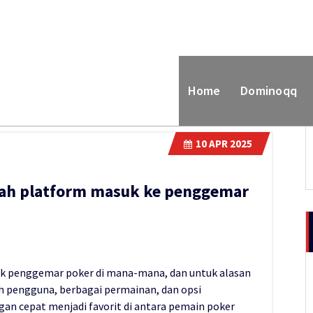
Home
Dominoqq
ngan slot gacor untuk peluang menang yang lebih besar.
10
APR 2025
lah platform masuk ke penggemar
uk penggemar poker di mana-mana, dan untuk alasan
 pengguna, berbagai permainan, dan opsi
n cepat menjadi favorit di antara pemain poker