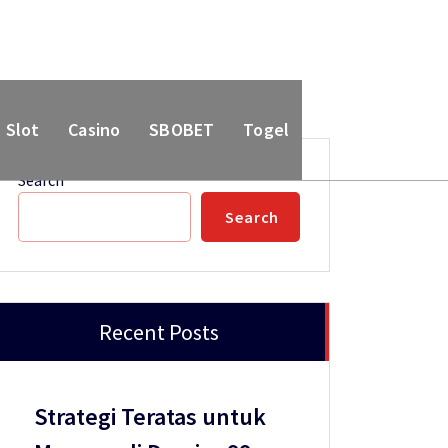
Slot
Casino
SBOBET
Togel
Search
Search
Recent Posts
Strategi Teratas untuk