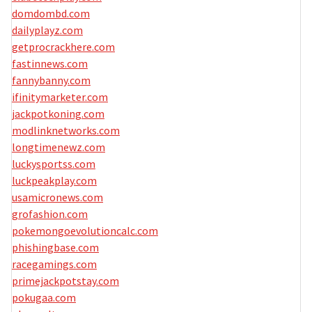
domdombd.com
dailyplayz.com
getprocrackhere.com
fastinnews.com
fannybanny.com
ifinitymarketer.com
jackpotkoning.com
modlinknetworks.com
longtimenewz.com
luckysportss.com
luckpeakplay.com
usamicronews.com
grofashion.com
pokemongoevolutioncalc.com
phishingbase.com
racegamings.com
primejackpotstay.com
pokugaa.com