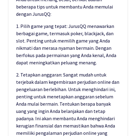
beberapa tips untuk membantu Anda memulai
dengan JurusQQ:
1. Pilih game yang tepat: JurusQQ menawarkan
berbagai game, termasuk poker, blackjack, dan
slot. Penting untuk memilih game yang Anda
nikmati dan merasa nyaman bermain. Dengan
berfokus pada permainan yang Anda kenal, Anda
dapat meningkatkan peluang menang.
2. Tetapkan anggaran: Sangat mudah untuk
terjebak dalam kegembiraan perjudian online dan
pengeluaran berlebihan. Untuk menghindari ini,
penting untuk menetapkan anggaran sebelum
Anda mulai bermain. Tentukan berapa banyak
uang yang ingin Anda belanjakan dan tetap
padanya. Ini akan membantu Anda menghindari
kerugian finansial dan memastikan bahwa Anda
memiliki pengalaman perjudian online yang