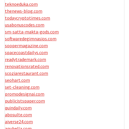
teknoeduka.com
thenews-blog.com
todaycryptotimes.com
usabonuscodes.com
sm-satta-makta-gods.com
softwaredegimnasios.com
soopermagazine.com
spacecoastdailys.com
readytrademark.com
renovationsrated.com
scoziarestaurant.com
seohart.com
set-cleaning.com
promodesignai.com
publicistspaper.com
quindaily.com
abosulte.com
aiverse24.com
anubella.com