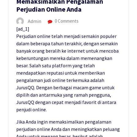
Memaksimalkan Pengalaman
Perjudian Online Anda
Admin
0 Comments
[ad_1]
Perjudian online telah menjadi semakin populer
dalam beberapa tahun terakhir, dengan semakin
banyak orang beralih ke internet untuk mencoba
keberuntungan mereka dalam memenangkan
besar. Salah satu platform yang telah
mendapatkan reputasi untuk memberikan
pengalaman judi online terkemuka adalah
JurusQQ. Dengan berbagai macam game untuk
dipilih dan antarmuka yang ramah pengguna,
JurusQQ dengan cepat menjadi favorit di antara
penjudi online.
Jika Anda ingin memaksimalkan pengalaman
perjudian online Anda dan meningkatkan peluang
Anda untuk menang besar, berikut adalah