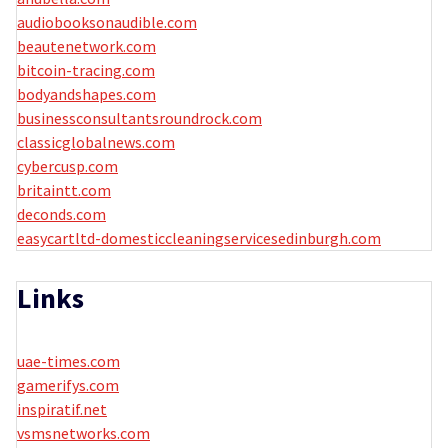
audiobooksonaudible.com
beautenetwork.com
bitcoin-tracing.com
bodyandshapes.com
businessconsultantsroundrock.com
classicglobalnews.com
cybercusp.com
britaintt.com
deconds.com
easycartltd-domesticcleaningservicesedinburgh.com
Links
uae-times.com
gamerifys.com
inspiratif.net
vsmsnetworks.com