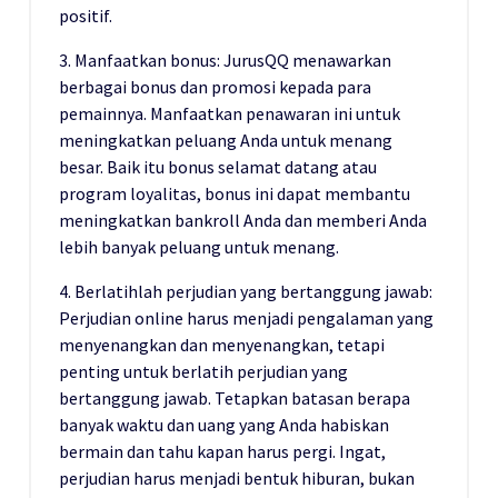
positif.
3. Manfaatkan bonus: JurusQQ menawarkan
berbagai bonus dan promosi kepada para
pemainnya. Manfaatkan penawaran ini untuk
meningkatkan peluang Anda untuk menang
besar. Baik itu bonus selamat datang atau
program loyalitas, bonus ini dapat membantu
meningkatkan bankroll Anda dan memberi Anda
lebih banyak peluang untuk menang.
4. Berlatihlah perjudian yang bertanggung jawab:
Perjudian online harus menjadi pengalaman yang
menyenangkan dan menyenangkan, tetapi
penting untuk berlatih perjudian yang
bertanggung jawab. Tetapkan batasan berapa
banyak waktu dan uang yang Anda habiskan
bermain dan tahu kapan harus pergi. Ingat,
perjudian harus menjadi bentuk hiburan, bukan