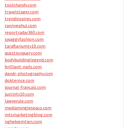
toolshandy.com
travelstager.com
trendinspires.com
rannyephul.com
reportradar360.com
swaggyfashion.com
taraftariumtv10.com
questionquery.com
bodybuildinglegend.com
brilliant-nails.com
dandr-photography.com
dokteroce.com
journal-francais.com
justintv10.com
lawyerule.com
mediamingleseaco.com
mtsmarketingblog.com
nghekiemtien.com