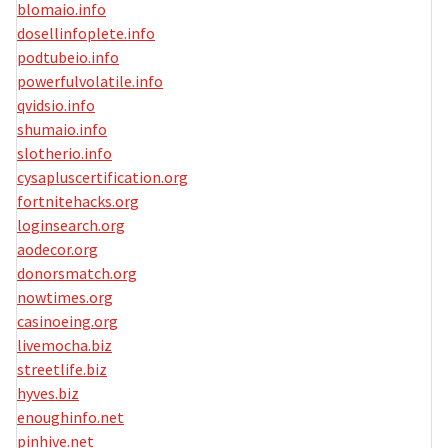
blomaio.info
dosellinfoplete.info
podtubeio.info
powerfulvolatile.info
qvidsio.info
shumaio.info
slotherio.info
cysapluscertification.org
fortnitehacks.org
loginsearch.org
aodecor.org
donorsmatch.org
nowtimes.org
casinoeing.org
livemocha.biz
streetlife.biz
hyves.biz
enoughinfo.net
pinhive.net