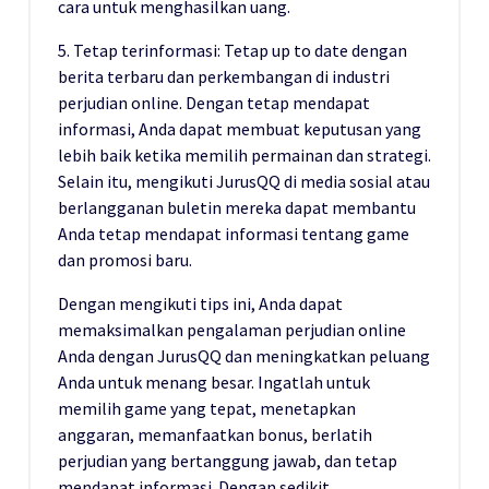
cara untuk menghasilkan uang.
5. Tetap terinformasi: Tetap up to date dengan
berita terbaru dan perkembangan di industri
perjudian online. Dengan tetap mendapat
informasi, Anda dapat membuat keputusan yang
lebih baik ketika memilih permainan dan strategi.
Selain itu, mengikuti JurusQQ di media sosial atau
berlangganan buletin mereka dapat membantu
Anda tetap mendapat informasi tentang game
dan promosi baru.
Dengan mengikuti tips ini, Anda dapat
memaksimalkan pengalaman perjudian online
Anda dengan JurusQQ dan meningkatkan peluang
Anda untuk menang besar. Ingatlah untuk
memilih game yang tepat, menetapkan
anggaran, memanfaatkan bonus, berlatih
perjudian yang bertanggung jawab, dan tetap
mendapat informasi. Dengan sedikit