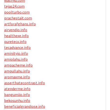
wasirku.com
tejas24.com
poolturbo.com
prachestait.com
artforafghans.info
airvendio.info
healthexe.info
puretecx.info
tecadvance.info
aminityio.info
amiolahu.info
ampacheme.info
ampullahu.info
aromaxme.info
asserthatecontrast.info
atenderme.info
bangumiio.info
bekosunhu.info
beneficialgrandiose.info