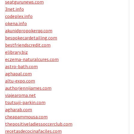
seatgurunews.com
3net.info
codeplex.info
okena.info
akunidpropokerqq.com
bespokecardetailing.com
bestfriendscredit.com
elibrary.biz
eczema-naturalcures.com
astro-bath.com
aghapal.com
altu-expo.com
authorjennijames.com
viajearoma.net
tsutsuji-parkin.com
agharab.com
cheapammousa.com
thepositiveladiessoccerclub.com
recetasdecocinafaciles.com