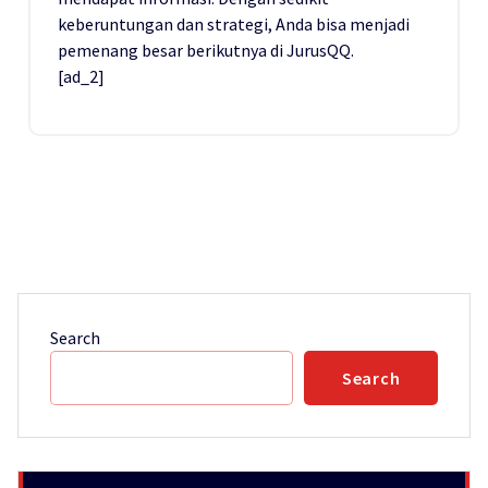
keberuntungan dan strategi, Anda bisa menjadi
pemenang besar berikutnya di JurusQQ.
[ad_2]
Search
Search