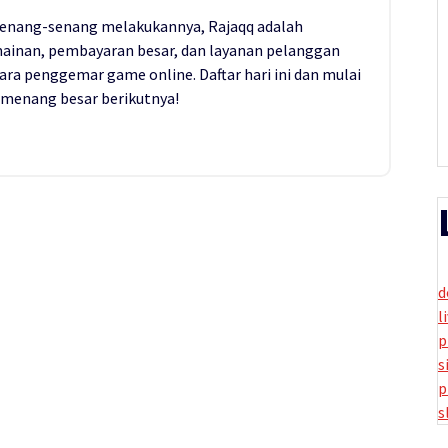
rsenang-senang melakukannya, Rajaqq adalah
ainan, pembayaran besar, dan layanan pelanggan
ara penggemar game online. Daftar hari ini dan mulai
pemenang besar berikutnya!
d
l
p
s
p
s