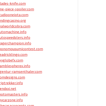
lades-knife.com
ne-piece-spoiler.com
tudiooneiota.com
indingcasino.org
ealworldcobra.com
utomachine.info
utospeedsters.info
agerchampion.info
onomousumicontest.com
eadricklingo.com
kyglobefx.com
amblespherex.info
gentur-ramsenthaler.com
omdesigns.com
riptrekker.info
endxxi.net
otomasters.info
ycarzone.info
ibecasaconcepts.com