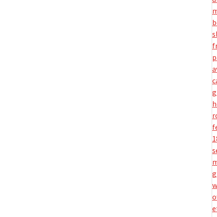
m
b
s
f
p
a
c
g
h
r
f
1
s
m
g
w
o
e