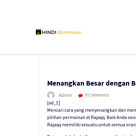
Skip
to
content
Latih strategi bermain Anda melalui slot demo gratis sebelum bermain de
Menangkan Besar dengan B
Admin
0 Comments
[ad_1]
Mencari cara yang menyenangkan dan meng
pilihan permainan di Rajaqq. Baik Anda s
Rajaqq memiliki sesuatu untuk semua oran