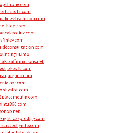
opthrone.com
orld-slots.com
makewebsolution.com
he-blog.com
ancakecoinz.com
lyfinley.com
rideconsultation.com
ountinglil.info
hakraaffirmations.net
estjokes4u.com
ustgurgaon.com
eniejaar.com
obbyslot.com
1placemoulin.com
intz360.com
ohob.net
eightlossprodigy.com
marttechyinfo.com
igitalnotebook.org