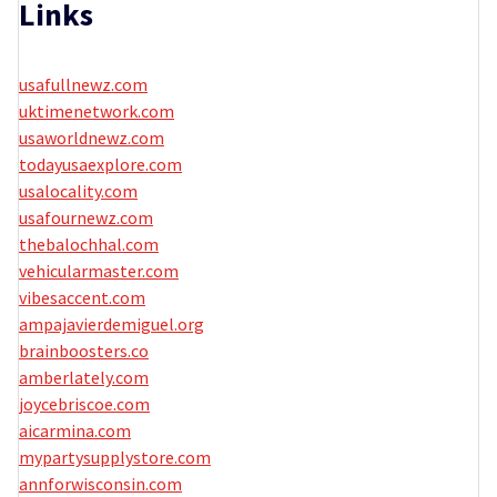
Links
usafullnewz.com
uktimenetwork.com
usaworldnewz.com
todayusaexplore.com
usalocality.com
usafournewz.com
thebalochhal.com
vehicularmaster.com
vibesaccent.com
ampajavierdemiguel.org
brainboosters.co
amberlately.com
joycebriscoe.com
aicarmina.com
mypartysupplystore.com
annforwisconsin.com