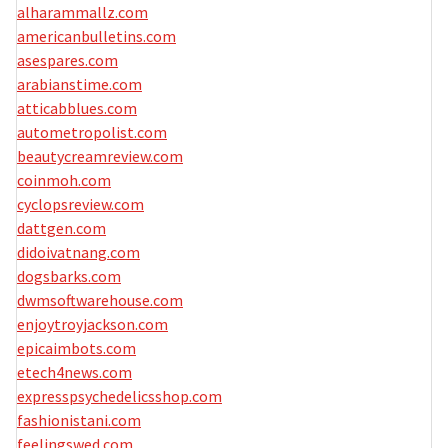
alharammallz.com
americanbulletins.com
asespares.com
arabianstime.com
atticabblues.com
autometropolist.com
beautycreamreview.com
coinmoh.com
cyclopsreview.com
dattgen.com
didoivatnang.com
dogsbarks.com
dwmsoftwarehouse.com
enjoytroyjackson.com
epicaimbots.com
etech4news.com
expresspsychedelicsshop.com
fashionistani.com
feelingswed.com