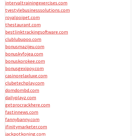
intervaltrainingexercises.com
tyestylebusinesssolutions.com
royalpoipet.com
thestaurant.com
bestlinktrackingsoftware.com
clublubupoo.com
bonusmazijeu.com
bonuskyfojea.com
bonuskorokee.com
bonusgexipoy.com
casinorelaxluxe.com
clubetechplay.com
domdombd.com
dailyplayz.com
getprocrackhere.com
fastinnews.com
fannybanny.com
ifinitymarketer.com
jackpotkoning.com