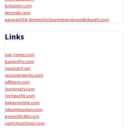
britaintt.com
deconds.com
easycartltd-domesticcleaningservicesedinburgh.com
Links
uae-times.com
gamerifys.com
inspiratif.net
vsmsnetworks.com
offthem.com
ibommatv.com
techporfit.com
bekasionline.com
nbusinessplan.com
greenlife360.com
cantshoutitout.com