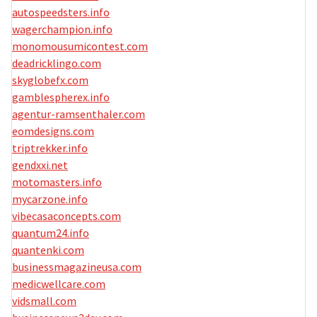
autospeedsters.info
wagerchampion.info
monomousumicontest.com
deadricklingo.com
skyglobefx.com
gamblespherex.info
agentur-ramsenthaler.com
eomdesigns.com
triptrekker.info
gendxxi.net
motomasters.info
mycarzone.info
vibecasaconcepts.com
quantum24.info
quantenki.com
businessmagazineusa.com
medicwellcare.com
vidsmall.com