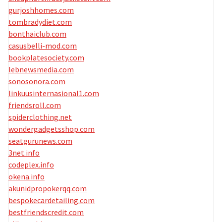
gurjoshhomes.com
tombradydiet.com
bonthaiclub.com
casusbelli-mod.com
bookplatesociety.com
lebnewsmedia.com
sonosonora.com
linkuusinternasional1.com
friendsroll.com
spiderclothing.net
wondergadgetsshop.com
seatgurunews.com
3net.info
codeplex.info
okena.info
akunidpropokerqq.com
bespokecardetailing.com
bestfriendscredit.com