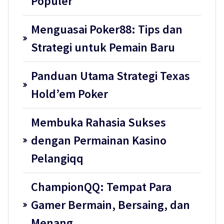
Populer
Menguasai Poker88: Tips dan
Strategi untuk Pemain Baru
Panduan Utama Strategi Texas
Hold’em Poker
Membuka Rahasia Sukses
dengan Permainan Kasino
Pelangiqq
ChampionQQ: Tempat Para
Gamer Bermain, Bersaing, dan
Menang