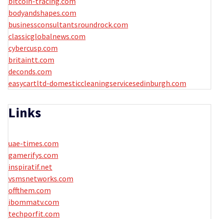
bitcoin-tracing.com
bodyandshapes.com
businessconsultantsroundrock.com
classicglobalnews.com
cybercusp.com
britaintt.com
deconds.com
easycartltd-domesticcleaningservicesedinburgh.com
Links
uae-times.com
gamerifys.com
inspiratif.net
vsmsnetworks.com
offthem.com
ibommatv.com
techporfit.com