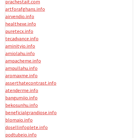
prachestait.com
artforafghans.info
airvendio.info
healthexe.info
puretecx.info
tecadvance.info
aminityio.info
amiolahu.info
ampacheme.info
ampullahu.info
aromaxme.info
asserthatecontrast.info
atenderme.info
bangumiio.info
bekosunhu.info
beneficialgrandiose.info
blomaio.info
dosellinfoplete.info
podtubeio.info