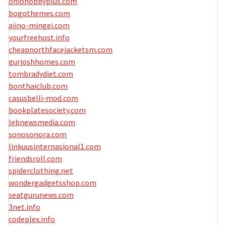
ohiohobbyplus.com
bogothemes.com
ajino-mingei.com
yourfreehost.info
cheapnorthfacejacketsm.com
gurjoshhomes.com
tombradydiet.com
bonthaiclub.com
casusbelli-mod.com
bookplatesociety.com
lebnewsmedia.com
sonosonora.com
linkuusinternasional1.com
friendsroll.com
spiderclothing.net
wondergadgetsshop.com
seatgurunews.com
3net.info
codeplex.info