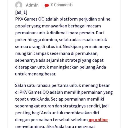
Admin
0 Comments
[ad_1]
PKV Games QQ adalah platform perjudian online
populer yang menawarkan berbagai macam
permainan untuk dinikmati para pemain. Dari
poker hingga domino, selalu ada sesuatu untuk
semua orang di situs ini. Meskipun permainannya
mungkin tampak sederhana di permukaan,
sebenarnya ada sejumlah strategi yang dapat
diterapkan untuk meningkatkan peluang Anda
untuk menang besar.
Salah satu rahasia pertama untuk menang besar
di PKV Games QQ adalah memilih permainan yang
tepat untuk Anda. Setiap permainan memiliki
seperangkat aturan dan strateginya sendiri, jadi
penting bagi Anda untuk membiasakan diri
dengan permainan tersebut sebelum
qq online
menyelaminya. Jika Anda baru mengenal