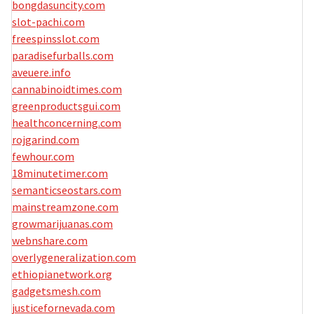
bongdasuncity.com
slot-pachi.com
freespinsslot.com
paradisefurballs.com
aveuere.info
cannabinoidtimes.com
greenproductsgui.com
healthconcerning.com
rojgarind.com
fewhour.com
18minutetimer.com
semanticseostars.com
mainstreamzone.com
growmarijuanas.com
webnshare.com
overlygeneralization.com
ethiopianetwork.org
gadgetsmesh.com
justicefornevada.com