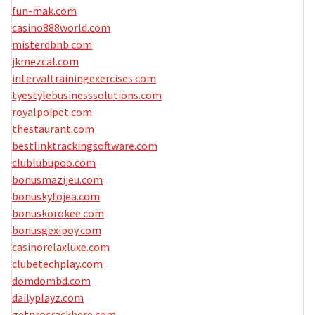
fun-mak.com
casino888world.com
misterdbnb.com
jkmezcal.com
intervaltrainingexercises.com
tyestylebusinesssolutions.com
royalpoipet.com
thestaurant.com
bestlinktrackingsoftware.com
clublubupoo.com
bonusmazijeu.com
bonuskyfojea.com
bonuskorokee.com
bonusgexipoy.com
casinorelaxluxe.com
clubetechplay.com
domdombd.com
dailyplayz.com
getprocrackhere.com