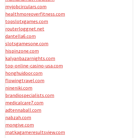
myjobcirculars.com
healthmoreoverfitness.com
topslotxgames.com
routerloggnet.net
dantella6.com
slotsgamesone.com
hispinzone.com
kalyanbazarnights.com
top-online-casino-usa.com
honghuidoor.com
flowingtravel.com
nineniki.com
brandiospecialists.com
medicalcare7.com
adtennaball.com
nabzah.com
mongive.com
matkagameresultsview.com