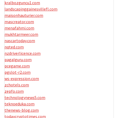
kralbozguncu1.com
landscapinggainesvillefl.com
maisonhauturier.com
mascreator.com
menafahmi.com
mukhtarmeer.com
nascartoday.com
nqted.com
nzdriverlicence.com
pagalguru.com
pcegame.com
pgslot-r2.com
ws-expression.com
zchotels.com
zepfo.com
technologynews5.com
teknoeduka.com
thenews-blog.com
todaycryptotimes.com