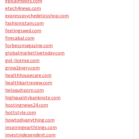
epicaimbots.com
etech4news.com
expresspsychedelicsshop.com
fashionistani.com
feelingswed.com
firecabal.com
forbessmagazine.com
globalmarketlivetoday.com
gpl-license.com
grow2every.com
healthhousecare.com
healthkartreview.com
helpquitporn.com
highqualitybanknote.com
hostingnews24.com
hottstyle.com
howtodiyanything.com
inspiringearthlings.com
investindependent.com