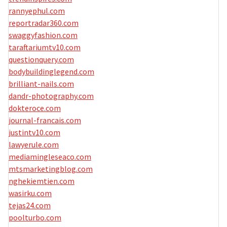
rannyephul.com
reportradar360.com
swaggyfashion.com
taraftariumtv10.com
questionquery.com
bodybuildinglegend.com
brilliant-nails.com
dandr-photography.com
dokteroce.com
journal-francais.com
justintv10.com
lawyerule.com
mediamingleseaco.com
mtsmarketingblog.com
nghekiemtien.com
wasirku.com
tejas24.com
poolturbo.com