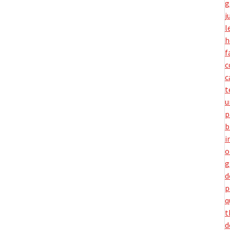
g
j
l
h
f
c
c
t
u
p
b
i
o
g
d
p
q
t
d