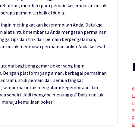
perebutkan, memberi para pemain kesempatan untuk
erapa pemain terbaik di dunia.
a ingin meningkatkan keterampilan Anda, Datukqq
an alat untuk membantu Anda mengasah permainan
ingga tips dan trik dari pemain berpengalaman,
kan untuk membawa permainan poker Anda ke level
n utama bagi penggemar poker yang ingin
an. Dengan platform yang aman, berbagai permainan
anfaat untuk pemain dari semua tingkat
ng sempurna untuk mengalami kegembiraan dan
d
da sendiri. Jadi mengapa menunggu? Daftar untuk
l
an menuju kemuliaan poker!
p
s
p
s