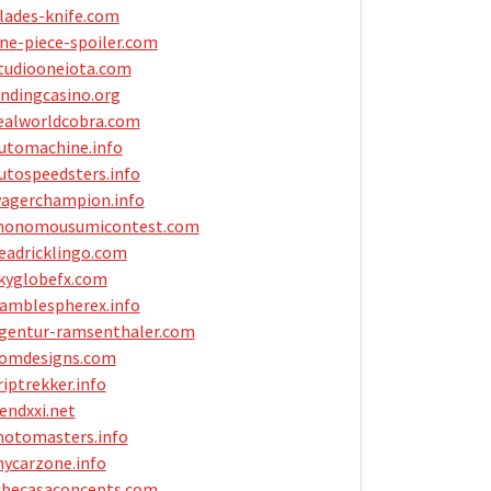
lades-knife.com
ne-piece-spoiler.com
tudiooneiota.com
indingcasino.org
ealworldcobra.com
utomachine.info
utospeedsters.info
agerchampion.info
onomousumicontest.com
eadricklingo.com
kyglobefx.com
amblespherex.info
gentur-ramsenthaler.com
omdesigns.com
riptrekker.info
endxxi.net
otomasters.info
ycarzone.info
ibecasaconcepts.com