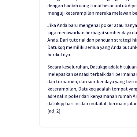
dengan hadiah uang tunai besar untuk di
menguji keterampilan mereka melawan beb
Jika Anda baru mengenal poker atau hany
juga menawarkan berbagai sumber daya d
Anda. Dari tutorial dan panduan strategi h
Datukqq memiliki semua yang Anda butuh
berikutnya.
Secara keseluruhan, Datukqq adalah tujua
melepaskan sensasi terbaik dari permain
dan turnamen, dan sumber daya yang berm
keterampilan, Datukqq adalah tempat ya
adrenalin poker dari kenyamanan rumah An
datukqq hari ini dan mulailah bermain jal
[ad_2]