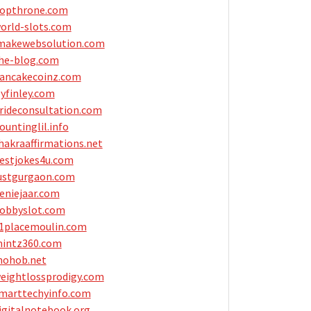
opthrone.com
orld-slots.com
makewebsolution.com
he-blog.com
ancakecoinz.com
lyfinley.com
rideconsultation.com
ountinglil.info
hakraaffirmations.net
estjokes4u.com
ustgurgaon.com
eniejaar.com
obbyslot.com
1placemoulin.com
intz360.com
ohob.net
eightlossprodigy.com
marttechyinfo.com
igitalnotebook.org