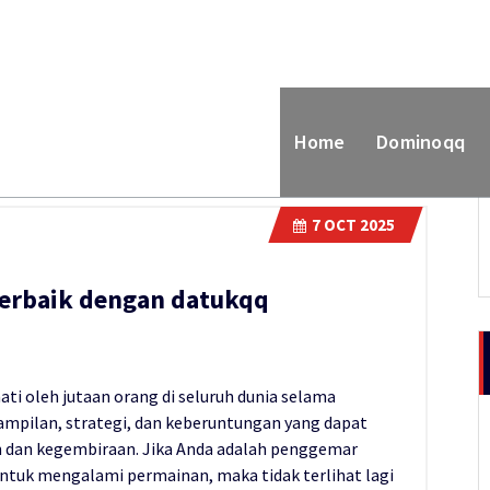
Home
Dominoqq
ngan slot gacor untuk peluang menang yang lebih besar.
7
OCT 2025
terbaik dengan datukqq
ti oleh jutaan orang di seluruh dunia selama
rampilan, strategi, dan keberuntungan yang dapat
 dan kegembiraan. Jika Anda adalah penggemar
untuk mengalami permainan, maka tidak terlihat lagi