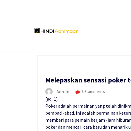
Skip
to
content
Latih strategi bermain Anda melalui slot demo gratis sebelum bermain de
Melepaskan sensasi poker 
Admin
0 Comments
[ad_1]
Poker adalah permainan yang telah dinikma
berabad -abad. Ini adalah permainan kete
memberi para pemain berjam -jam hiburan
poker dan mencari cara baru dan menarik 