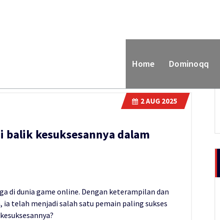
Home
Dominoqq
ngan slot gacor untuk peluang menang yang lebih besar.
2
AUG 2025
i balik kesuksesannya dalam
 di dunia game online. Dengan keterampilan dan
ia telah menjadi salah satu pemain paling sukses
k kesuksesannya?