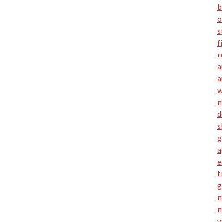
b
o
s
f
r
a
a
w
m
d
s
g
a
e
t
g
m
m
v