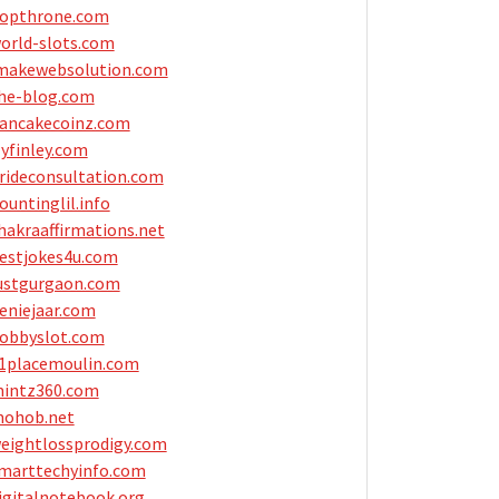
opthrone.com
orld-slots.com
makewebsolution.com
he-blog.com
ancakecoinz.com
lyfinley.com
rideconsultation.com
ountinglil.info
hakraaffirmations.net
estjokes4u.com
ustgurgaon.com
eniejaar.com
obbyslot.com
1placemoulin.com
intz360.com
ohob.net
eightlossprodigy.com
marttechyinfo.com
igitalnotebook.org