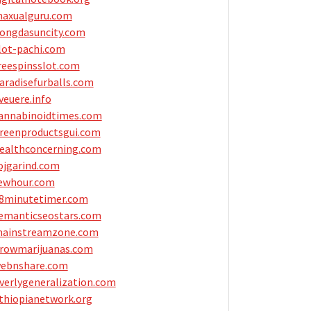
axualguru.com
ongdasuncity.com
lot-pachi.com
reespinsslot.com
aradisefurballs.com
veuere.info
annabinoidtimes.com
reenproductsgui.com
ealthconcerning.com
ojgarind.com
ewhour.com
8minutetimer.com
emanticseostars.com
ainstreamzone.com
rowmarijuanas.com
ebnshare.com
verlygeneralization.com
thiopianetwork.org