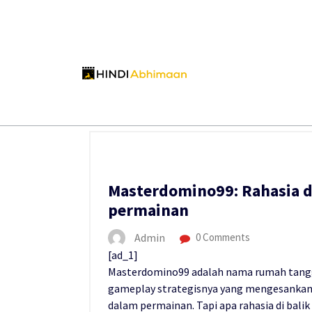
Skip
to
content
Latih strategi bermain Anda melalui slot demo gratis sebelum bermain de
Masterdomino99: Rahasia d
permainan
Admin
0 Comments
[ad_1]
Masterdomino99 adalah nama rumah tangga
gameplay strategisnya yang mengesankan, 
dalam permainan. Tapi apa rahasia di bali