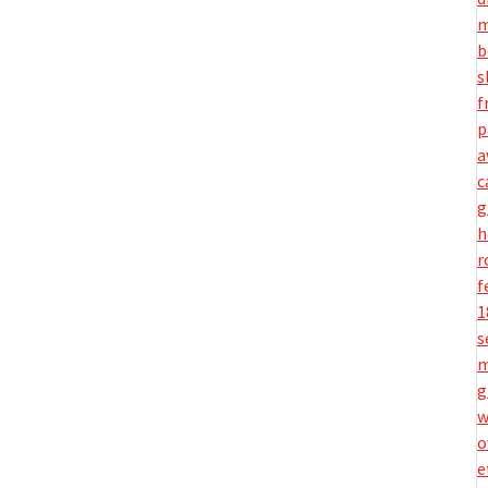
m
b
s
f
p
a
c
g
h
r
f
1
s
m
g
w
o
e