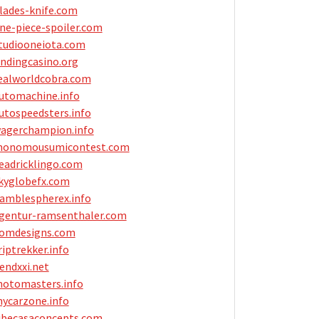
lades-knife.com
ne-piece-spoiler.com
tudiooneiota.com
indingcasino.org
ealworldcobra.com
utomachine.info
utospeedsters.info
agerchampion.info
onomousumicontest.com
eadricklingo.com
kyglobefx.com
amblespherex.info
gentur-ramsenthaler.com
omdesigns.com
riptrekker.info
endxxi.net
otomasters.info
ycarzone.info
ibecasaconcepts.com