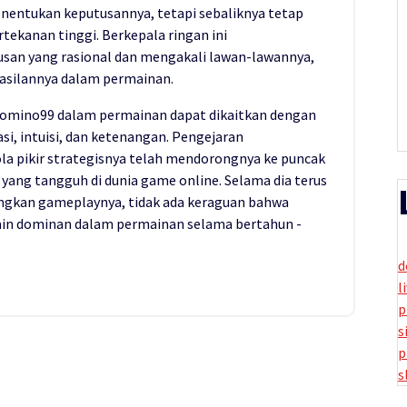
nentukan keputusannya, tetapi sebaliknya tetap
tekanan tinggi. Berkepala ringan ini
n yang rasional dan mengakali lawan-lawannya,
asilannya dalam permainan.
domino99 dalam permainan dapat dikaitkan dengan
i, intuisi, dan ketenangan. Pengejaran
a pikir strategisnya telah mendorongnya ke puncak
yang tangguh di dunia game online. Selama dia terus
ngkan gameplaynya, tidak ada keraguan bahwa
in dominan dalam permainan selama bertahun -
d
l
p
s
p
s