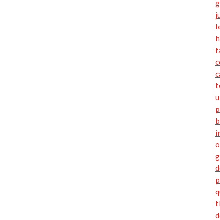
g
j
l
h
f
c
c
t
u
p
b
i
o
g
d
p
q
t
d