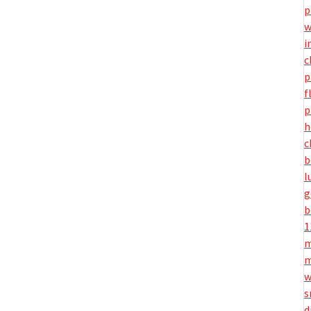
p
w
i
c
p
f
p
h
c
b
l
g
b
1
m
m
w
s
d