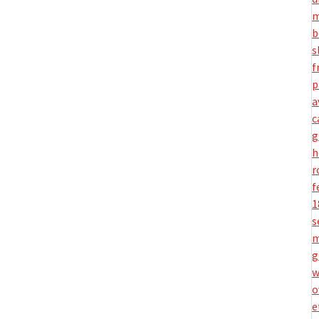
m
b
s
f
p
a
c
g
h
r
f
1
s
m
g
w
o
e