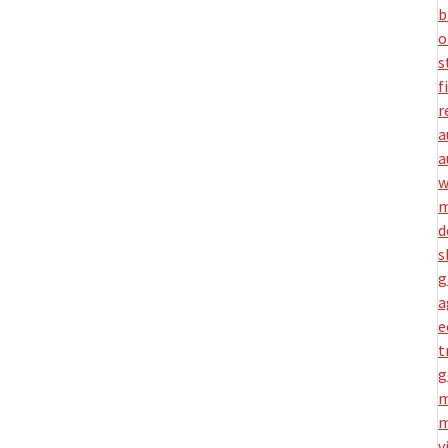
b
o
s
f
r
a
a
w
m
d
s
g
a
e
t
g
m
m
v