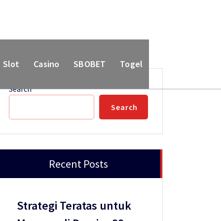
Slot
Casino
SBOBET
Togel
Search
Search
Recent Posts
Strategi Teratas untuk