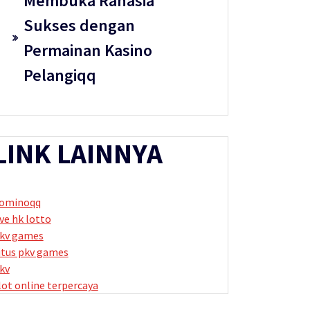
Membuka Rahasia
Sukses dengan
Permainan Kasino
Pelangiqq
LINK LAINNYA
ominoqq
ive hk lotto
kv games
itus pkv games
kv
lot online terpercaya