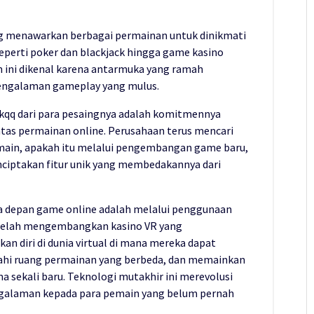
g menawarkan berbagai permainan untuk dinikmati
seperti poker dan blackjack hingga game kasino
rm ini dikenal karena antarmuka yang ramah
 pengalaman gameplay yang mulus.
qq dari para pesaingnya adalah komitmennya
tas permainan online. Perusahaan terus mencari
ain, apakah itu melalui pengembangan game baru,
ciptakan fitur unik yang membedakannya dari
a depan game online adalah melalui penggunaan
an telah mengembangkan kasino VR yang
iri di dunia virtual di mana mereka dapat
jahi ruang permainan yang berbeda, dan memainkan
 sekali baru. Teknologi mutakhir ini merevolusi
ngalaman kepada para pemain yang belum pernah