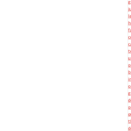
g
j
l
h
f
c
c
t
u
p
b
i
o
g
d
p
q
t
d