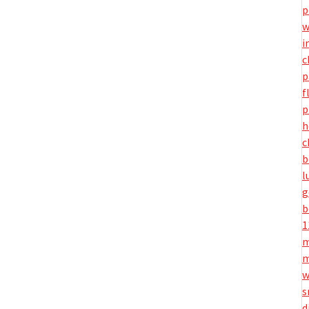
p
w
i
c
p
f
p
h
c
b
l
g
b
1
m
m
w
s
d