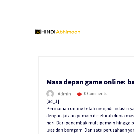
Skip
to
content
Latih strategi bermain Anda melalui slot demo gratis sebelum bermain de
Masa depan game online: 
Admin
0 Comments
[ad_1]
Permainan online telah menjadi industri 
dengan jutaan pemain di seluruh dunia m
hari. Dari penembak multipemain hingga 
luas dan beragam. Dan satu perusahaan y