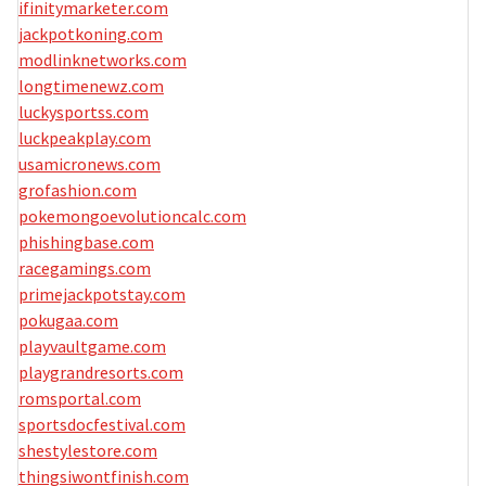
ifinitymarketer.com
jackpotkoning.com
modlinknetworks.com
longtimenewz.com
luckysportss.com
luckpeakplay.com
usamicronews.com
grofashion.com
pokemongoevolutioncalc.com
phishingbase.com
racegamings.com
primejackpotstay.com
pokugaa.com
playvaultgame.com
playgrandresorts.com
romsportal.com
sportsdocfestival.com
shestylestore.com
thingsiwontfinish.com