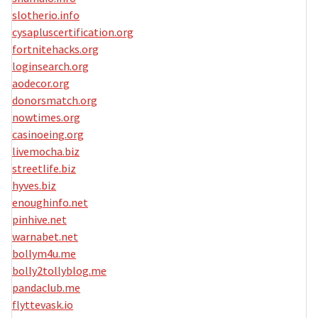
slotherio.info
cysapluscertification.org
fortnitehacks.org
loginsearch.org
aodecor.org
donorsmatch.org
nowtimes.org
casinoeing.org
livemocha.biz
streetlife.biz
hyves.biz
enoughinfo.net
pinhive.net
warnabet.net
bollym4u.me
bolly2tollyblog.me
pandaclub.me
flyttevask.io