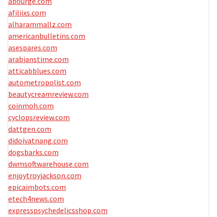
abourge.com
afiliixs.com
alharammallz.com
americanbulletins.com
asespares.com
arabianstime.com
atticabblues.com
autometropolist.com
beautycreamreview.com
coinmoh.com
cyclopsreview.com
dattgen.com
didoivatnang.com
dogsbarks.com
dwmsoftwarehouse.com
enjoytroyjackson.com
epicaimbots.com
etech4news.com
expresspsychedelicsshop.com