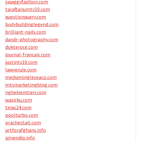
swaggyfashion.com
taraftariumtv10.com
questionquery.com
bodybuildinglegend.com
brilliant-nails.com
dandr-photography.com
dokteroce.com
journal-francais.com
justintv10.com
lawyerule.com
mediamingleseaco.com
mtsmarketingblog.com
nghekiemtien.com
wasirku.com
tejas24.com
poolturbo.com
prachestait.com
artforafghans.info
airvendio.info