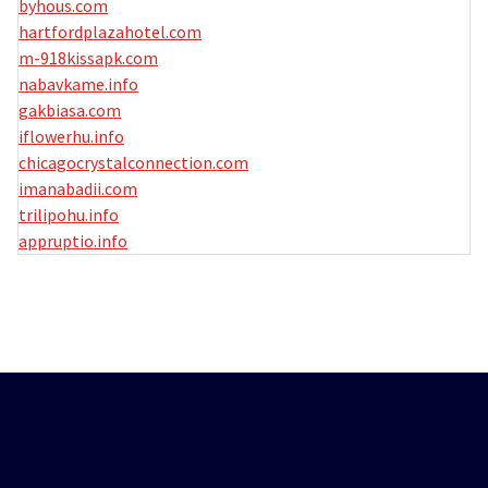
byhous.com
hartfordplazahotel.com
m-918kissapk.com
nabavkame.info
gakbiasa.com
iflowerhu.info
chicagocrystalconnection.com
imanabadii.com
trilipohu.info
appruptio.info