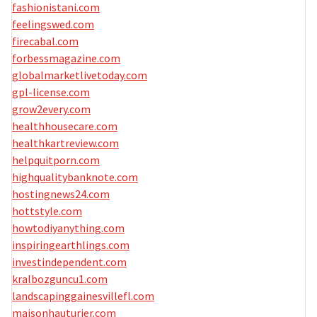
fashionistani.com
feelingswed.com
firecabal.com
forbessmagazine.com
globalmarketlivetoday.com
gpl-license.com
grow2every.com
healthhousecare.com
healthkartreview.com
helpquitporn.com
highqualitybanknote.com
hostingnews24.com
hottstyle.com
howtodiyanything.com
inspiringearthlings.com
investindependent.com
kralbozguncu1.com
landscapinggainesvillefl.com
maisonhauturier.com