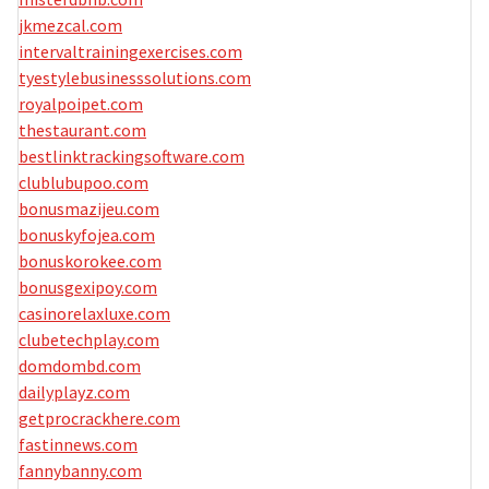
jkmezcal.com
intervaltrainingexercises.com
tyestylebusinesssolutions.com
royalpoipet.com
thestaurant.com
bestlinktrackingsoftware.com
clublubupoo.com
bonusmazijeu.com
bonuskyfojea.com
bonuskorokee.com
bonusgexipoy.com
casinorelaxluxe.com
clubetechplay.com
domdombd.com
dailyplayz.com
getprocrackhere.com
fastinnews.com
fannybanny.com