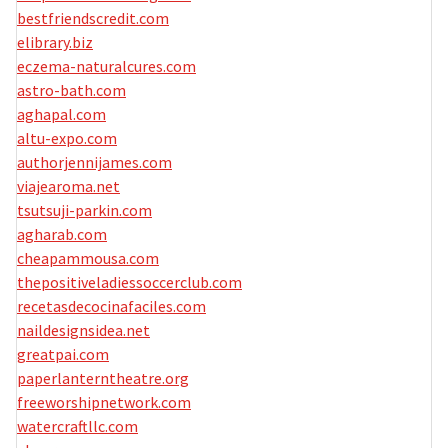
bestfriendscredit.com
elibrary.biz
eczema-naturalcures.com
astro-bath.com
aghapal.com
altu-expo.com
authorjennijames.com
viajearoma.net
tsutsuji-parkin.com
agharab.com
cheapammousa.com
thepositiveladiessoccerclub.com
recetasdecocinafaciles.com
naildesignsidea.net
greatpai.com
paperlanterntheatre.org
freeworshipnetwork.com
watercraftllc.com