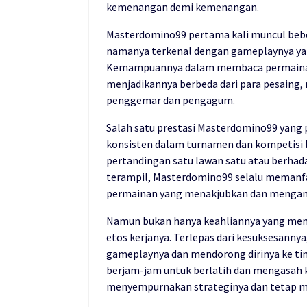
kemenangan demi kemenangan.
Masterdomino99 pertama kali muncul beb
namanya terkenal dengan gameplaynya yang
Kemampuannya dalam membaca permainan
menjadikannya berbeda dari para pesaing,
penggemar dan pengagum.
Salah satu prestasi Masterdomino99 yang
konsisten dalam turnamen dan kompetisi b
pertandingan satu lawan satu atau berhad
terampil, Masterdomino99 selalu memanf
permainan yang menakjubkan dan mengam
Namun bukan hanya keahliannya yang memb
etos kerjanya. Terlepas dari kesuksesann
gameplaynya dan mendorong dirinya ke tin
berjam-jam untuk berlatih dan mengasah k
menyempurnakan strateginya dan tetap me