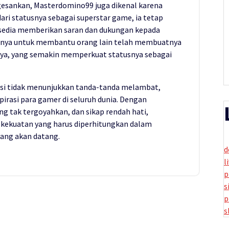
sankan, Masterdomino99 juga dikenal karena
dari statusnya sebagai superstar game, ia tetap
ersedia memberikan saran dan dukungan kepada
annya untuk membantu orang lain telah membuatnya
nya, yang semakin memperkuat statusnya sebagai
i tidak menunjukkan tanda-tanda melambat,
irasi para gamer di seluruh dunia. Dengan
ng tak tergoyahkan, dan sikap rendah hati,
 kekuatan yang harus diperhitungkan dalam
ang akan datang.
d
l
p
s
p
s