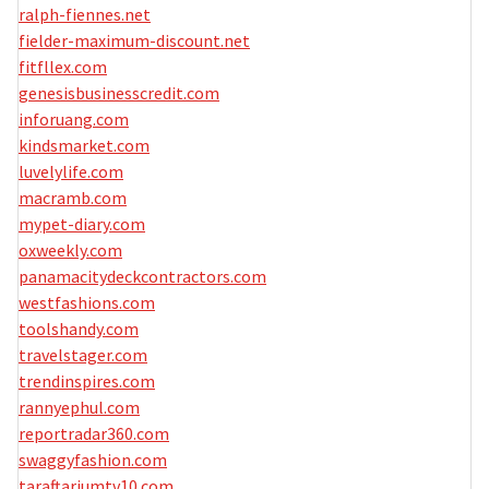
ralph-fiennes.net
fielder-maximum-discount.net
fitfllex.com
genesisbusinesscredit.com
inforuang.com
kindsmarket.com
luvelylife.com
macramb.com
mypet-diary.com
oxweekly.com
panamacitydeckcontractors.com
westfashions.com
toolshandy.com
travelstager.com
trendinspires.com
rannyephul.com
reportradar360.com
swaggyfashion.com
taraftariumtv10.com