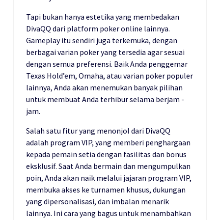
Tapi bukan hanya estetika yang membedakan
DivaQQ dari platform poker online lainnya.
Gameplay itu sendiri juga terkemuka, dengan
berbagai varian poker yang tersedia agar sesuai
dengan semua preferensi. Baik Anda penggemar
Texas Hold’em, Omaha, atau varian poker populer
lainnya, Anda akan menemukan banyak pilihan
untuk membuat Anda terhibur selama berjam -
jam.
Salah satu fitur yang menonjol dari DivaQQ
adalah program VIP, yang memberi penghargaan
kepada pemain setia dengan fasilitas dan bonus
eksklusif. Saat Anda bermain dan mengumpulkan
poin, Anda akan naik melalui jajaran program VIP,
membuka akses ke turnamen khusus, dukungan
yang dipersonalisasi, dan imbalan menarik
lainnya. Ini cara yang bagus untuk menambahkan