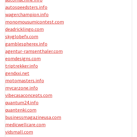
autospeedsters.info
wagerchampion.info
monomousumicontest.com
deadricklingo.com
skyglobefx.com
gamblespherex.info
agentur-ramsenthaler.com
eomdesigns.com
triptrekker.info
gendxxi.net
motomasters.info
mycarzone.info
vibecasaconcepts.com
quantum24.info
quantenki.com
businessmagazineusa.com
medicwellcare.com
vidsmall.com