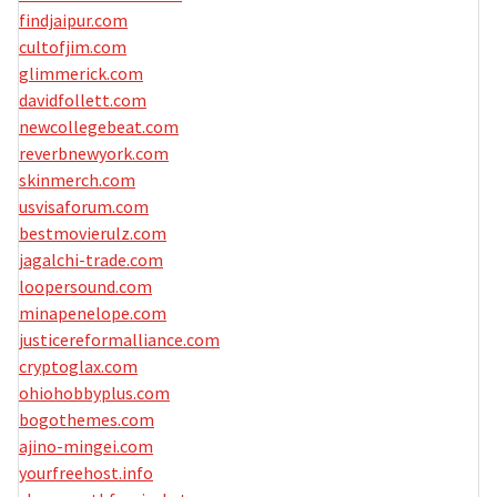
findjaipur.com
cultofjim.com
glimmerick.com
davidfollett.com
newcollegebeat.com
reverbnewyork.com
skinmerch.com
usvisaforum.com
bestmovierulz.com
jagalchi-trade.com
loopersound.com
minapenelope.com
justicereformalliance.com
cryptoglax.com
ohiohobbyplus.com
bogothemes.com
ajino-mingei.com
yourfreehost.info