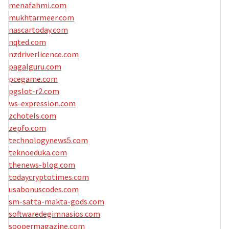
menafahmi.com
mukhtarmeer.com
nascartoday.com
nqted.com
nzdriverlicence.com
pagalguru.com
pcegame.com
pgslot-r2.com
ws-expression.com
zchotels.com
zepfo.com
technologynews5.com
teknoeduka.com
thenews-blog.com
todaycryptotimes.com
usabonuscodes.com
sm-satta-makta-gods.com
softwaredegimnasios.com
soopermagazine.com