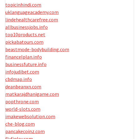
topicinhindi.com
uklanguageacademy.com
lindehealthcarefree.com
allbusinessjobs.info
top10products.net
pickabatours.com
beastmode-bodybuilding.com
financelplan.info
businessfuture.info
infojudibet.com
cbdmap.info
deanbeanxn.com
matkarajdhanigame.com
popthrone.com
world-slots.com
imakewebsolution.com
che-blog.com
pancakecoinz.com
flyfinley.com