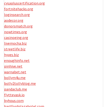
cysapluscertification.org
fortnitehacks.org
loginsearch.org
aodecor.org
donorsmatch.org
nowtimes.org
casinoeing.org
livemocha.biz
streetlife.biz
hyves.biz
enoughinfo.net
pinhive.net
warnabet.net
bollym4u.me
bolly2tollyblog.me
pandaclub.me
flyttevask.io
byhous.com
hartfordplazahotel.com