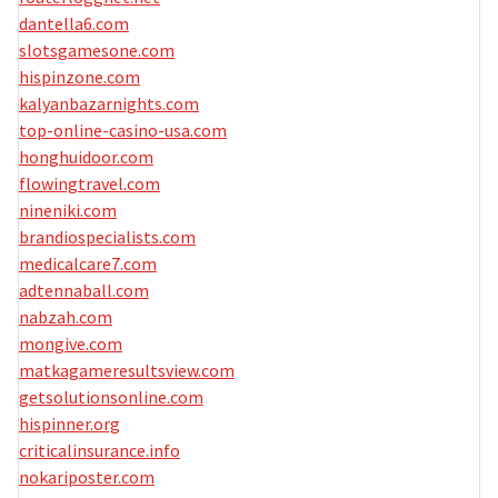
dantella6.com
slotsgamesone.com
hispinzone.com
kalyanbazarnights.com
top-online-casino-usa.com
honghuidoor.com
flowingtravel.com
nineniki.com
brandiospecialists.com
medicalcare7.com
adtennaball.com
nabzah.com
mongive.com
matkagameresultsview.com
getsolutionsonline.com
hispinner.org
criticalinsurance.info
nokariposter.com