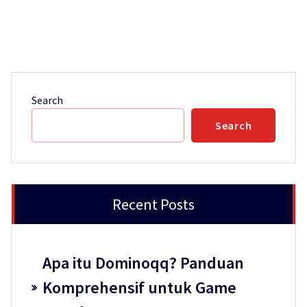
Search
Search
Recent Posts
Apa itu Dominoqq? Panduan
Komprehensif untuk Game