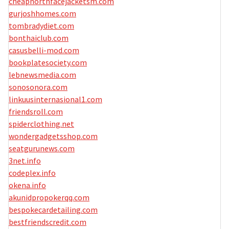
cheapnorthfacejacketsm.com
gurjoshhomes.com
tombradydiet.com
bonthaiclub.com
casusbelli-mod.com
bookplatesociety.com
lebnewsmedia.com
sonosonora.com
linkuusinternasional1.com
friendsroll.com
spiderclothing.net
wondergadgetsshop.com
seatgurunews.com
3net.info
codeplex.info
okena.info
akunidpropokerqq.com
bespokecardetailing.com
bestfriendscredit.com