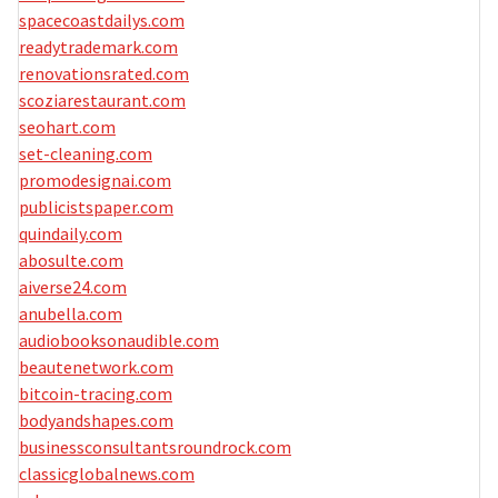
spacecoastdailys.com
readytrademark.com
renovationsrated.com
scoziarestaurant.com
seohart.com
set-cleaning.com
promodesignai.com
publicistspaper.com
quindaily.com
abosulte.com
aiverse24.com
anubella.com
audiobooksonaudible.com
beautenetwork.com
bitcoin-tracing.com
bodyandshapes.com
businessconsultantsroundrock.com
classicglobalnews.com