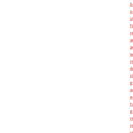
b
o
s
f
r
a
a
w
m
d
s
g
a
e
t
g
m
m
v