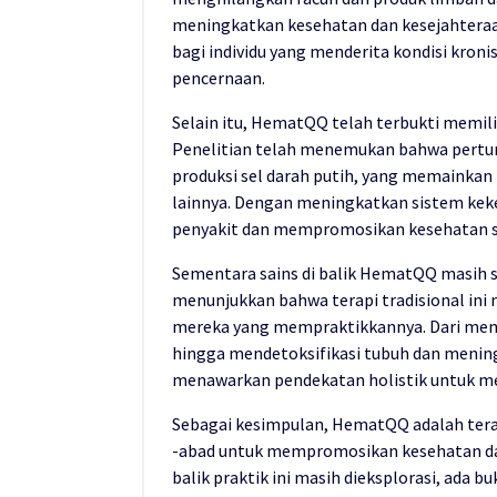
meningkatkan kesehatan dan kesejahteraa
bagi individu yang menderita kondisi kroni
pencernaan.
Selain itu, HematQQ telah terbukti memili
Penelitian telah menemukan bahwa per
produksi sel darah putih, yang memainkan
lainnya. Dengan meningkatkan sistem k
penyakit dan mempromosikan kesehatan s
Sementara sains di balik HematQQ masih se
menunjukkan bahwa terapi tradisional ini
mereka yang mempraktikkannya. Dari men
hingga mendetoksifikasi tubuh dan meni
menawarkan pendekatan holistik untuk m
Sebagai kesimpulan, HematQQ adalah terap
-abad untuk mempromosikan kesehatan dan
balik praktik ini masih dieksplorasi, ada