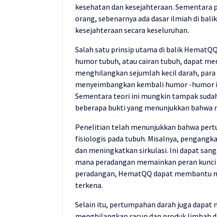
kesehatan dan kesejahteraan. Sementara p
orang, sebenarnya ada dasar ilmiah di b
kesejahteraan secara keseluruhan.
Salah satu prinsip utama di balik Hemat
humor tubuh, atau cairan tubuh, dapat me
menghilangkan sejumlah kecil darah, par
menyeimbangkan kembali humor -humor ini
Sementara teori ini mungkin tampak sudah
beberapa bukti yang menunjukkan bahwa m
Penelitian telah menunjukkan bahwa pert
fisiologis pada tubuh. Misalnya, pengan
dan meningkatkan sirkulasi. Ini dapat sang
mana peradangan memainkan peran kunci
peradangan, HematQQ dapat membantu men
terkena.
Selain itu, pertumpahan darah juga dapat 
menghilangkan racun dan produk limbah 