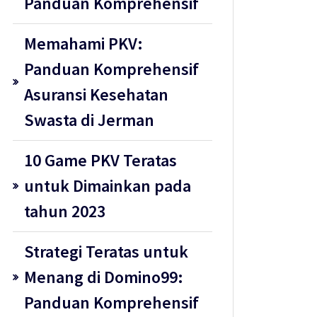
Panduan Komprehensif
Memahami PKV:
Panduan Komprehensif
Asuransi Kesehatan
Swasta di Jerman
10 Game PKV Teratas
untuk Dimainkan pada
tahun 2023
Strategi Teratas untuk
Menang di Domino99:
Panduan Komprehensif