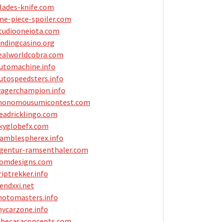
lades-knife.com
ne-piece-spoiler.com
tudiooneiota.com
indingcasino.org
ealworldcobra.com
utomachine.info
utospeedsters.info
agerchampion.info
onomousumicontest.com
eadricklingo.com
kyglobefx.com
amblespherex.info
gentur-ramsenthaler.com
omdesigns.com
riptrekker.info
endxxi.net
otomasters.info
ycarzone.info
ibecasaconcepts.com