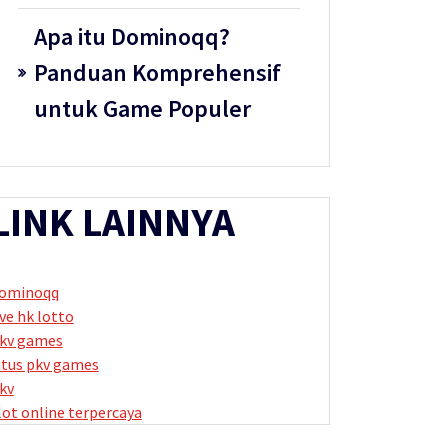
Apa itu Dominoqq?
Panduan Komprehensif
untuk Game Populer
LINK LAINNYA
ominoqq
ive hk lotto
kv games
itus pkv games
kv
lot online terpercaya