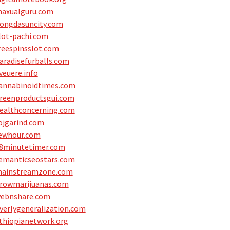
axualguru.com
ongdasuncity.com
lot-pachi.com
reespinsslot.com
aradisefurballs.com
veuere.info
annabinoidtimes.com
reenproductsgui.com
ealthconcerning.com
ojgarind.com
ewhour.com
8minutetimer.com
emanticseostars.com
ainstreamzone.com
rowmarijuanas.com
ebnshare.com
verlygeneralization.com
thiopianetwork.org