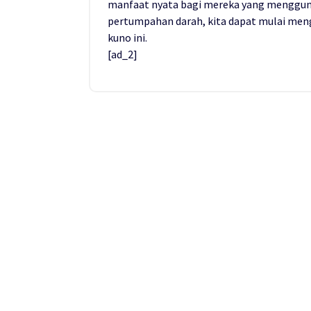
manfaat nyata bagi mereka yang mengguna
pertumpahan darah, kita dapat mulai men
kuno ini.
[ad_2]