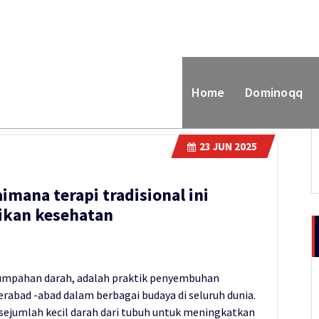
Home
Dominoqq
ngan slot gacor untuk peluang menang yang lebih besar.
23
JUN 2025
imana terapi tradisional ini
ikan kesehatan
rtumpahan darah, adalah praktik penyembuhan
erabad -abad dalam berbagai budaya di seluruh dunia.
sejumlah kecil darah dari tubuh untuk meningkatkan