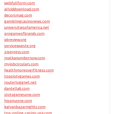
webfullform.com
allviddownload.com
decorsmag.com
gamblingcasinonews.com
universitiesofamerica.net
progameofbrands.com
qbreview.org
servicewueste.org
zippyrevs.com
matkanumbernow.com
myjobcirculars.com
healthmoreoverfitness.com
topslotxgames.com
routerloggnet.net
dantella6.com
slotsgamesone.com
hispinzone.com
kalyanbazarnights.com
top-online-casino-usa.com