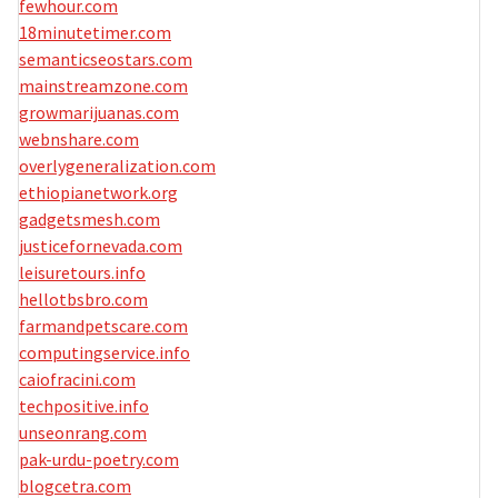
fewhour.com
18minutetimer.com
semanticseostars.com
mainstreamzone.com
growmarijuanas.com
webnshare.com
overlygeneralization.com
ethiopianetwork.org
gadgetsmesh.com
justicefornevada.com
leisuretours.info
hellotbsbro.com
farmandpetscare.com
computingservice.info
caiofracini.com
techpositive.info
unseonrang.com
pak-urdu-poetry.com
blogcetra.com