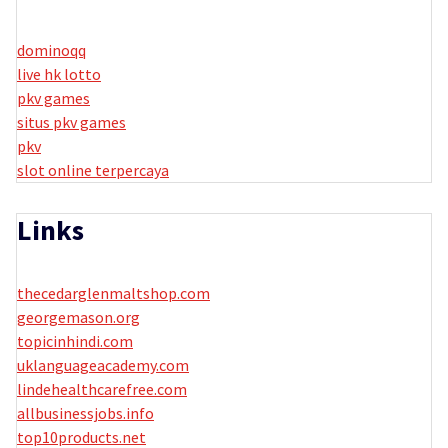
dominoqq
live hk lotto
pkv games
situs pkv games
pkv
slot online terpercaya
Links
thecedarglenmaltshop.com
georgemason.org
topicinhindi.com
uklanguageacademy.com
lindehealthcarefree.com
allbusinessjobs.info
top10products.net