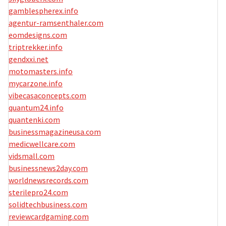
gamblespherex.info
agentur-ramsenthaler.com
eomdesigns.com
triptrekker.info
gendxxi.net
motomasters.info
mycarzone.info
vibecasaconcepts.com
quantum24.info
quantenki.com
businessmagazineusa.com
medicwellcare.com
vidsmall.com
businessnews2day.com
worldnewsrecords.com
sterilepro24.com
solidtechbusiness.com
reviewcardgaming.com