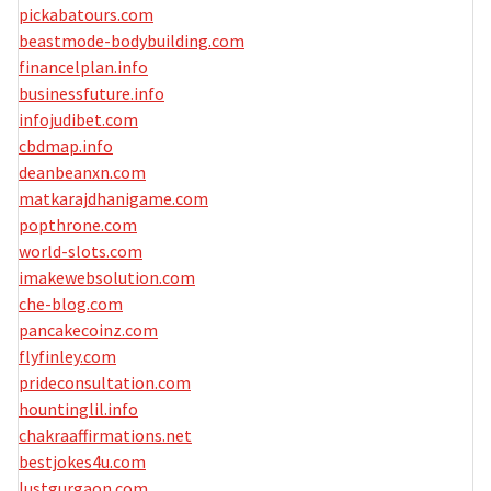
pickabatours.com
beastmode-bodybuilding.com
financelplan.info
businessfuture.info
infojudibet.com
cbdmap.info
deanbeanxn.com
matkarajdhanigame.com
popthrone.com
world-slots.com
imakewebsolution.com
che-blog.com
pancakecoinz.com
flyfinley.com
prideconsultation.com
hountinglil.info
chakraaffirmations.net
bestjokes4u.com
lustgurgaon.com