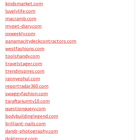
kindsmarket.com
luvelylife.com
macramb.com
mypet-diary.com
oxweekly.com
panamacitydeckcontractors.com
westfashions.com
toolshandy.com
travelstager.com
trendinspires.com
rannyephul.com
reportradar360.com
swaggyfashion.com
taraftariumtv10.com
questionquery.com
bodybuildinglegend.com
brilliant-nails.com
dandr-photography.com
dokteroce.com