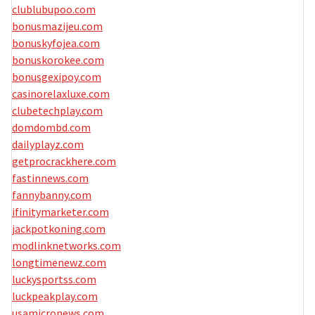
clublubupoo.com
bonusmazijeu.com
bonuskyfojea.com
bonuskorokee.com
bonusgexipoy.com
casinorelaxluxe.com
clubetechplay.com
domdombd.com
dailyplayz.com
getprocrackhere.com
fastinnews.com
fannybanny.com
ifinitymarketer.com
jackpotkoning.com
modlinknetworks.com
longtimenewz.com
luckysportss.com
luckpeakplay.com
usamicronews.com