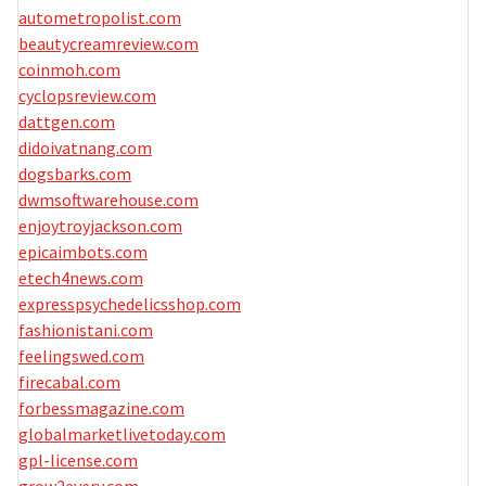
autometropolist.com
beautycreamreview.com
coinmoh.com
cyclopsreview.com
dattgen.com
didoivatnang.com
dogsbarks.com
dwmsoftwarehouse.com
enjoytroyjackson.com
epicaimbots.com
etech4news.com
expresspsychedelicsshop.com
fashionistani.com
feelingswed.com
firecabal.com
forbessmagazine.com
globalmarketlivetoday.com
gpl-license.com
grow2every.com