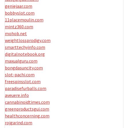
geniejaar.com
bobbyslot.com
11placemoulin.com
mintz360.com
mohob.net
weightlossprodigy.com
smarttechyinfo.com
digitalnotebook.org
maxualguru.com
bongdasuncity.com
slot-pachi.com
freespinsslot.com
paradisefurballs.com
aveuere.info
cannabinoidtimes.com
greenproductsgui.com
healthconcerning.com
rojgarind.com