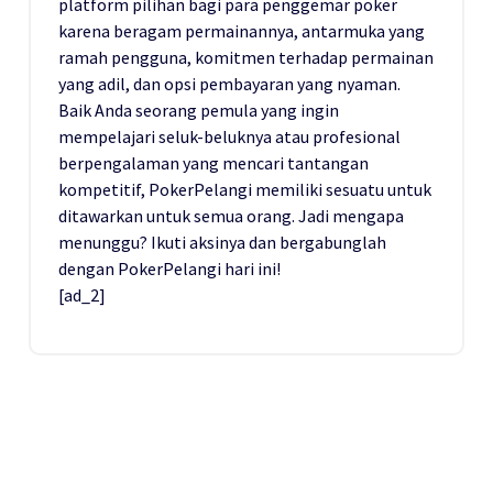
platform pilihan bagi para penggemar poker
karena beragam permainannya, antarmuka yang
ramah pengguna, komitmen terhadap permainan
yang adil, dan opsi pembayaran yang nyaman.
Baik Anda seorang pemula yang ingin
mempelajari seluk-beluknya atau profesional
berpengalaman yang mencari tantangan
kompetitif, PokerPelangi memiliki sesuatu untuk
ditawarkan untuk semua orang. Jadi mengapa
menunggu? Ikuti aksinya dan bergabunglah
dengan PokerPelangi hari ini!
[ad_2]